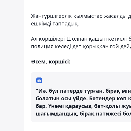
Жантүршігерлік қылмыстар жасалды де
ешкімді таппадық.
Ал көршілері Шолпан қашып кеткелі б
полиция келеді деп қорыққан ғой дейд
Әсем, көршісі:
"Иә, бұл пәтерде тұрған, бірақ м
болатын осы үйде. Бөтендер көп 
бар. Үнемі қараусыз, бет-қолы жу
шағымдандық, бірақ нәтижесі бо