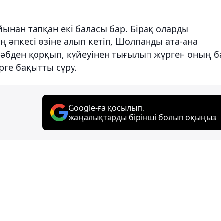
ынан тапқан екі баласы бар. Бірақ оларды
ң әпкесі өзіне алып кетіп, Шолпанды ата-ана
р әбден қорқып, күйеуінен тығылып жүрген оның б
рге бақытты сүру.
Google-ға қосылып,
жаңалықтарды бірінші болып оқыңыз