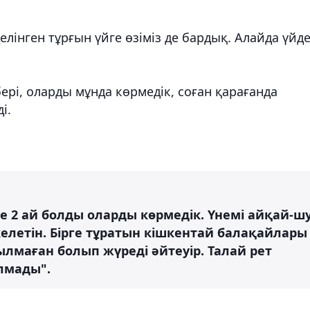
лінген тұрғын үйге өзіміз де бардық. Алайда үйд
ері, оларды мұнда көрмедік, соған қарағанда
і.
іне 2 ай болды оларды көрмедік. Үнемі айқай-ш
келетін. Бірге тұратын кішкентай балақайлары
ылмаған болып жүреді әйтеуір. Талай рет
лмады".