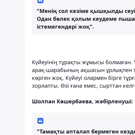
"Менің сол кезіме қышқылды сеуіп
Одан бөлек қолым кеудеме пышақ
істемегендері жоқ".
Күйеуінің тұрақты жұмысы болмаған. Үй
арақ-шарабының ақшасын ұрлықпен та
көрген жоқ. Күйеуі олармен бірге тұ
зорлапты. Өзі ғана емес, сырттан кел
Шолпан Көшербаева, жәбірленуші:
"Тамақты апталап бермеген кезде