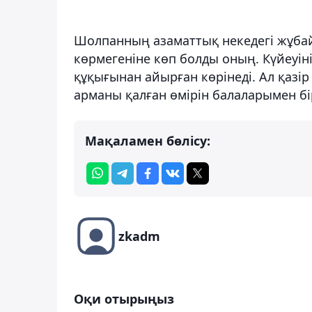
Шолпанның азаматтық некедегі жұбай
көрмегеніне көп болды оның. Күйеуіні
құқығынан айырған көрінеді. Ал қазі
арманы қалған өмірін балаларымен бі
Мақаламен бөлісу:
zkadm
Оқи отырыңыз