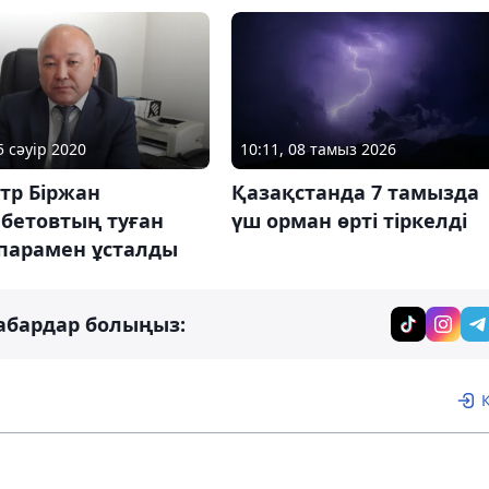
10:11, 08 тамыз 2026
5 сәуір 2020
Қазақстанда 7 тамызда
тр Біржан
үш орман өрті тіркелді
бетовтың туған
 парамен ұсталды
абардар болыңыз: