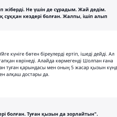
 жіберді. Не үшін де сұрадым. Жай дедім.
 сұққан кездері болған. Жалпы, ішіп алып
ге күніге бөтен біреулерді ертіп, ішеді дейді. Ал
пқан көрінеді. Алайда көрмегенді Шолпан ғана
рған туған қарындасы мен оның 5 жасар қызын күн
ген алқаш достары да.
рі болған. Туған қызын да зорлайтын".