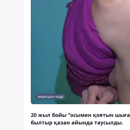
видеодан кадр
20 жыл бойы "осымен қоятын шығ
былтыр қазан айында таусылды.