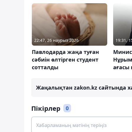
22:47, 26 наурыз 2026
19:31, 1
Павлодарда жаңа туған
Минис
сәбиін өлтірген студент
Нұрым
сотталды
ағасы
Жаңалықтан zakon.kz сайтында х
Пікірлер
0