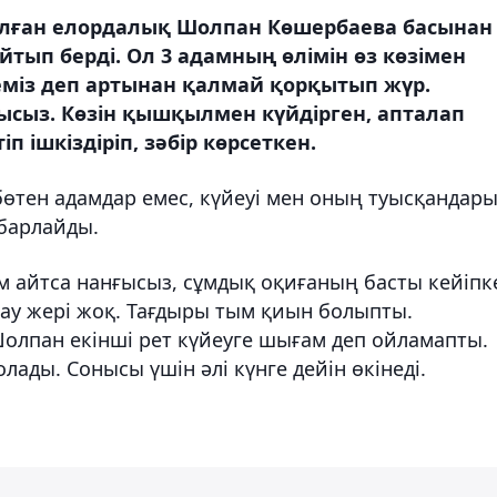
олған елордалық Шолпан Көшербаева басынан
тып берді. Ол 3 адамның өлімін өз көзімен
іреміз деп артынан қалмай қорқытып жүр.
ғысыз. Көзін қышқылмен күйдірген, апталап
 ішкіздіріп, зәбір көрсеткен.
бөтен адамдар емес, күйеуі мен оның туысқандары
абарлайды.
м айтса нанғысыз, сұмдық оқиғаның басты кейіпк
сау жері жоқ. Тағдыры тым қиын болыпты.
Шолпан екінші рет күйеуге шығам деп ойламапты.
лады. Сонысы үшін әлі күнге дейін өкінеді.