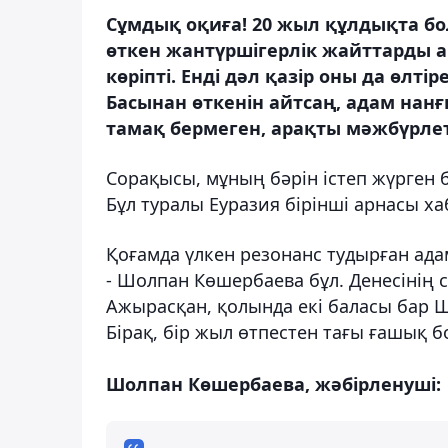
Сұмдық оқиға! 20 жыл құлдықта б
өткен жантүршігерлік жайттарды ай
көріпті. Енді дәл қазір оны да өлт
Басынан өткенін айтсаң, адам нан
тамақ бермеген, арақты мәжбүрлетіп
Сорақысы, мұның бәрін істеп жүрген 
Бұл туралы Еуразия бірінші арнасы х
Қоғамда үлкен резонанс тудырған ада
- Шолпан Көшербаева бұл. Денесінің 
Ажырасқан, қолында екі баласы бар 
Бірақ, бір жыл өтпестен тағы ғашық бо
Шолпан Көшербаева, жәбірленуші: