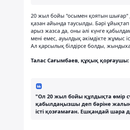
20 жыл бойы "осымен қоятын шығар
қазан айында таусылды. Бәрі ұйықтап
арыз жазса да, оны әлі күнге қабыл
мені емес, ауылдық әкімдікте жұмыс і
Ал қарсылық білдірсе болды, жындых
Талас Сағымбаев, құқық қорғаушы:
"Ол 20 жыл бойы құлдықта өмір с
қабылдаңызшы деп бәріне жалын
істі қозғамаған. Ешқандай шара д