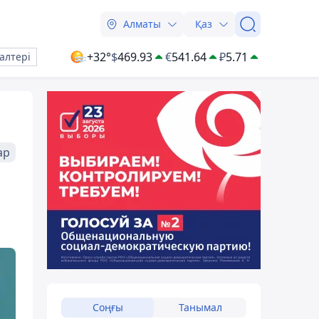
Алматы
Қаз
+32°
$
469.93
€
541.64
₽
5.71
алтері
ар
Соңғы
Танымал