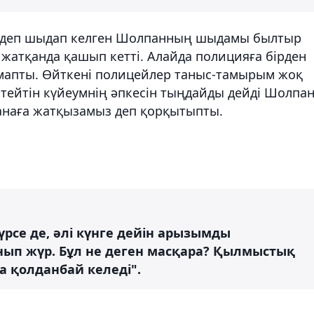
" деп шыдап келген Шолпанның шыдамы былтыр
 жатқанда қашып кетті. Алайда полицияға бірден
дамапты. Өйткені полицейлер таныс-тамырым жоқ
стейтін күйеумнің әпкесін тыңдайды дейді Шолпан
анаға жатқызамыз деп қорқытыпты.
үрсе де, әлі күнге дейін арызымды
ып жүр. Бұл не деген масқара? Қылмыстық
а қолданбай келеді".