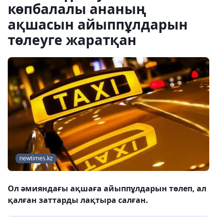
көпбалалы ананың
ақшасын айыппұлдарын
төлеуге жаратқан
newtimes.kz
Ол әмияндағы ақшаға айыппұлдарын төлеп, ал
қалған заттарды лақтыра салған.