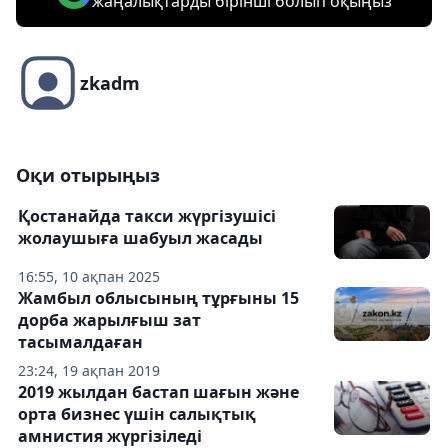
жаңалықтарды бірінші болып оқыңыз
zkadm
Оқи отырыңыз
Қостанайда такси жүргізушісі
жолаушыға шабуыл жасады
16:55, 10 ақпан 2025
Жамбыл облысының тұрғыны 15
дорба жарылғыш зат
тасымалдаған
23:24, 19 ақпан 2019
2019 жылдан бастап шағын және
орта бизнес үшін салықтық
амнистия жүргізіледі