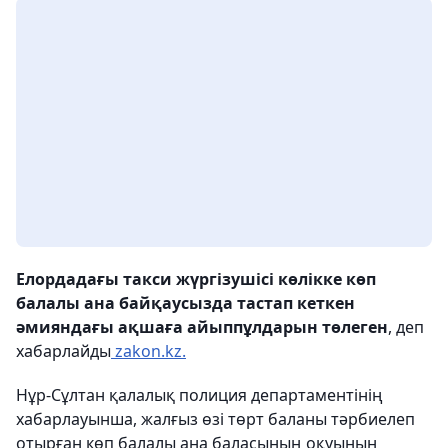
Елордадағы такси жүргізушісі көлікке көп
балалы ана байқаусызда тастап кеткен
әмияндағы ақшаға айыппұлдарын төлеген
, деп
хабарлайды
zakon.kz.
Нұр-Сұлтан қалалық полиция департаментінің
хабарлауынша, жалғыз өзі төрт баланы тәрбиелеп
отырған көп балалы ана баласының оқуының