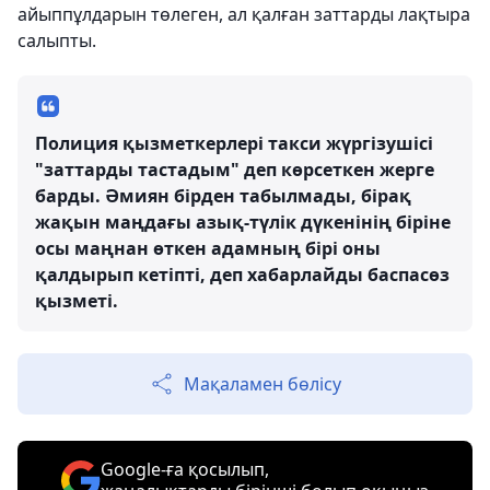
айыппұлдарын төлеген, ал қалған заттарды лақтыра
салыпты.
Полиция қызметкерлері такси жүргізушісі
"заттарды тастадым" деп көрсеткен жерге
барды. Әмиян бірден табылмады, бірақ
жақын маңдағы азық-түлік дүкенінің біріне
осы маңнан өткен адамның бірі оны
қалдырып кетіпті, деп хабарлайды баспасөз
қызметі.
Мақаламен бөлісу
Google-ға қосылып,