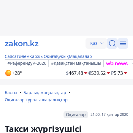
Қаз
Саясат
Әлем
Қаржы
Оқиға
Құқық
Мақалалар
#Референдум-2026
#Қазақстан мақтанышы
+28°
$
467.48
€
539.52
₽
5.73
Басты
Барлық жаңалықтар
Оқиғалар туралы жаңалықтар
Оқиғалар
21:00, 17 қаңтар 2020
Такси жүргізушісі