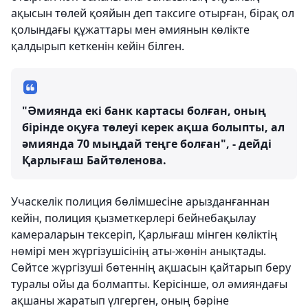
ақысын төлей қояйын деп таксиге отырған, бірақ ол
қолындағы құжаттары мен әмиянын көлікте
қалдырып кеткенін кейін білген.
"Әмиянда екі банк картасы болған, оның
бірінде оқуға төлеуі керек ақша болыпты, ал
әмиянда 70 мыңдай теңге болған", - дейді
Қарлығаш Байтөленова.
Учаскелік полиция бөлімшесіне арызданғаннан
кейін, полиция қызметкерлері бейнебақылау
камераларын тексеріп, Қарлығаш мінген көліктің
нөмірі мен жүргізушісінің аты-жөнін анықтады.
Сөйтсе жүргізуші бөтеннің ақшасын қайтарып беру
туралы ойы да болмапты. Керісінше, ол әмияндағы
ақшаны жаратып үлгерген, оның бәріне