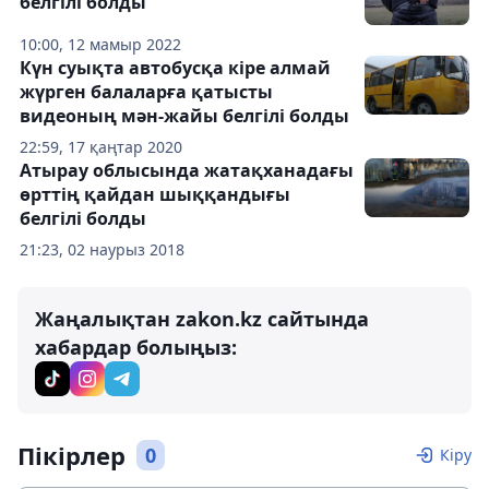
белгілі болды
10:00, 12 мамыр 2022
Күн суықта автобусқа кіре алмай
жүрген балаларға қатысты
видеоның мән-жайы белгілі болды
22:59, 17 қаңтар 2020
Атырау облысында жатақханадағы
өрттің қайдан шыққандығы
белгілі болды
21:23, 02 наурыз 2018
Жаңалықтан zakon.kz сайтында
хабардар болыңыз:
Пікірлер
0
Кіру