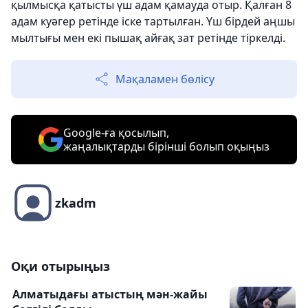
қылмысқа қатысты үш адам қамауда отыр. Қалған 8
адам куәгер ретінде іске тартылған. Үш бірдей аңшы
мылтығы мен екі пышақ айғақ зат ретінде тіркелді.
Мақаламен бөлісу
Google-ға қосылып,
жаңалықтарды бірінші болып оқыңыз
zkadm
Оқи отырыңыз
Алматыдағы атыстың мән-жайы