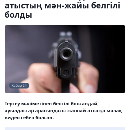
атыстың мән-жайы белгілі
болды
Хабар 24
Тергеу мәліметінен белгілі болғандай,
ауылдастар арасындағы жаппай атысқа мазақ
видео себеп болған.