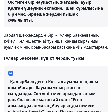
Оқ тиген бір науқастың жағдайы ауыр.
Қалған үшеуінің өкпесіне, ішек құрылысына
бір емес, бірнеше жерден пышақ
сұғылыпты.
Зардап шеккендердің бірі – Гүлнәр Баекееваның
күйеуі. Келіншектің айтуынша, қанды қырғынды
ауыл әкімінің орынбасары қасақана ұйымдастырған.
Гүлнар Баекеева, күдіктілердің туысы:
- Қадырбаев деген Көктал ауылының әкім
орынбасары бауырымның жағын
сындырды. Сол үшін мен арызданғаным
рас. Сол кезде маған айтқан: "Егер
арызыңды алмасаң,бауырыңды немесе
өзіңді өлтіреміз" деген. Бір сөзге келместен,