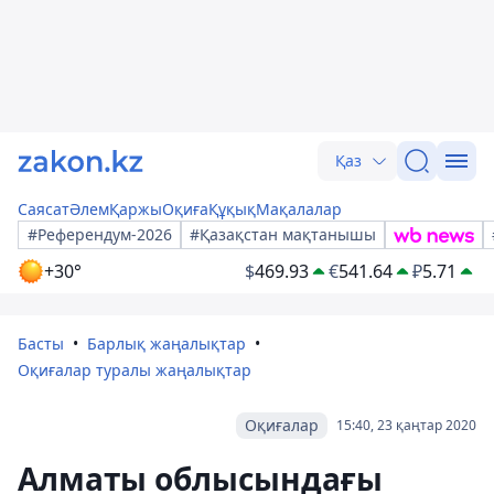
Қаз
Саясат
Әлем
Қаржы
Оқиға
Құқық
Мақалалар
#Референдум-2026
#Қазақстан мақтанышы
+30°
$
469.93
€
541.64
₽
5.71
Басты
Барлық жаңалықтар
Оқиғалар туралы жаңалықтар
Оқиғалар
15:40, 23 қаңтар 2020
Алматы облысындағы