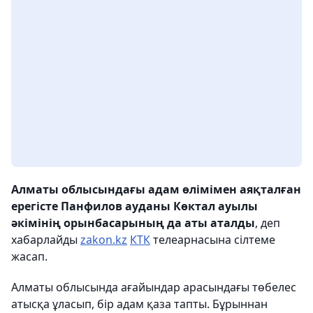
Алматы облысындағы адам өлімімен аяқталған
ерегісте Панфилов ауданы Көктал ауылы
әкімінің орынбасарының да аты аталды
, деп
хабарлайды
zakon.kz
КТК
телеарнасына сілтеме
жасап.
Алматы облысында ағайындар арасындағы төбелес
атысқа ұласып, бір адам қаза тапты. Бұрыннан