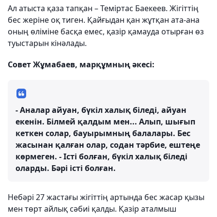
Ал атыста қаза тапқан – Теміртас Баекеев. Жігіттің
бес жеріне оқ тиген. Қайғыдан қан жұтқан ата-ана
оның өліміне басқа емес, қазір қамауда отырған өз
туыстарын кінәлады.
Совет Жұмабаев, марқұмның әкесі:
- Аналар айуан, бүкіл халық біледі, айуан
екенін. Білмей қалдым мен... Алып, шығып
кеткен солар, бауырымның балалары. Бес
жасынан қалған олар, содан тәрбие, ештеңе
көрмеген. - Істі болған, бүкіл халық біледі
оларды. Бәрі істі болған.
Небәрі 27 жастағы жігіттің артында бес жасар қызы
мен төрт айлық сәбиі қалды. Қазір аталмыш