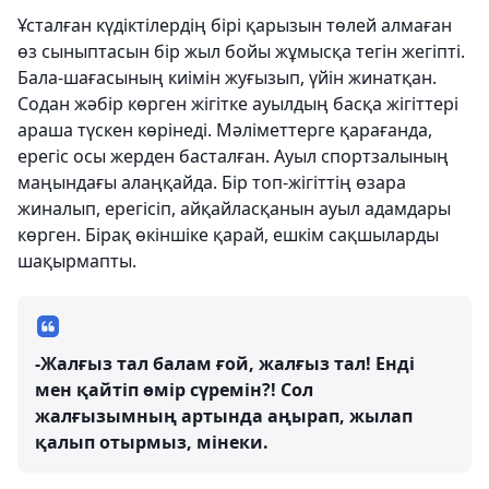
Ұсталған күдіктілердің бірі қарызын төлей алмаған
өз сыныптасын бір жыл бойы жұмысқа тегін жегіпті.
Бала-шағасының киімін жуғызып, үйін жинатқан.
Содан жәбір көрген жігітке ауылдың басқа жігіттері
араша түскен көрінеді. Мәліметтерге қарағанда,
ерегіс осы жерден басталған. Ауыл спортзалының
маңындағы алаңқайда. Бір топ-жігіттің өзара
жиналып, ерегісіп, айқайласқанын ауыл адамдары
көрген. Бірақ өкіншіке қарай, ешкім сақшыларды
шақырмапты.
-Жалғыз тал балам ғой, жалғыз тал! Енді
мен қайтіп өмір сүремін?! Сол
жалғызымның артында аңырап, жылап
қалып отырмыз, мінеки.