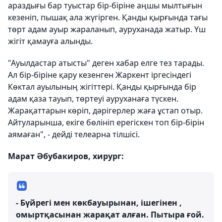
араздығы бар туыстар бір-біріне аңшы мылтығын
кезеніп, пышақ ала жүгірген. Қанды қырғында тағы
төрт адам ауыр жараланып, ауруханада жатыр. Үш
жігіт қамауға алынды.
"Ауылдастар атысты" деген хабар елге тез тарады.
Ал бір-біріне қару кезенген Жаркент іргесіндегі
Көктал ауылының жігіттері. Қанды қырғында бір
адам қаза тауып, төртеуі ауруханаға түскен.
Жарақаттарын көріп, дәрігерлер жаға ұстап отыр.
Айтуларынша, екіге бөлініп ерегіскен топ бір-бірін
аямаған", - дейді телеарна тілшісі.
Марат Әбубакиров, хирург:
- Бүйрегі мен көкбауырынан, ішегінен ,
омыртқасынан жарақат алған. Пытыра ғой.