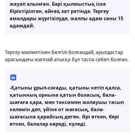
жауап алынған. Бәрі қылмыстық іске
біріктірілген, айғақ зат ретінде. Тергеу
амалдары жүргізілуде, жалпы адам саны 15
адамдай.
Тергеу мәліметінен белгілі болғандай, ауылдастар
арасындағы жаппай атысқа бұл таспа себеп болған.
-Қатыны ұрып-соғады, қатыны кетіп қалса,
қатынның орнына қатын боласың, бала-
шағаға қара, мен таксимен жолаушы тасып
келемін деп, үйіне от жағасың, бала-
шағасына қарайсың деген. Әрі өткен, бері
өткен, балалар көреді, күледі.