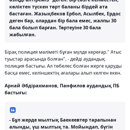
көліктен түскен төрт баланы бірдей ата
бастаған. Жазықбеков Ербол, Асылбек, Ердос
деген бар, олардан бір бала емес, жалпы 30
бала болып барған. Төртеуіне 30 бала
жабылған.
Бірақ полиция мәліметі бұған мүлде кереғар." Атыс
туыстар арасында болған", - дейді аудандық
полиция бастығы. Ал төбелес болған жерге қаруды
басқа емес, келіншектің ағалары алып келген екен.
Арнай Әбдірахманов, Панфилов аудандық ПБ
бастығы:
- Бұл жерде мылтық Баекеевтер тарапынан
алынды, үш мылтық та. Мойындап, бүгін