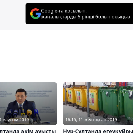
Google-ға қосылып,
жаңалықтарды бірінші болып оқыңыз
13 маусым 2019
16:15, 11 желтоқсан 2019
лтанда әкім ауысты
Нұр-Сұлтанда егеуқұйр