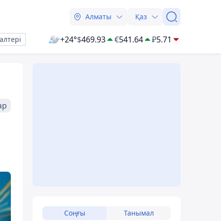
Алматы
Қаз
+24°
$
469.93
€
541.64
₽
5.71
алтері
ар
Соңғы
Танымал