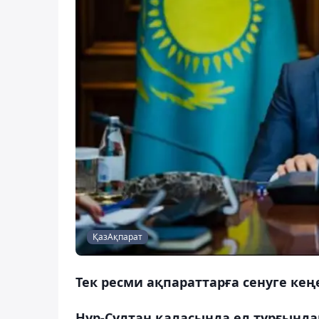
ҚазАқпарат
Тек ресми ақпараттарға сенуге кеңе
Нұр-Сұлтан қаласында ел тұрғында