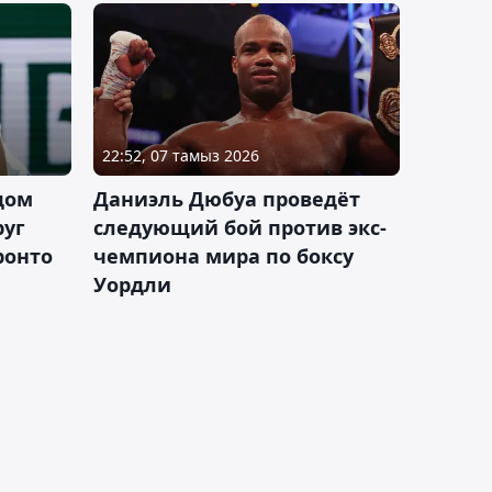
22:52, 07 тамыз 2026
дом
Даниэль Дюбуа проведёт
руг
следующий бой против экс-
ронто
чемпиона мира по боксу
Уордли