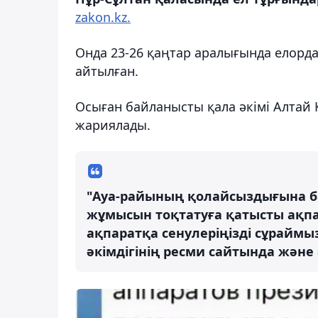
zakon.kz.
Онда 23-26 қаңтар аралығында елор
айтылған.
Осыған байланысты қала әкімі Алтай 
жариялады.
"Ауа-райының қолайсыздығына б
жұмысын тоқтатуға қатысты ақп
ақпаратқа сенулеріңізді сұраймы
әкімдігінің ресми сайтында және 