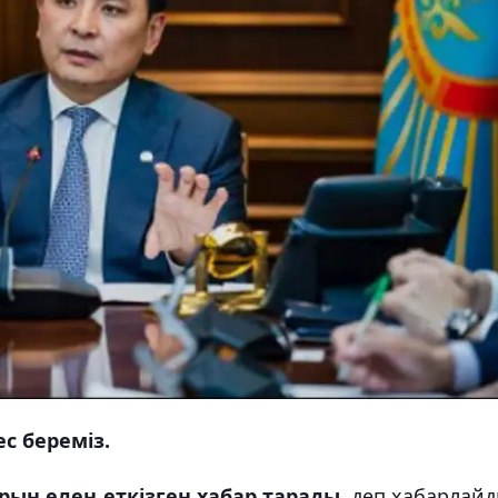
с береміз.
рын елең еткізген хабар тарады
, деп хабарлай