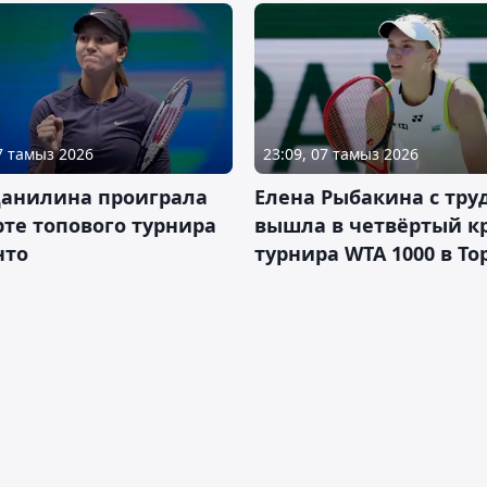
07 тамыз 2026
23:09, 07 тамыз 2026
Данилина проиграла
Елена Рыбакина с тру
рте топового турнира
вышла в четвёртый к
нто
турнира WTA 1000 в То