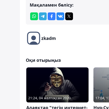
Мақаламен бөлісу:
zkadm
Оқи отырыңыз
21:24, 04 желтоқсан 2020
17:04, 
Алаяқтар "тегін интернет-
Нұр-Сұ