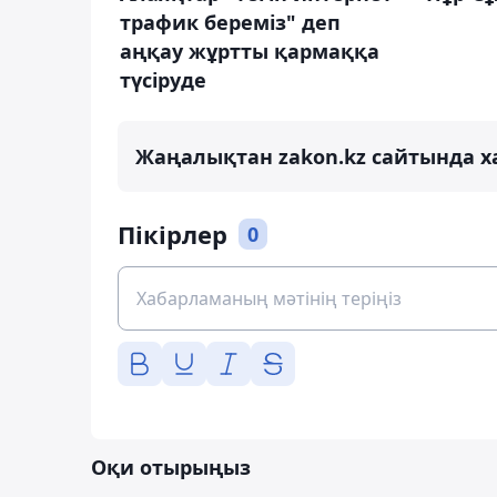
трафик береміз" деп
аңқау жұртты қармаққа
түсіруде
Жаңалықтан zakon.kz сайтында х
Пікірлер
0
Оқи отырыңыз