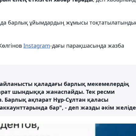
дада барлық ұйымдардың жұмысы тоқтатылатынды
Көлгінов
Instagram
-дағы парақшасында жазба
айланысты қаладағы барлық мекемелердің
арат шындыққа жанаспайды. Тек ресми
з. Барлық ақпарат Нұр-Сұлтан қаласы
аккаунттарында бар", - деп жазды әкім желіде