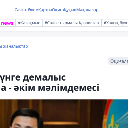
Саясат
Әлем
Қаржы
Оқиға
Құқық
Мақалалар
#Қазақмыс
#Салыстырмалы Қазақстан
#Халық бухг
лы жаңалықтар
Оқиғал
күнге демалыс
а - әкім мәлімдемесі