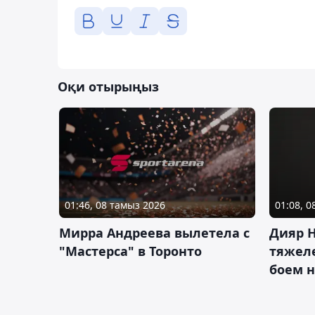
Оқи отырыңыз
01:46, 08 тамыз 2026
01:08, 
Мирра Андреева вылетела с
Дияр 
"Мастерса" в Торонто
тяжеле
боем н