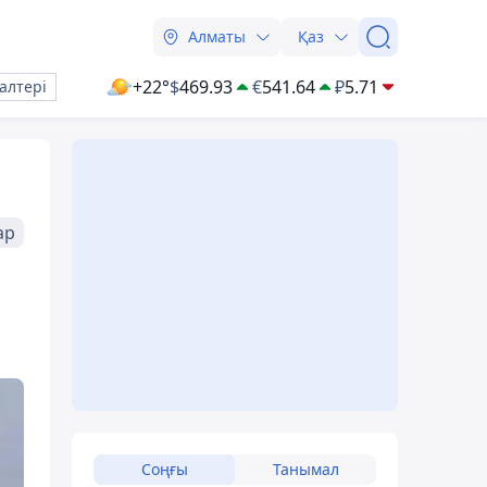
Алматы
Қаз
+22°
$
469.93
€
541.64
₽
5.71
алтері
ар
Соңғы
Танымал