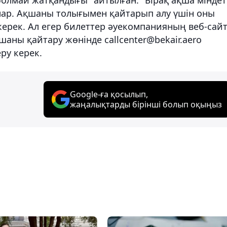
лар. Ақшаны толығымен қайтарып алу үшін оны
 керек. Ал егер билеттер әуекомпанияның веб-сай
аны қайтару жөнінде callcenter@bekair.aero
ру керек.
Google-ға қосылып,
жаңалықтарды бірінші болып оқыңыз