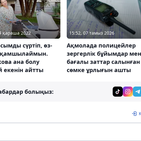
15:52, 07 тамыз 2026
04 қараша 2022
Ақмолада полицейлер
сымды сүртіп, өз-
зергерлік бұйымдар ме
і қамшылаймын.
бағалы заттар салынған
ова ана болу
сөмке ұрлығын ашты
 екенін айтты
абардар болыңыз: