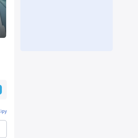
н
Кіру