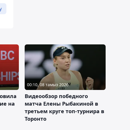
у
00:10, 08 тамыз 2026
новила
Видеообзор победного
ие на
матча Елены Рыбакиной в
третьем круге топ-турнира в
Торонто