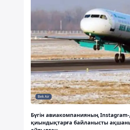
Bek Air
Бүгін авиакомпанияның Instagram
қиындықтарға байланысты ақшаны
айтылған.