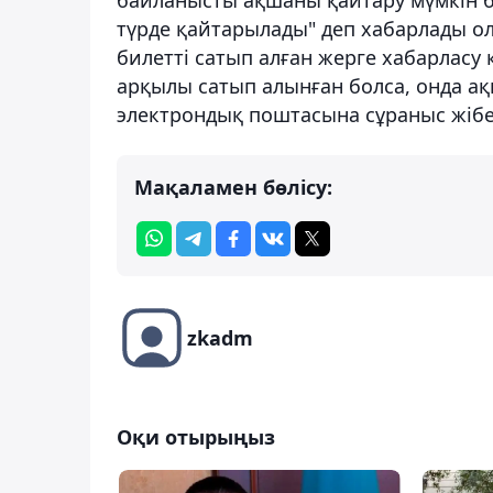
түрде қайтарылады" деп хабарлады о
билетті сатып алған жерге хабарласу
арқылы сатып алынған болса, онда ақш
электрондық поштасына сұраныс жібе
Мақаламен бөлісу:
zkadm
Оқи отырыңыз