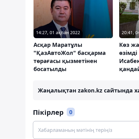
14:27, 01 ақпан 2022
20:41, 
Асқар Маратұлы
Көз жа
"ҚазАвтоЖол" басқарма
өзімд
төрағасы қызметінен
Исабек
босатылды
қандай
Жаңалықтан zakon.kz сайтында х
Пікірлер
0