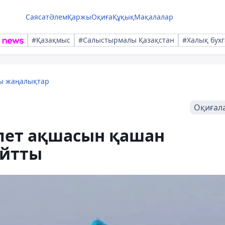
Саясат
Әлем
Қаржы
Оқиға
Құқық
Мақалалар
#Қазақмыс
#Салыстырмалы Қазақстан
#Халық бухг
лы жаңалықтар
Оқиғал
илет ақшасын қашан
айтты