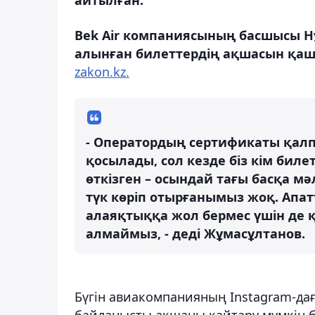
Bek Air компаниясының басшысы 
алынған билеттердің ақшасын қа
zakon.kz.
- Оператордың сертификаты қалпы
қосылады, сол кезде біз кім биле
өткізген – осындай тағы басқа мә
түк көріп отырғанымыз жоқ. Апат
алаяқтыққа жол бермес үшін де 
алмаймыз, - деді Жұмасұлтанов.
Бүгін авиакомпанияның Instagram-д
байланысты ақшаны қайтару мүмкін б