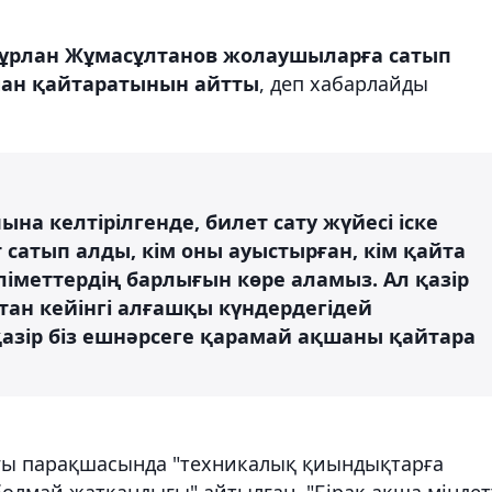
Нұрлан Жұмасұлтанов жолаушыларға сатып
шан қайтаратынын айтты
, деп хабарлайды
на келтірілгенде, билет сату жүйесі іске
т сатып алды, кім оны ауыстырған, кім қайта
ліметтердің барлығын көре аламыз. Ал қазір
тан кейінгі алғашқы күндердегідей
қазір біз ешнәрсеге қарамай ақшаны қайтара
ағы парақшасында "техникалық қиындықтарға
олмай жатқандығы" айтылған. "Бірақ ақша міндет