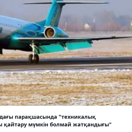
-дағы парақшасында "техникалық
 қайтару мүмкін болмай жатқандығы"