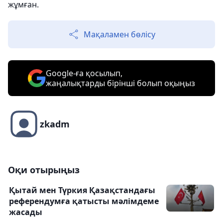
жұмған.
Мақаламен бөлісу
Google-ға қосылып,
жаңалықтарды бірінші болып оқыңыз
zkadm
Оқи отырыңыз
Қытай мен Түркия Қазақстандағы
референдумға қатысты мәлімдеме
жасады