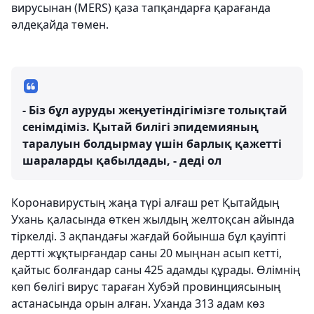
вирусынан (MERS) қаза тапқандарға қарағанда
әлдеқайда төмен.
- Біз бұл ауруды жеңуетіндігімізге толықтай
сенімдіміз. Қытай билігі эпидемияның
таралуын болдырмау үшін барлық қажетті
шараларды қабылдады, - деді ол
Коронавирустың жаңа түрі алғаш рет Қытайдың
Ухань қаласында өткен жылдың желтоқсан айында
тіркелді. 3 ақпандағы жағдай бойынша бұл қауіпті
дертті жұқтырғандар саны 20 мыңнан асып кетті,
қайтыс болғандар саны 425 адамды құрады. Өлімнің
көп бөлігі вирус тараған Хубэй провинциясының
астанасында орын алған. Уханда 313 адам көз