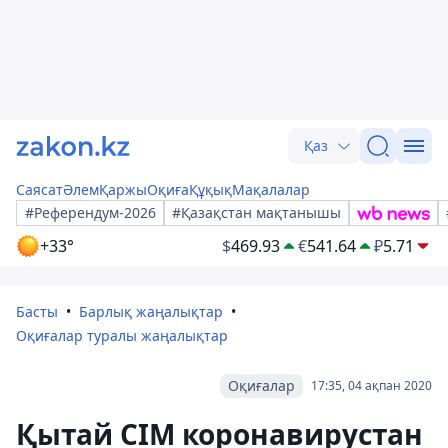
Қаз
Саясат
Әлем
Қаржы
Оқиға
Құқық
Мақалалар
#Референдум-2026
#Қазақстан мақтанышы
+33°
$
469.93
€
541.64
₽
5.71
Басты
Барлық жаңалықтар
Оқиғалар туралы жаңалықтар
Оқиғалар
17:35, 04 ақпан 2020
Қытай СІМ коронавирустан