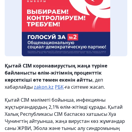
Қытай СІМ коронавирустың жаңа түріне
байланысты өлім-жітімнің проценттік
көрсеткіші өте төмен екенін айтты
, деп
хабарлайды
zakon.kz
РБК
-ға сілтеме жасап.
Қытай СІМ мәліметі бойынша, инфекцияны
жұқтырғандардың 2,1% өлім-жітімді құрады. Қытай
Халық Республикасы СІМ баспасөз хатшысы Хуа
Чунингтің айтуынша, жаңа вирустан көз жұмғандар
саны ЖРВИ, Эбола және тыныс алу синдромының