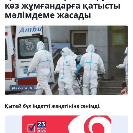
көз жұмғандарға қатысты
мәлімдеме жасады
pravda-tv.ru
Қытай бұл індетті жеңетініне сенімді.