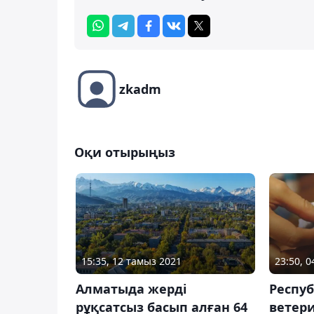
zkadm
Оқи отырыңыз
15:35, 12 тамыз 2021
23:50, 
Алматыда жерді
Респу
рұқсатсыз басып алған 64
ветер