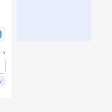
Кіру
у