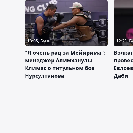
13:05, Бүгін
12:23, Б
"Я очень рад за Мейирима":
Волка
менеджер Алимханулы
провес
Климас о титульном бое
Евлоев
Нурсултанова
Даби