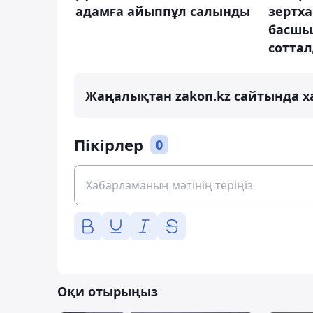
адамға айыппұл салынды
зертх
басшы
сотта
Жаңалықтан zakon.kz сайтында х
Пікірлер
0
Оқи отырыңыз