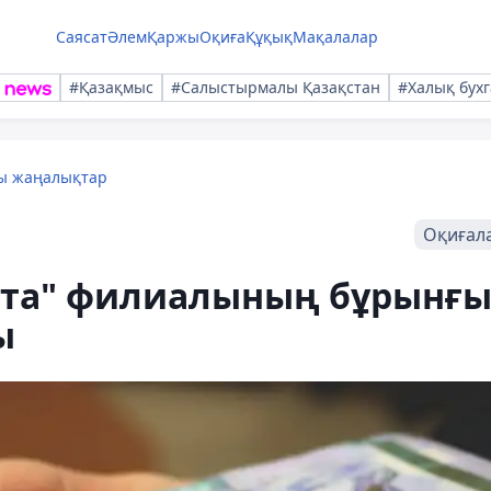
Саясат
Әлем
Қаржы
Оқиға
Құқық
Мақалалар
#Қазақмыс
#Салыстырмалы Қазақстан
#Халық бухг
лы жаңалықтар
Оқиғал
шта" филиалының бұрынғ
ы