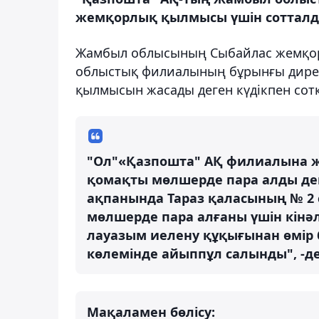
жемқорлық қылмысы үшін соттал
Жамбыл облысының Сыбайлас жемқор
облыстық филиалының бұрынғы дирек
қылмысын жасады деген күдікпен сотқа
"Ол"«Қазпошта" АҚ филиалына ж
қомақты мөлшерде пара алды де
ақпанында Тараз қаласының № 2 с
мөлшерде пара алғаны үшін кінәл
лауазым иелену құқығынан өмір 
көлемінде айыппұл салынды", -де
Мақаламен бөлісу: