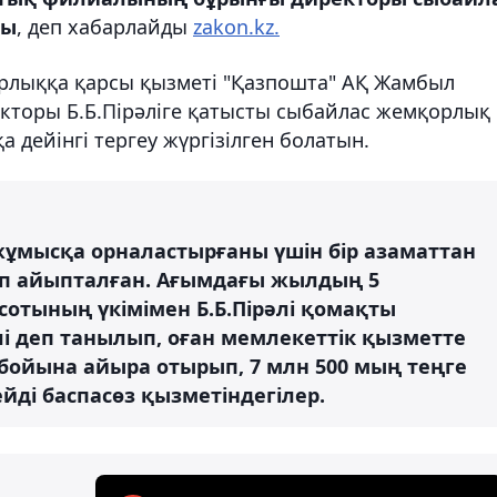
ды
, деп хабарлайды
zakon.kz.
лыққа қарсы қызметі "Қазпошта" АҚ Жамбыл
торы Б.Б.Пірәліге қатысты сыбайлас жемқорлық
 дейінгі тергеу жүргізілген болатын.
ұмысқа орналастырғаны үшін бір азаматтан
п айыпталған. Ағымдағы жылдың 5
отының үкімімен Б.Б.Пірәлі қомақты
і деп танылып, оған мемлекеттік қызметте
бойына айыра отырып, 7 млн 500 мың теңге
йді баспасөз қызметіндегілер.