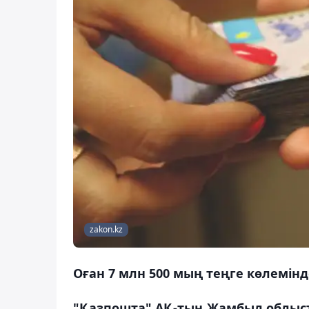
zakon.kz
Оған 7 млн 500 мың теңге көлемін
"Қазпошта" АҚ-тың Жамбыл облыс