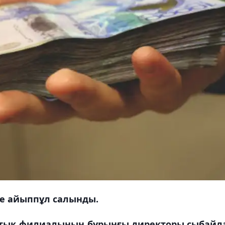
де айыппұл салынды.
тық филиалының бұрынғы директоры сыбайл