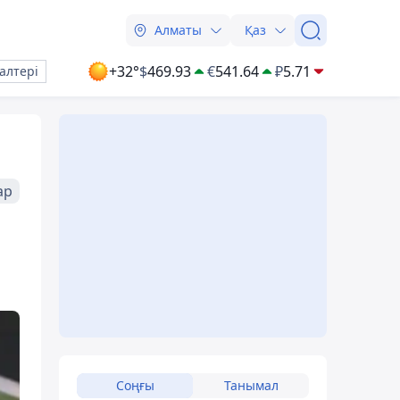
Алматы
Қаз
+32°
$
469.93
€
541.64
₽
5.71
алтері
ар
ы
Соңғы
Танымал