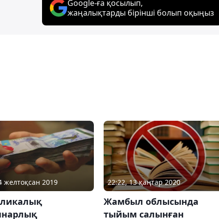
Google-ға қосылып,
жаңалықтарды бірінші болып оқыңыз
04 желтоқсан 2019
22:22, 13 қаңтар 2020
бликалық
Жамбыл облысында
инарлық
тыйым салынған