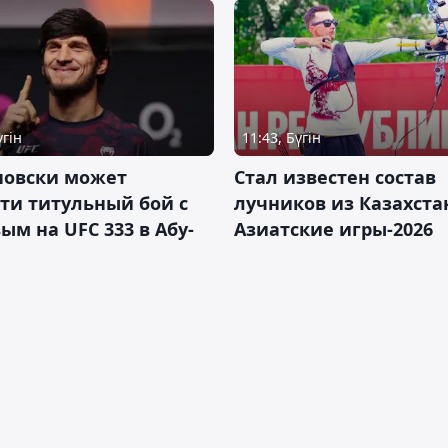
үгін
11:43, Бүгін
новски может
Стал известен состав
ти титульный бой с
лучников из Казахста
ым на UFC 333 в Абу-
Азиатские игры-2026