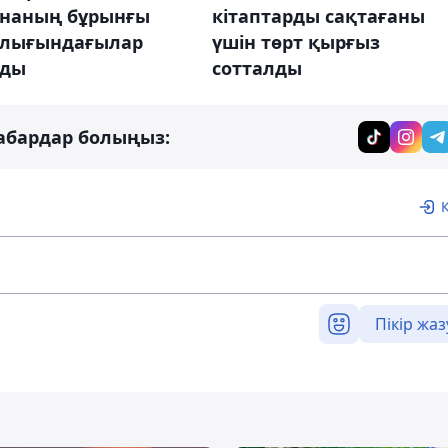
ананың бұрынғы
кітаптарды сақтағаны
лығындағылар
үшін төрт қырғыз
лды
сотталды
абардар болыңыз:
Пікір жаз