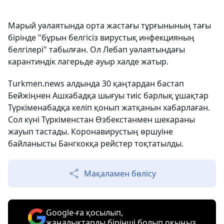
Марый уәлаятында орта жастағы тұрғынының тағы
бірінде "бұрын белгісіз вирустық инфекцияның
белгілері" табылған. Ол Лебап уәлаятындағы
карантиндік лагерьде ауыр халде жатыр.
Тurkmen.news алдында 30 қаңтардан бастап
Бейжіңнен Ашхабадқа шығуы тиіс барлық ұшақтар
Түркіменабадқа келіп қонып жатқанын хабарлаған.
Сол күні Түркіменстан Өзбекстанмен шекараны
жауып тастады. Коронавирустың өршуіне
байланысты Бангкокқа рейстер тоқтатылды.
Мақаламен бөлісу
Google-ға қосылып,
жаңалықтарды бірінші болып оқыңыз