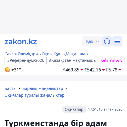
Қаз
Саясат
Әлем
Қаржы
Оқиға
Құқық
Мақалалар
#Референдум-2026
#Қазақстан мақтанышы
+31°
$
469.85
€
542.16
₽
5.78
Басты
Барлық жаңалықтар
Оқиғалар туралы жаңалықтар
Оқиғалар
17:51, 10 ақпан 2020
Түркменстанда бір адам