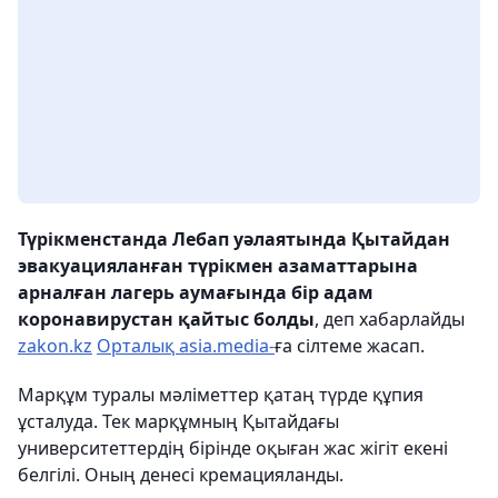
Түрікменстанда Лебап уәлаятында Қытайдан
эвакуацияланған түрікмен азаматтарына
арналған лагерь аумағында бір адам
коронавирустан қайтыс болды
, деп хабарлайды
zakon.kz
Орталық asia.media-
ға сілтеме жасап.
Марқұм туралы мәліметтер қатаң түрде құпия
ұсталуда. Тек марқұмның Қытайдағы
университеттердің бірінде оқыған жас жігіт екені
белгілі. Оның денесі кремацияланды.