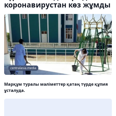
коронавирустан көз жұмды
centralasia.media
Марқұм туралы мәліметтер қатаң түрде құпия
ұсталуда.