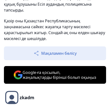
құқық бұзушыны Есіл аудандық полициясына
тапсырды.
Қазір оны Қазақстан Республикасының
заңнамасына сәйкес жауапқа тарту мәселесі
қарастырылып жатыр. Сондай-ақ оны елден шығару
мәселесі де шешілуде.
Мақаламен бөлісу
Google-ға қосылып,
жаңалықтарды бірінші болып оқыңыз
zkadm