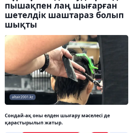
пышақпен лаң шығарған
шетелдік шаштараз болып
шықты
altair2001.kz
Сондай-ақ оны елден шығару мәселесі де
қарастырылып жатыр.