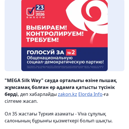
"MEGA Silk Way" сауда орталығы өзіне пышақ
жұмсамақ болған ер адамға қатысты түсінік
берді,
деп хабарлайды
zakon.kz
Elorda Info
-ға
сілтеме жасап.
Ол 35 жастағы Түркия азаматы - Viva сұлулық
салонының бұрынғы қызметкері болып шықты.