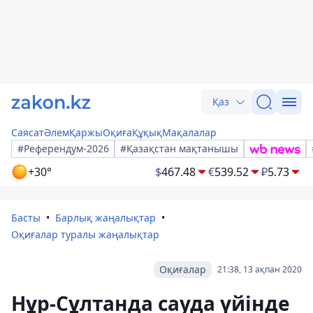
Қаз
Саясат
Әлем
Қаржы
Оқиға
Құқық
Мақалалар
#Референдум-2026
#Қазақстан мақтанышы
+30°
$
467.48
€
539.52
₽
5.73
Басты
Барлық жаңалықтар
Оқиғалар туралы жаңалықтар
Оқиғалар
21:38, 13 ақпан 2020
Нұр-Сұлтанда сауда үйінде