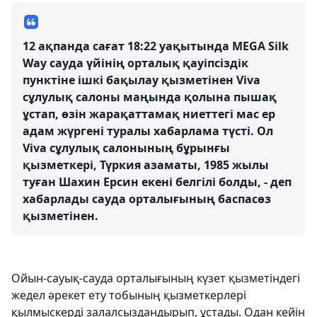
12 ақпанда сағат 18:22 уақытында MEGA Silk
Way сауда үйінің орталық қауіпсіздік
пунктіне ішкі бақылау қызметінен Viva
сұлулық салоны маңында қолына пышақ
ұстап, өзін жарақаттамақ ниеттегі мас ер
адам жүргені туралы хабарлама түсті. Ол
Viva сұлулық салонының бұрынғы
қызметкері, Түркия азаматы, 1985 жылы
туған Шахин Ерсин екені белгілі болды, - деп
хабарлады сауда орталығының баспасөз
қызметінен.
Ойын-сауық-сауда орталығының күзет қызметіндегі
жедел әрекет ету тобының қызметкерлері
қылмыскерді залалсыздандырып, ұстады. Одан кейін