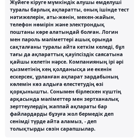
Жүйеге кіруге мүмкіндік алушы емделуші
туралы барлық ақпаратты, оның ішінде тест
нәтижелерін, аты-жөнін, мекен-жайын,
телефон нөмірін және электрондық
поштаны көре алатындай болған. Логин
мен пароль мәліметтері ашық орында
сақталғаны туралы айта кеткім келеді, бұл
тағы да ақпараттық қауіпсіздік саясатына
қайшы келетін нәрсе. Компанияның ірі әрі
қызметінің кең қолданысқа ие екенін
ескерсек, ұрланған ақпарат зардабының
көлемін көз алдыға елестетудің өзі
қорқынышты. Сонымен бірлескен күштің
арқасында мәліметтер мен зертханалық
зерттеулердің жаппай ақпараты бар
файлардарды бұзуға жол бермедік деп
сенімді түрде айта аламыз, - деп
толықтырды сөзін сарапшылар.