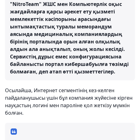
"NitroTeam" ЖШС мен Компьютерлік оқыс
жағдайларға қарсы әрекет ету қызметі
мемлекеттік кәсіпорыны арасындағы
ынтымақтастық туралы меморандум
аясында медициналық компаниялардың
бірінің порталында орын алған олқылық
алдын ала анықталып, оның жолы кесілді.
Сервистің дұрыс емес конфигурациясына
байланысты портал кибершабуылға төзімді
болмаған, деп атап өтті қызметтегілер.
Осылайша, Интернет сегментінің кез-келген
пайдаланушысы үшін бұл компания жүйесіне кірген
науқастың логині мен пароліне қол жеткізу мүмкін
болған.