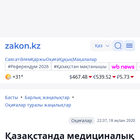
Қаз
Саясат
Әлем
Қаржы
Оқиға
Құқық
Мақалалар
#Референдум-2026
#Қазақстан мақтанышы
+31°
$
467.48
€
539.52
₽
5.73
Басты
Барлық жаңалықтар
Оқиғалар туралы жаңалықтар
Оқиғалар
22:37, 18 ақпан 2020
Қазақстанда медициналық