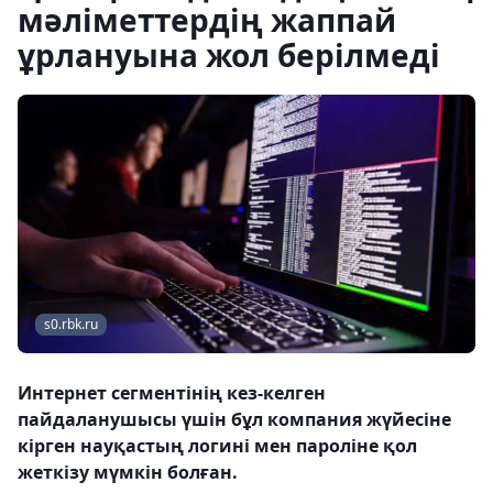
мәліметтердің жаппай
ұрлануына жол берілмеді
s0.rbk.ru
Интернет сегментінің кез-келген
пайдаланушысы үшін бұл компания жүйесіне
кірген науқастың логині мен пароліне қол
жеткізу мүмкін болған.