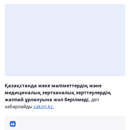
Қазақстанда жеке мәліметтердің және
медициналық зертханалық зерттеулердің
жаппай ұрлануына жол берілмеді,
деп
хабарлайды
zakon.kz.