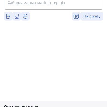
Пікір жазу
Оқи отырыңыз