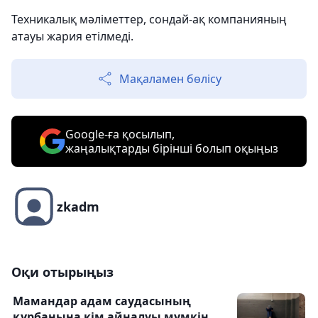
Техникалық мәліметтер, сондай-ақ компанияның
атауы жария етілмеді.
Мақаламен бөлісу
Google-ға қосылып,
жаңалықтарды бірінші болып оқыңыз
zkadm
Оқи отырыңыз
Мамандар адам саудасының
құрбанына кім айналуы мүмкін