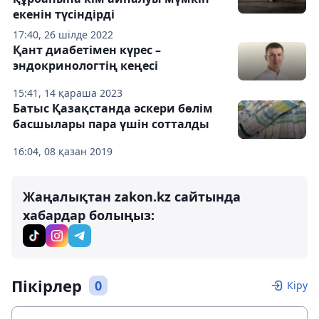
екенін түсіндірді
17:40, 26 шілде 2022
Қант диабетімен күрес –
эндокринологтің кеңесі
15:41, 14 қараша 2023
Батыс Қазақстанда әскери бөлім
басшылары пара үшін сотталды
16:04, 08 қазан 2019
Жаңалықтан zakon.kz сайтында
хабардар болыңыз:
Пікірлер
0
Кіру