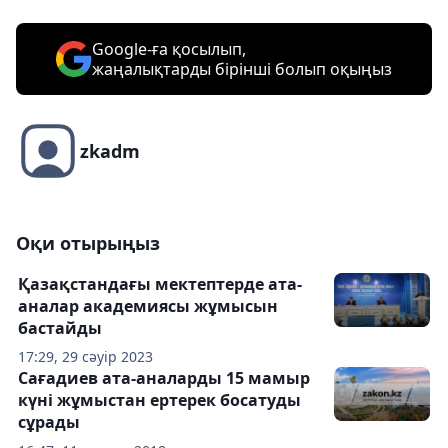
Google-ға қосылып,
жаңалықтарды бірінші болып оқыңыз
zkadm
Оқи отырыңыз
Қазақстандағы мектептерде ата-
аналар академиясы жұмысын
бастайды
17:29, 29 сәуір 2023
Сағадиев ата-аналарды 15 мамыр
күнi жұмыстан ертерек босатуды
сұрады