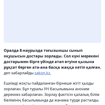
Оралда 8-наурызда тоғызыншы сынып
оқушысын достары зорлады. Сол күні мерекені
достарымен бірге үйінде атап өтуіне қызына
рұқсат берген ата-ана басқа жаққа кетіп қалған
,
деп хабарлайды
zakon.kz.
Ешкімді жоқты пайдаланған бірнеше жігіт қызды
зорлаған. Бұл туралы УН басылымына аноним
дереккөз хабарлаған. Зорлау фактісін қалалық білім
бөлімінің басылымында да жанама түрде расталды,