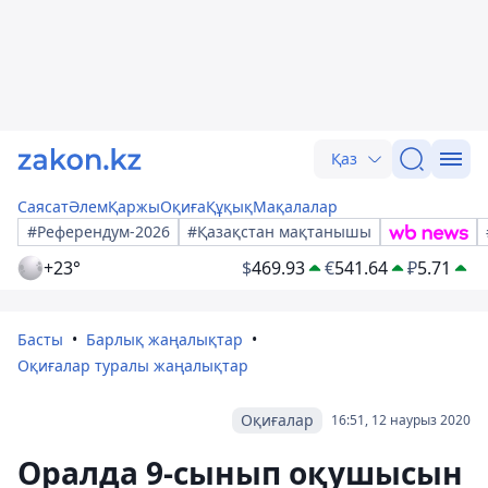
Қаз
Саясат
Әлем
Қаржы
Оқиға
Құқық
Мақалалар
#Референдум-2026
#Қазақстан мақтанышы
+23°
$
469.93
€
541.64
₽
5.71
Басты
Барлық жаңалықтар
Оқиғалар туралы жаңалықтар
Оқиғалар
16:51, 12 наурыз 2020
Оралда 9-сынып оқушысын