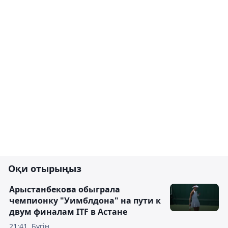
Оқи отырыңыз
Арыстанбекова обыграла
чемпионку "Уимблдона" на пути к
двум финалам ITF в Астане
21:41, Бүгін