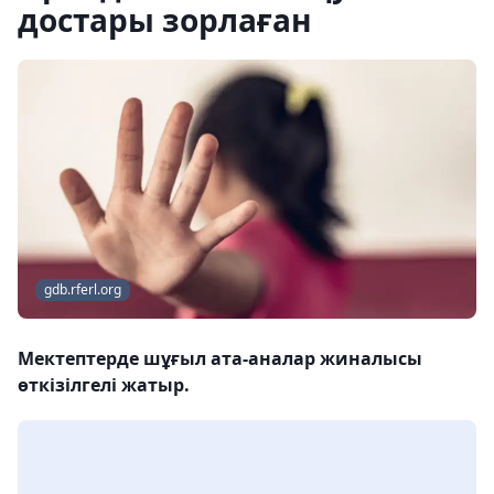
достары зорлаған
gdb.rferl.org
Мектептерде шұғыл ата-аналар жиналысы
өткізілгелі жатыр.