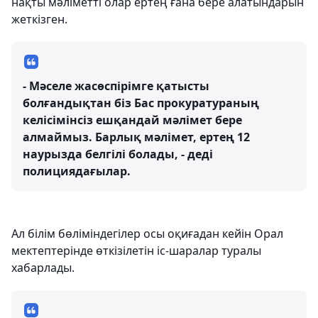
нақты мәліметті олар ертең ғана бере алатындарын
жеткізген.
- Мәселе жасөспірімге қатысты
болғандықтан біз Бас прокуратураның
келісімінсіз ешқандай мәлімет бере
алмаймыз. Барлық мәлімет, ертең 12
наурызда белгілі болады, - деді
полициядағылар.
Ал білім бөліміндегілер осы оқиғадан кейін Орал
мектептерінде өткізілетін іс-шаралар туралы
хабарлады.