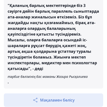
"Қаланың барлық мектептерінде біз 3
сәуірге дейін барлық параллель сыныптарда
ата-аналар жиналысын өткіземіз. Біз бұл
жағдайды нақты қозғамаймыз, бірақ ата-
аналарға олардың балаларының
қауіпсіздігіне қатысты түсіндіреміз.
Мысалы, оларға балаларға осындай іс-
шараларға рұқсат берудің қажеті жоқ,
артық ақша қолдарына ұстатпау туралы
түсіндіретін боламыз. Жиынға мектеп
инспекторлары, медиктер мен психологтар
қатысады", - деді
тәрбие бөлімінің бас маманы Жазира Рысқалиева
.
Мақаламен бөлісу