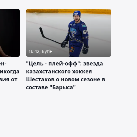
16:42, Бүгін
н-
"Цель - плей-офф": звезда
никогда
казахстанского хоккея
вия от
Шестаков о новом сезоне в
составе "Барыса"