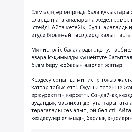
Еліміздің әр өңірінде бала құқықтары 
олардың ата-аналарына жедел көмек к
істейді. Айта кетейік, бұл шараларды
етуде бірыңғай тәсілдерді қалыптаст
Министрлік балаларды оқыту, тәрбие
өзара іс-қимылды күшейтуге бағытта
білім беру жобасын әзірлеп жатыр.
Кездесу соңында министр тоғыз жаста
хаттар табыс етті. Оқушы төтенше жа
ержүректігін көрсетті. Сондай-ақ кез
аудандық мәслихат депутаттары, ата
төрағалары сөз алып, ой бөлісті. Ай
кездесулер еліміздің барлық өңірлері