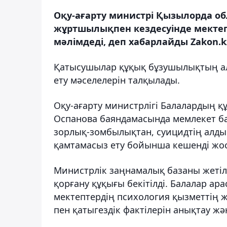
Оқу-ағарту министрі Қызылорда о
жұртшылықпен кездесуінде мектеп
мәлімдеді, деп хабарлайды Zakon.k
Қатысушылар құқық бұзушылықтың алд
ету мәселелерін талқылады.
Оқу-ағарту министрлігі Балалардың 
Оспанова баяндамасында мемлекет 
зорлық-зомбылықтан, суицидтің алды
қамтамасыз ету бойынша кешенді жос
Министрлік заңнамалық базаны жетіл
қорғану құқығы бекітілді. Балалар ар
мектептердің психология қызметтің 
пен қатыгездік фактілерін анықтау ж