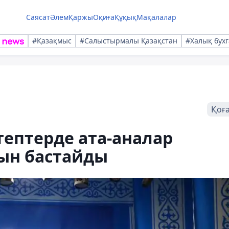
Саясат
Әлем
Қаржы
Оқиға
Құқық
Мақалалар
#Қазақмыс
#Салыстырмалы Қазақстан
#Халық бухг
Қоғ
ептерде ата-аналар
ын бастайды