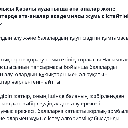
блысы Қазалы ауданында ата-аналар және
терде ата-аналар академиясы жұмыс істейтін
z.
ын алу және балалардың қауіпсіздігін қамтамас
құқықтарын қорғау комитетінің төрағасы Насымжа
басшысының тапсырмасы бойынша балаларды
н алу, олардың құқықтары мен әл-ауқатын
пар әзірленгенін айтты.
діріп жатыр, оның ішінде баланың жәбірленуден
асындағы жәбірлеудің алдын алу ережесі,
жұмыс ережесі, балаларға қатысты зорлық-зомбы
әне олармен жұмыс істеу алгоритмі қабылданды.