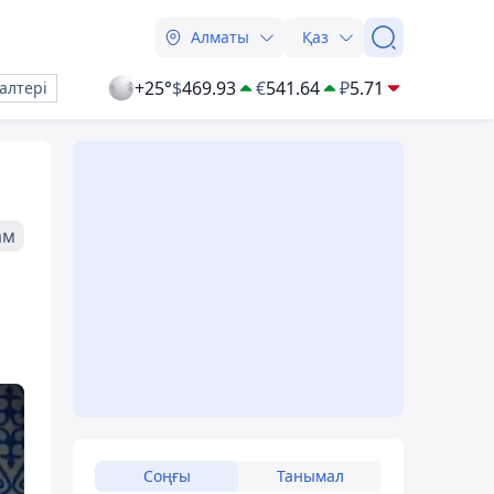
Алматы
Қаз
+25°
$
469.93
€
541.64
₽
5.71
алтері
ам
Соңғы
Танымал