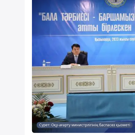
Сурет: Оқу-ағарту министрлігінің баспасөз қызметі