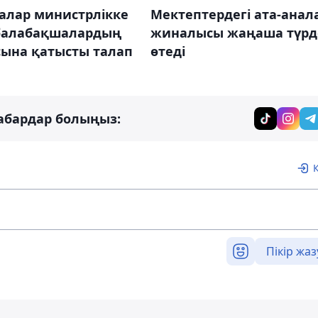
алар министрлікке
Мектептердегі ата-анал
балабақшалардың
жиналысы жаңаша түрд
ына қатысты талап
өтеді
абардар болыңыз:
Пікір жаз