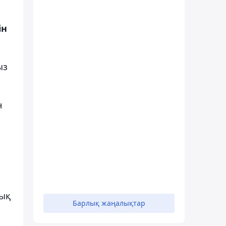
ін
ыз
н
лық
Барлық жаңалықтар