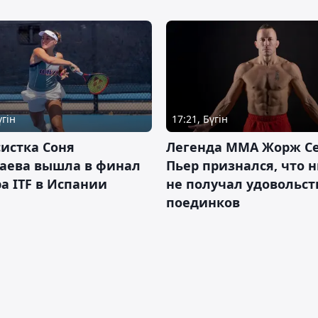
үгін
17:21, Бүгін
истка Соня
Легенда ММА Жорж Се
аева вышла в финал
Пьер признался, что 
а ITF в Испании
не получал удовольст
поединков