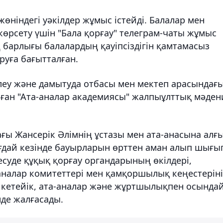
жөніндегі уәкілдер жұмыс істейді. Балалар мен
өрсету үшін "Бала қорғау" телеграм-чаты жұмыс
ң барлығы балалардың қауіпсіздігін қамтамасыз
ыруға бағытталған.
леу және дамытуда отбасы мен мектеп арасындағ
лған "Ата-аналар академиясы" жалпыұлттық мәден
ғы Жансерік Әлімнің ұстазы мен ата-анасына алғ
ғдай кезінде бауырларын өрттен аман алып шығы
десуде құқық қорғау органдарының өкілдері,
-аналар комитеттері мен қамқоршылық кеңестерін
та кетейік, ата-аналар және жұртшылықпен осында
нде жалғасады.