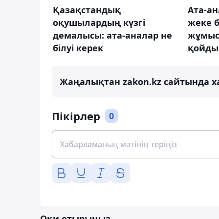
Қазақстандық
Ата-ан
оқушылардың күзгі
жеке 
демалысы: ата-аналар не
жұмыс
білуі керек
қойды
Жаңалықтан zakon.kz сайтында х
Пікірлер
0
Оқи отырыңыз