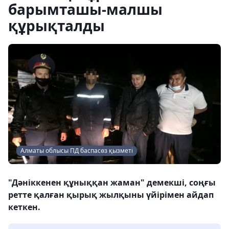
барымташы-малшы
құрықталды
Алматы облысы ПД баспасөз қызметі
"Дәніккенен құныққан жаман" демекші, соңғы
ретте қалған қырық жылқыны үйірімен айдап
кеткен.