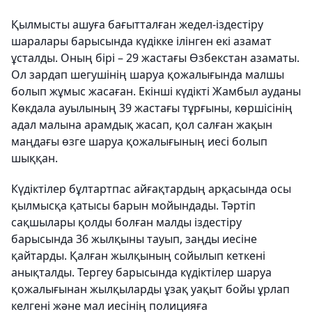
Қылмысты ашуға бағытталған жедел-іздестіру
шаралары барысында күдікке ілінген екі азамат
ұсталды. Оның бірі – 29 жастағы Өзбекстан азаматы.
Ол зардап шегушінің шаруа қожалығында малшы
болып жұмыс жасаған. Екінші күдікті Жамбыл ауданы
Көкдала ауылының 39 жастағы тұрғыны, көршісінің
адал малына арамдық жасап, қол салған жақын
маңдағы өзге шаруа қожалығының иесі болып
шыққан.
Күдіктілер бұлтартпас айғақтардың арқасында осы
қылмысқа қатысы барын мойындады. Тәртіп
сақшылары қолды болған малды іздестіру
барысында 36 жылқыны тауып, заңды иесіне
қайтарды. Қалған жылқының сойылып кеткені
анықталды. Тергеу барысында күдіктілер шаруа
қожалығынан жылқыларды ұзақ уақыт бойы ұрлап
келгені және мал иесінің полицияға