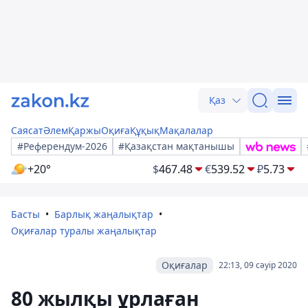
Қаз
Саясат
Әлем
Қаржы
Оқиға
Құқық
Мақалалар
#Референдум-2026
#Қазақстан мақтанышы
+20°
$
467.48
€
539.52
₽
5.73
Басты
Барлық жаңалықтар
Оқиғалар туралы жаңалықтар
Оқиғалар
22:13, 09 сәуір 2020
80 жылқы ұрлаған