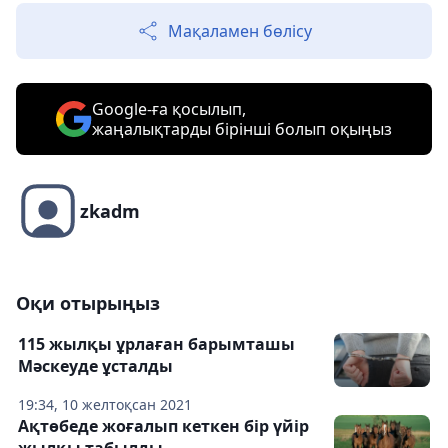
Мақаламен бөлісу
Google-ға қосылып,
жаңалықтарды бірінші болып оқыңыз
zkadm
Оқи отырыңыз
115 жылқы ұрлаған барымташы
Мәскеуде ұсталды
19:34, 10 желтоқсан 2021
Ақтөбеде жоғалып кеткен бір үйір