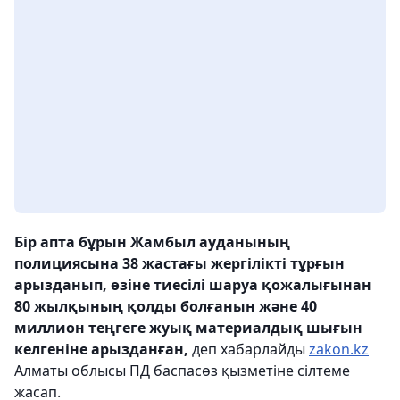
Бір апта бұрын Жамбыл ауданының
полициясына 38 жастағы жергілікті тұрғын
арызданып, өзіне тиесілі шаруа қожалығынан
80 жылқының қолды болғанын және 40
миллион теңгеге жуық материалдық шығын
келгеніне арызданған,
деп хабарлайды
zakon.kz
Алматы облысы ПД баспасөз қызметіне сілтеме
жасап.