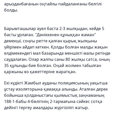
арызданбағанын оңтайлы пайдаланғаны белгілі
болды.
Барымташылар әуел баста 2-3 жылқыдан, кейде 5
басты ұрлаған. "Дәніккенен құныққан жаман"
демекші, соңғы ретте қалған қырық жылқыны
үйірімен айдап кеткен. Қолды болған малды жақын
елдімекендегі мал базарында меншікті малы ретінде
саудалаған. Олар жалпы саны 80 жылқы сатса, оның
35 құлынды бие болған. Оңай жолмен табылған
қаржыны өз қажеттеріне жаратқан.
Екі күдікті Жамбыл ауданы полициясының уақытша
ұстау изоляторына қамаққа алынды. Аталған дерек
бойынша қолданыстағы қылмыстық заңнаманың
188-1-бабы 4-бөлігінің 2-тармағына сәйкес сотқа
дейінгі тергеу амалдары жүргізіліп жатыр.