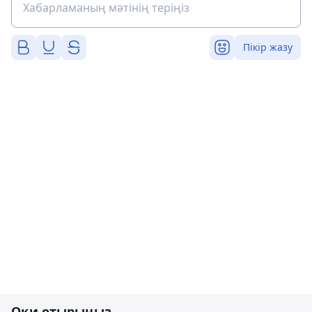
Пікір жазу
Оқи отырыңыз