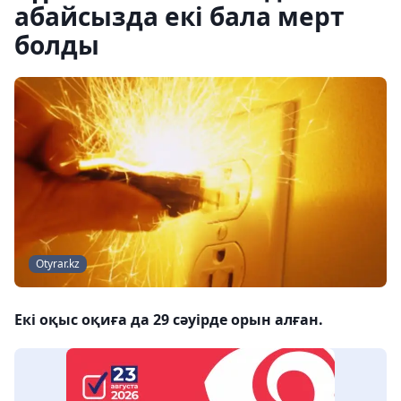
абайсызда екі бала мерт
болды
Otyrar.kz
Екі оқыс оқиға да 29 сәуірде орын алған.