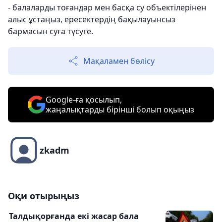
- балаларды тоғандар мен басқа су объектілерінен
алыс ұстаңыз, ересектердің бақылауынсыз
бармасын суға түсуге.
Мақаламен бөлісу
Google-ға қосылып,
жаңалықтарды бірінші болып оқыңыз
zkadm
Оқи отырыңыз
Талдықорғанда екі жасар бала