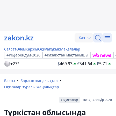
Қаз
Саясат
Әлем
Қаржы
Оқиға
Құқық
Мақалалар
#Референдум-2026
#Қазақстан мақтанышы
+27°
$
469.93
€
541.64
₽
5.71
Басты
Барлық жаңалықтар
Оқиғалар туралы жаңалықтар
Оқиғалар
16:37, 30 сәуір 2020
Түркістан облысында