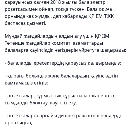
қарауынсыз қалған
2018 жылғы бала
электр
розеткасымен ойнап, токқа түскен. Бала оқиға
орнында көз жұмды, деп хабарлады ҚР ІІМ ТЖК
баспасөз қызметі.
Мұндай жағдайлардың алдын алу үшін ҚР ІІМ
Төтенше жағдайлар комитеті азаматтарды
балаларға қауіпсіздік негіздерін үйретуге шақырады:
- балаларды ересектердің қараусыз қалдырмаңыз;
- қырағы болыңыз және балалардың қауіпсіздігін
қамтамасыз етіңіз;
- розеткалар, тұрмыстық құрылғылар және жеке
сымдарды блоктау, қауіпсіз ету;
- розеткаларға арнайы диэлектрлік штепсельдерді
орнатыңыз;