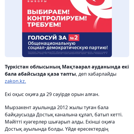
Түркістан облысының Мақтаарал ауданында екі
бала абайсызда қаза тапты
, деп хабарлайды
zakon.kz.
Екі оқыс оқиға да 29 сәуірде орын алған.
Мырзакент ауылында 2012 жылы туған бала
байқаусызда Достық каналына құлап, батып кетті.
Мәйітті куәгерлер шығарып алды. Екінші оқиға
Достық ауылында болды. Үйде ересектердің