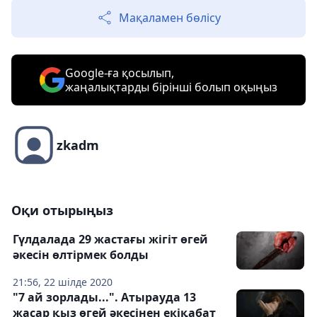
Мақаламен бөлісу
Google-ға қосылып,
жаңалықтарды бірінші болып оқыңыз
zkadm
Оқи отырыңыз
Гүлдалада 29 жастағы жігіт өгей
әкесін өлтірмек болды
21:56, 22 шілде 2020
"7 ай зорлады...". Атырауда 13
жасар қыз өгей әкесінен екіқабат