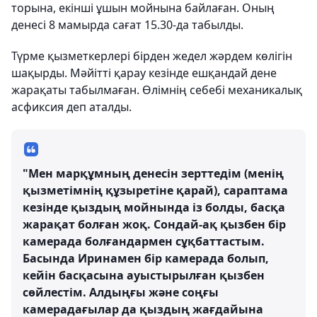
торына, екінші ұшын мойнына байлаған. Оның
денесі 8 мамырда сағат 15.30-да табылды.
Түрме қызметкерлері бірден жедел жәрдем көлігін
шақырды. Мәйітті қарау кезінде ешқандай дене
жарақаты табылмаған. Өлімнің себебі механикалық
асфиксия деп аталды.
"Мен марқұмның денесін зерттедім (менің
қызметімнің құзыретіне қарай), сараптама
кезінде қыздың мойнында із болды, басқа
жарақат болған жоқ. Сондай-ақ қызбен бір
камерада болғандармен сұқбаттастым.
Басында Иринамен бір камерада болып,
кейін басқасына ауыстырылған қызбен
сөйлестім. Алдыңғы және соңғы
камерадағылар да қыздың жағдайына