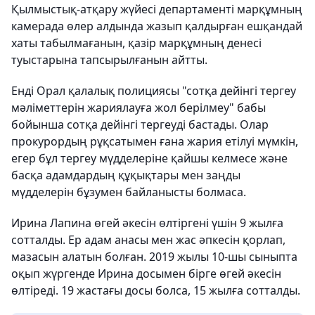
Қылмыстық-атқару жүйесі департаменті марқұмның
камерада өлер алдында жазып қалдырған ешқандай
хаты табылмағанын, қазір марқұмның денесі
туыстарына тапсырылғанын айтты.
Енді Орал қалалық полициясы "сотқа дейінгі тергеу
мәліметтерін жариялауға жол берілмеу" бабы
бойынша сотқа дейінгі тергеуді бастады. Олар
прокурордың рұқсатымен ғана жария етілуі мүмкін,
егер бұл тергеу мүдделеріне қайшы келмесе және
басқа адамдардың құқықтары мен заңды
мүдделерін бұзумен байланысты болмаса.
Ирина Лапина өгей әкесін өлтіргені үшін 9 жылға
сотталды. Ер адам анасы мен жас әпкесін қорлап,
мазасын алатын болған. 2019 жылы 10-шы сыныпта
оқып жүргенде Ирина досымен бірге өгей әкесін
өлтіреді. 19 жастағы досы болса, 15 жылға сотталды.