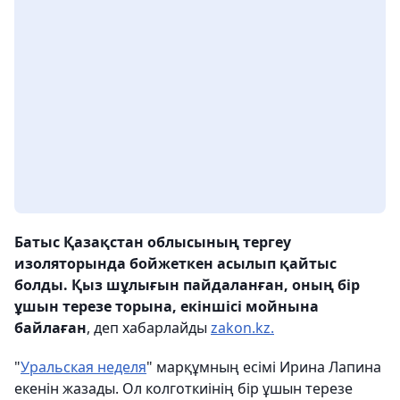
Батыс Қазақстан облысының тергеу
изоляторында бойжеткен асылып қайтыс
болды. Қыз шұлығын пайдаланған, оның бір
ұшын терезе торына, екіншісі мойнына
байлаған
, деп хабарлайды
zakon.kz.
"
Уральская неделя
" марқұмның есімі Ирина Лапина
екенін жазады. Ол колготкиінің бір ұшын терезе