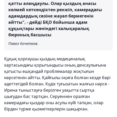
қатты алаңдаулы. Олар қыздың анасы
келмей кеткендіктен ренжіп, камерадағы
адамдардың сөзіне жауап бермегенін
айтты", - дейді БҚО бойынша адам
құқықтары жөніндегі халықаралық
бюроның басшысы
Павел Кочетков.
Құқық қорғаушы қыздың медициналық
картасындағы қорытындысы оның денсаулығына
қатысты ешқандай проблемалар жоқтығын
көрсетенін айтты. Қайғылы оқиға болған кезде бәрі
әдеттегідей болған. Күдік туғызатын жалғыз нәрсе -
Ирина тыныстауға берілген уақытта сыртқа
шығудан бас тартқан. Серуеннен оралған
камерадағы қыздар оны асулы күйі тапқан, олар
бірден түрме қызметкерлерін шақырған.