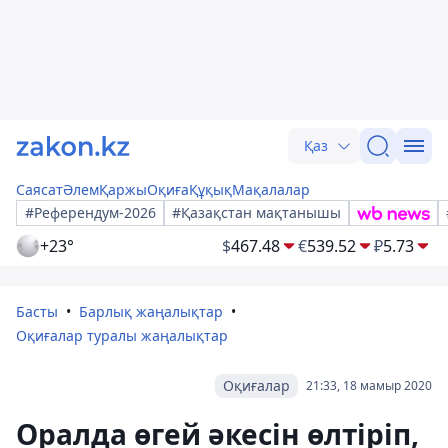
Қаз
Саясат
Әлем
Қаржы
Оқиға
Құқық
Мақалалар
#Референдум-2026
#Қазақстан мақтанышы
+23°
$
467.48
€
539.52
₽
5.73
Басты
Барлық жаңалықтар
Оқиғалар туралы жаңалықтар
Оқиғалар
21:33, 18 мамыр 2020
Оралда өгей әкесін өлтіріп,