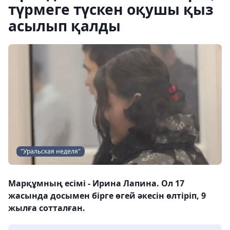
түрмеге түскен оқушы қыз
асылып қалды
"Уральская неделя"
Марқұмның есімі - Ирина Лапина. Ол 17
жасында досымен бірге өгей әкесін өлтіріп, 9
жылға сотталған.