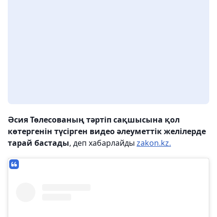
Әсия Төлесованың тәртіп сақшысына қол
көтергенін түсірген видео әлеуметтік желілерде
тарай бастады
, деп хабарлайды
zakon.kz.