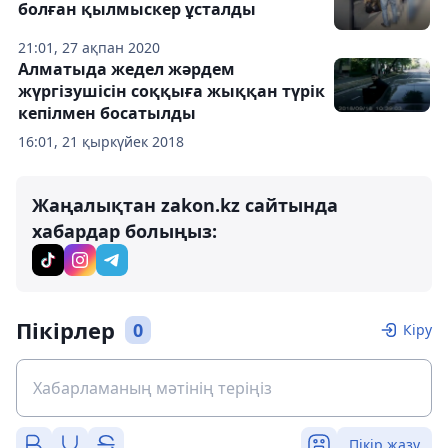
болған қылмыскер ұсталды
21:01, 27 ақпан 2020
Алматыда жедел жәрдем
жүргізушісін соққыға жыққан түрік
кепілмен босатылды
16:01, 21 қыркүйек 2018
Жаңалықтан zakon.kz сайтында
хабардар болыңыз:
Пікірлер
0
Кіру
Пікір жазу