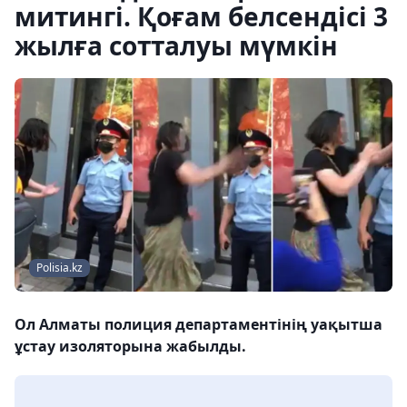
митингі. Қоғам белсендісі 3
жылға сотталуы мүмкін
Polisia.kz
Ол Алматы полиция департаментінің уақытша
ұстау изоляторына жабылды.