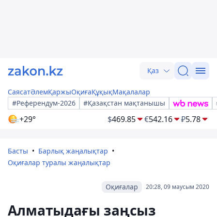
Қаз
Саясат
Әлем
Қаржы
Оқиға
Құқық
Мақалалар
#Референдум-2026
#Қазақстан мақтанышы
+29°
$
469.85
€
542.16
₽
5.78
Басты
Барлық жаңалықтар
Оқиғалар туралы жаңалықтар
Оқиғалар
20:28, 09 маусым 2020
Алматыдағы заңсыз