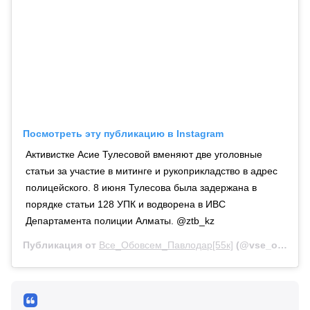
Посмотреть эту публикацию в Instagram
Активистке Асие Тулесовой вменяют две уголовные
статьи за участие в митинге и рукоприкладство в адрес
полицейского. 8 июня Тулесова была задержана в
порядке статьи 128 УПК и водворена в ИВС
Департамента полиции Алматы. @ztb_kz
Публикация от
Все_Обовсем_Павлодар[55к]
(@vse_obovsem_pvl)