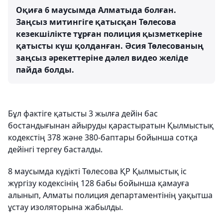
Оқиға 6 маусымда Алматыда болған.
Заңсыз митингіге қатысқан Төлесова
кезекшілікте тұрған полиция қызметкеріне
қатысты күш қолданған. Әсия Төлесованың
заңсыз әрекеттеріне дәлел видео желіде
пайда болды.
Бұл фактіге қатысты 3 жылға дейін бас
бостандығынан айыруды қарастыратын Қылмыстық
кодекстің 378 және 380-баптары бойынша сотқа
дейінгі тергеу басталды.
8 маусымда күдікті Төлесова ҚР
Қылмыстық іс
жүргізу кодексінің 128 бабы бойынша қ
амауға
алынып, Алматы полиция департаментінің уақытша
ұстау изоляторына жабылды.