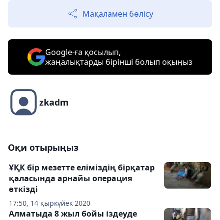
Мақаламен бөлісу
Google-ға қосылып,
жаңалықтарды бірінші болып оқыңыз
zkadm
Оқи отырыңыз
ҰҚК бір мезетте еліміздің бірқатар
қаласында арнайы операция
өткізді
17:50, 14 қыркүйек 2020
Алматыда 8 жыл бойы іздеуде