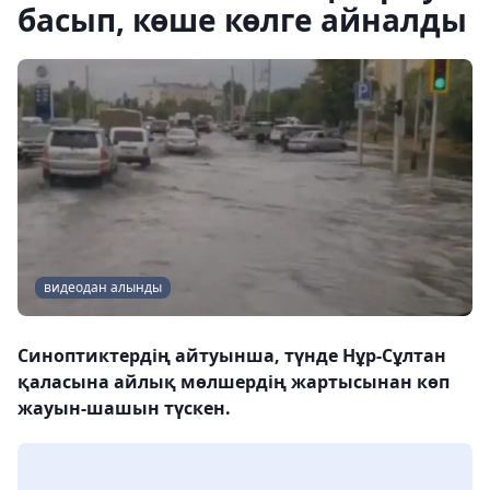
басып, көше көлге айналды
видеодан алынды
Синоптиктердің айтуынша, түнде Нұр-Сұлтан
қаласына айлық мөлшердің жартысынан көп
жауын-шашын түскен.