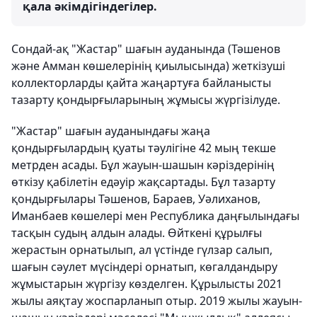
қала әкімдігіндегілер.
Сондай-ақ "Жастар" шағын ауданында (Тәшенов
және Амман көшелерінің қиылысында) жеткізуші
коллекторларды қайта жаңартуға байланысты
тазарту қондырғыларының жұмысы жүргізілуде.
"Жастар" шағын ауданындағы жаңа
қондырғылардың қуаты тәулігіне 42 мың текше
метрден асады. Бұл жауын-шашын кәріздерінің
өткізу қабілетін едәуір жақсартады. Бұл тазарту
қондырғылары Тәшенов, Бараев, Уәлиханов,
Иманбаев көшелері мен Республика даңғылындағы
тасқын судың алдын алады. Өйткені құрылғы
жерастын орнатылып, ал үстінде гүлзар салып,
шағын сәулет мүсіндері орнатып, көгалдандыру
жұмыстарын жүргізу көзделген. Құрылысты 2021
жылы аяқтау жоспарланып отыр. 2019 жылы жауын-