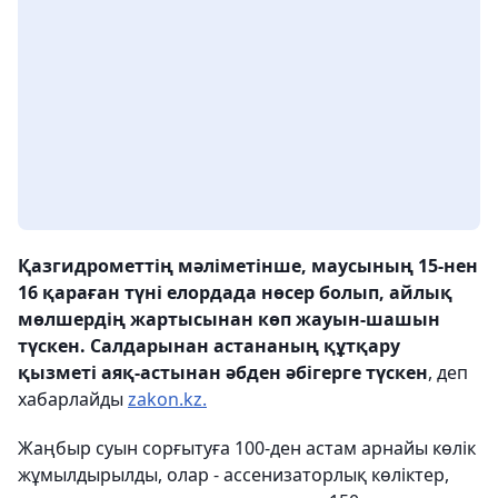
Қазгидрометтің мәліметінше, маусының 15-нен
16 қараған түні елордада нөсер болып, айлық
мөлшердің жартысынан көп жауын-шашын
түскен. Салдарынан астананың құтқару
қызметі аяқ-астынан әбден әбігерге түскен
, деп
хабарлайды
zakon.kz.
Жаңбыр суын сорғытуға 100-ден астам арнайы көлік
жұмылдырылды, олар - ассенизаторлық көліктер,