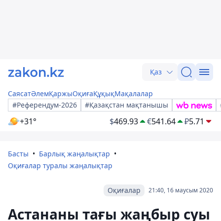
Қаз
Саясат
Әлем
Қаржы
Оқиға
Құқық
Мақалалар
#Референдум-2026
#Қазақстан мақтанышы
+31°
$
469.93
€
541.64
₽
5.71
Басты
Барлық жаңалықтар
Оқиғалар туралы жаңалықтар
Оқиғалар
21:40, 16 маусым 2020
Астананы тағы жаңбыр суы