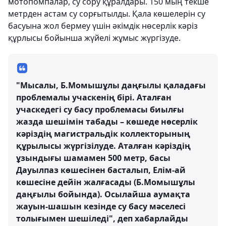
мотопомпалар, су сору құралдары. 150 мың текше
метрден астам су сорғытылды. Қала көшелерін су
басуына жол бермеу үшін әкімдік нөсерлік кәріз
құрлысы бойынша жүйелі жұмыс жүргізуде.
"Мысалы, Б.Момышұлы даңғылы қаладағы
проблемалы учаскенің бірі. Аталған
учаскедегі су басу проблемасы биылғы
жазда шешімін табады – көшеде нөсерлік
кәріздің магистральдік коллекторының
құрылысы жүргізілуде. Аталған кәріздің
ұзындығы шамамен 500 метр, басы
Дауылпаз көшесінен басталып, Елім-ай
көшесіне дейін жалғасады (Б.Момышұлы
даңғылы бойында). Осылайша аумақта
жауын-шашын кезінде су басу мәселесі
толығымен шешіледі", деп хабарлайды