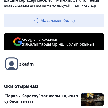
шашын кәріздері мәселесі "Мыңжылдық" аллеясы
ауданындағы екі аумақта толықтай шешілген еді.
Мақаламен бөлісу
Google-ға қосылып,
жаңалықтарды бірінші болып оқыңыз
zkadm
Оқи отырыңыз
"Тараз – Қаратау" тас жолын қызыл
су басып кетті