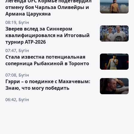
Легенда UFC Кормье подетвердил
отмену боя Чарльза Оливейры и
Армана Царукяна
08:19, Бүгін
Зверев вслед за Синнером
квалифицировался на Итоговый
турнир ATP-2026
07:47, Бүгін
Cтала известна потенциальная
соперница Рыбакиной в Торонто
07:08, Бүгін
Гэрри – о поединке с Махачевым:
Знаю, что могу победить
06:42, Бүгін