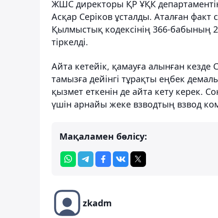
ЖШС директоры ҚР ҰҚК департаментін
Асқар Серіков ұсталды. Аталған факт со
Қылмыстық кодексінің 366-бабының 2-
тіркелді.
Айта кетейік, қамауға алынған кезде
тамызға дейінгі тұрақты еңбек демал
қызмет еткенін де айта кету керек. С
үшін арнайы жеке взводтың взвод ком
Мақаламен бөлісу:
zkadm