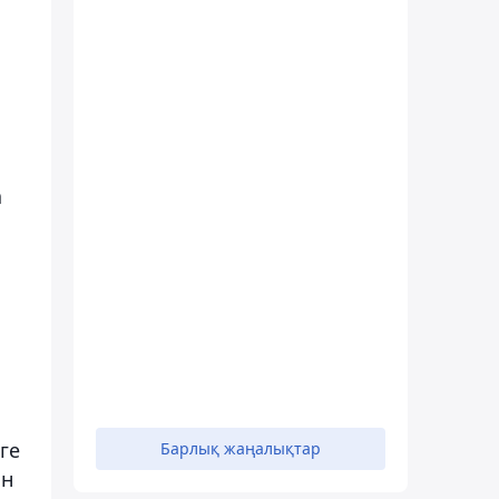
а
ге
Барлық жаңалықтар
ін