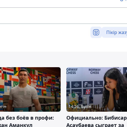
Пікір жаз
үгін
14:26, Бүгін
да без боёв в профи:
Официально: Бибисар
хан Аманкул
Асаубаева сыграет за