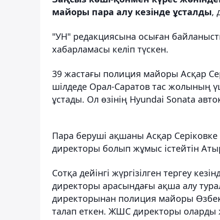
майоры пара алу кезінде ұсталды
,
"УН" редакциясына осыған байланыст
хабарламасы келіп түскен.
39 жастағы полиция майоры Асқар Сер
шілдеде Орал-Саратов тас жолының 
ұстады. Ол өзінің
Hyundai Sonata
авто
Пара беруші ақшаны Асқар Серіковке б
директоры болып жұмыс істейтін Аты
Сотқа дейінгі жүргізілген тергеу кезі
директоры арасындағы ақша алу тура
директорынан полиция майоры Өзбекст
талап еткен. ЖШС директоры оларды 