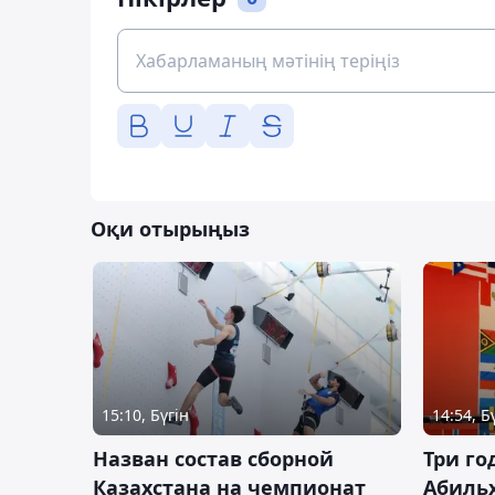
Оқи отырыңыз
15:10, Бүгін
14:54, Б
Назван состав сборной
Три го
Казахстана на чемпионат
Абиль