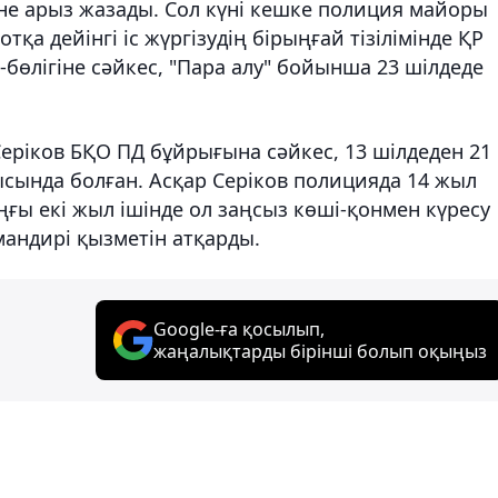
е арыз жазады. Сол күні кешке полиция майоры
тқа дейінгі іс жүргізудің бірыңғай тізілімінде ҚР
бөлігіне сәйкес, "Пара алу" бойынша 23 шілдеде
 Серіков БҚО ПД
бұйрығына сәйкес,
13 шілдеден 21
ысында болған. Асқар Серіков полицияда 14 жыл
оңғы екі жыл ішінде ол заңсыз көші-қонмен күресу
андирі қызметін атқарды.
Google-ға қосылып,
жаңалықтарды бірінші болып оқыңыз