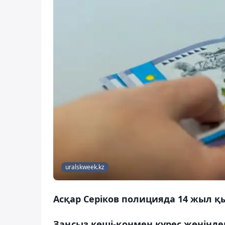
uralskweek.kz
Асқар Серіков полицияда 14 жыл қы
Заңсыз көші-қонмен күрес жөнінде