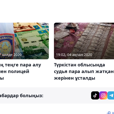
17 шілде 2020
19:02, 04 ақпан 2020
ң теңге пара алу
Түркістан облысында
мен полицей
судья пара алып жатқан
ды
жерінен ұсталды
абардар болыңыз: