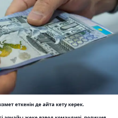
змет еткенін де айта кету керек.
гі арнайы жеке взвод командирі, полиция