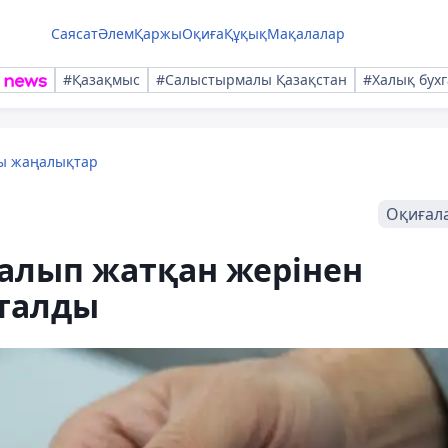
Саясат
Әлем
Қаржы
Оқиға
Құқық
Мақалалар
#Қазақмыс
#Салыстырмалы Қазақстан
#Халық бухг
лы жаңалықтар
Оқиғал
 алып жатқан жерінен
талды