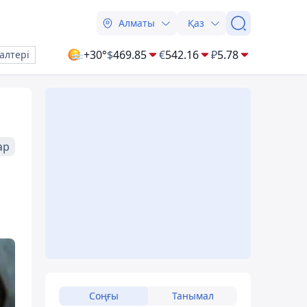
Алматы
Қаз
+30°
$
469.85
€
542.16
₽
5.78
алтері
ар
Соңғы
Танымал