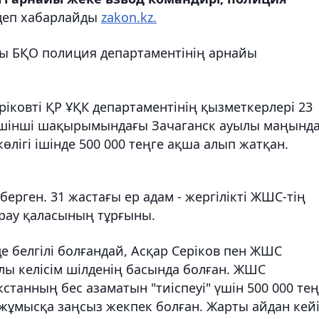
 деп хабарлайды
zakon.kz.
ы БҚО полиция департаментінің арнайы
іковті ҚР ҰҚК департаментінің қызметкерлері 23
үшінші шақырымындағы Зачаганск ауылы маңынд
көлігі ішінде 500 000 теңге ақша алып жатқан.
ерген. 31 жастағы ер адам - жергілікті ЖШС-тің
рау қаласының тұрғыны.
нде белгілі болғандай, Асқар Серіков пен ЖШС
лы келісім шілденің басында болған. ЖШС
анның бес азаматын "тиіспеуі" үшін 500 000 тең
жұмысқа заңсыз жекпек болған. Жарты айдан кей