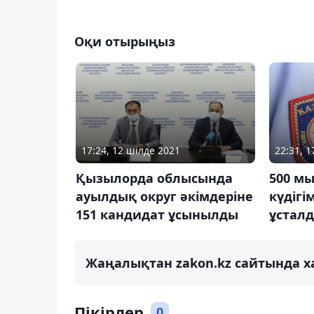
Оқи отырыңыз
17:24, 12 шілде 2021
22:31, 
Қызылорда облысында
500 мы
ауылдық округ әкімдеріне
күдігі
151 кандидат ұсынылды
ұстал
Жаңалықтан zakon.kz сайтында х
Пікірлер
0