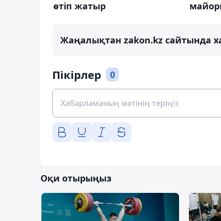
өтіп жатыр
майор
Жаңалықтан zakon.kz сайтында х
Пікірлер
0
Оқи отырыңыз