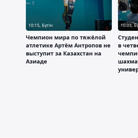
10:15, Бүгін
10:03, Б
Чемпион мира по тяжёлой
Студе
атлетике Артём Антропов не
в чет
выступит за Казахстан на
чемпи
Азиаде
шахма
униве