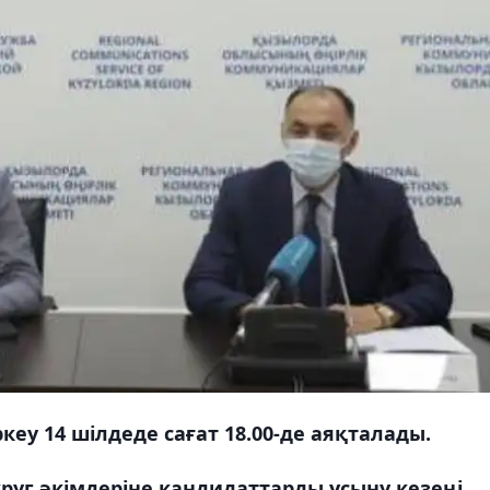
кеу 14 шілдеде сағат 18.00-де аяқталады.
уг әкімдеріне кандидаттарды ұсыну кезеңі