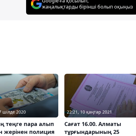
Google-ға қосылып,
жаңалықтарды бірінші болып оқыңыз
27 шілде 2020
22:21, 10 қаңтар 2021
ң теңге пара алып
Сағат 16.00. Алматы
н жерінен полиция
тұрғындарының 25