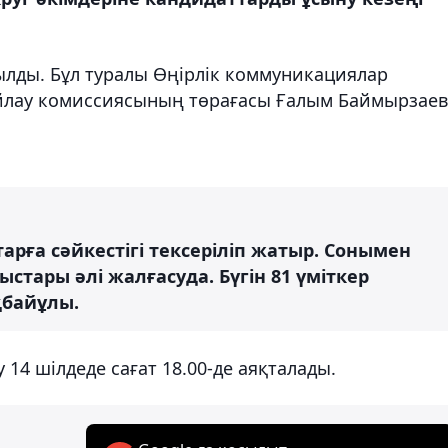
ылды. Бұл туралы Өңірлік коммуникациялар
айлау комиссиясының төрағасы Ғалым Баймырзаев
арға сәйкестігі тексеріліп жатыр. Сонымен
стары әлі жалғасуда. Бүгін 81 үміткер
қбайұлы.
 14 шілдеде сағат 18.00-де аяқталады.