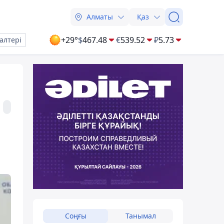
Алматы
Қаз
+29°
$
467.48
€
539.52
₽
5.73
алтері
Соңғы
Танымал