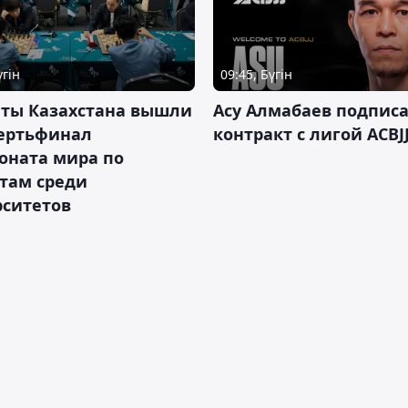
үгін
09:45, Бүгін
нты Казахстана вышли
Асу Алмабаев подпис
вертьфинал
контракт с лигой ACBJ
оната мира по
там среди
рситетов