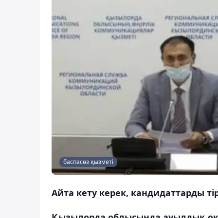
баспасөз қызметі
Айта кету керек, кандидаттарды тір
Қызылорда облысында ауылдық окр