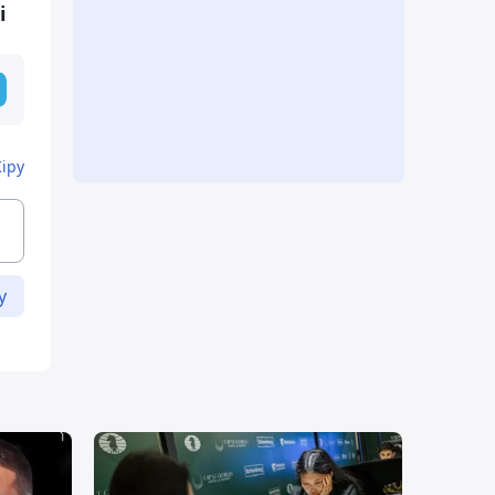
і
Кіру
у