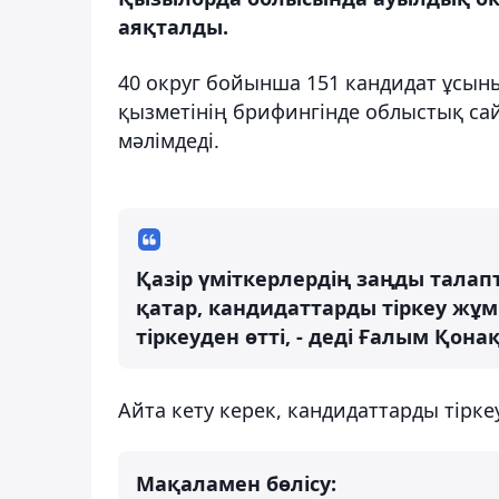
аяқталды.
40 округ бойынша 151 кандидат ұсын
қызметінің брифингінде облыстық с
мәлімдеді.
Қазір үміткерлердің заңды талапт
қатар, кандидаттарды тіркеу жұмы
тіркеуден өтті, - деді Ғалым Қона
Айта кету керек, кандидаттарды тіркеу
Мақаламен бөлісу: