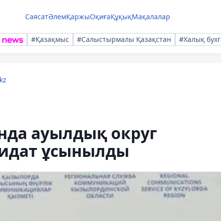
Саясат
Әлем
Қаржы
Оқиға
Құқық
Мақалалар
#Қазақмыс
#Салыстырмалы Қазақстан
#Халық бухг
kz
да ауылдық округ
дидат ұсынылды