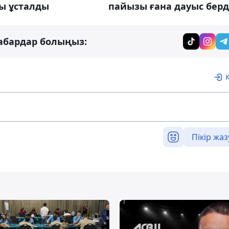
ы ұсталды
пайызы ғана дауыс берд
абардар болыңыз:
Пікір жаз