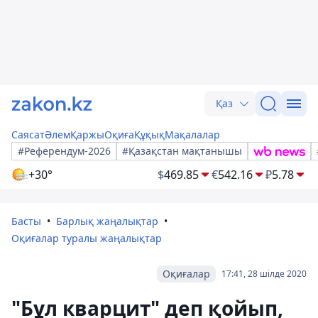
Қаз
Саясат
Әлем
Қаржы
Оқиға
Құқық
Мақалалар
#Референдум-2026
#Қазақстан мақтанышы
+30°
$
469.85
€
542.16
₽
5.78
Басты
Барлық жаңалықтар
Оқиғалар туралы жаңалықтар
Оқиғалар
17:41, 28 шілде 2020
"Бұл кварцит" деп қойып,