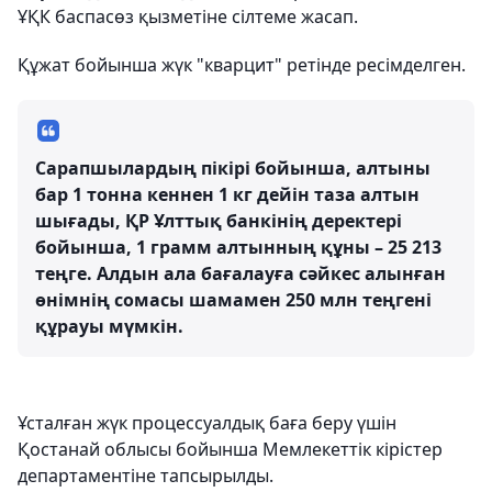
ҰҚК баспасөз қызметіне сілтеме жасап.
Құжат бойынша жүк "кварцит" ретінде ресімделген.
Сарапшылардың пікірі бойынша, алтыны
бар 1 тонна кеннен 1 кг дейін таза алтын
шығады, ҚР Ұлттық банкінің деректері
бойынша, 1 грамм алтынның құны – 25 213
теңге. Алдын ала бағалауға сәйкес алынған
өнімнің сомасы шамамен 250 млн теңгені
құрауы мүмкін.
Ұсталған жүк процессуалдық баға беру үшін
Қостанай облысы бойынша Мемлекеттік кірістер
департаментіне тапсырылды.