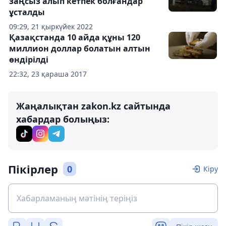
заңсыз алып кетпек болғандар
ұсталды
09:29, 21 қыркүйек 2022
Қазақстанда 10 айда құны 120
миллион доллар болатын алтын
өндірілді
22:32, 23 қараша 2017
Жаңалықтан zakon.kz сайтында
хабардар болыңыз:
Пікірлер
0
Кіру