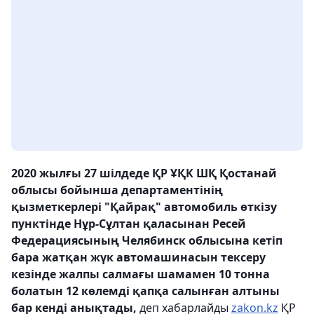
2020 жылғы 27 шілдеде ҚР ҰҚК ШҚ Қостанай
облысы бойынша департаментінің
қызметкерлері "Қайрақ" автомобиль өткізу
пунктінде Нұр-Сұлтан қаласынан Ресей
Федерациясының Челябинск облысына кетіп
бара жатқан жүк автомашинасын тексеру
кезінде жалпы салмағы шамамен 10 тонна
болатын 12 көлемді қапқа салынған алтыны
бар кенді анықтады,
деп хабарлайды
zakon.kz
ҚР