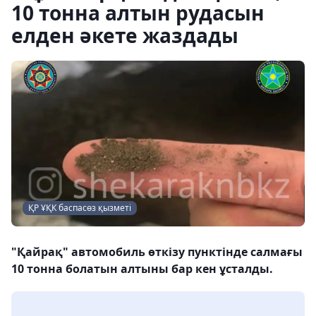
10 тонна алтын рудасын
елден әкете жаздады
ҚР ҰҚК баспасөз қызметі
"Қайрақ" автомобиль өткізу пунктінде салмағы
10 тонна болатын алтыны бар кен ұсталды.