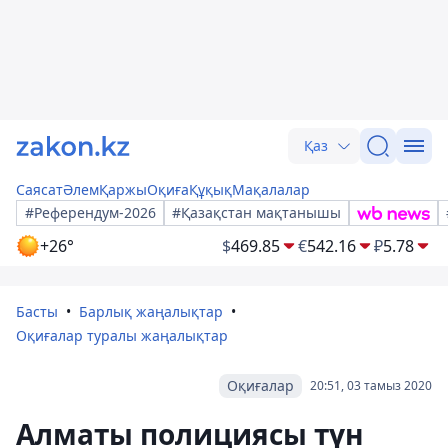
Қаз
Саясат
Әлем
Қаржы
Оқиға
Құқық
Мақалалар
#Референдум-2026
#Қазақстан мақтанышы
+26°
$
469.85
€
542.16
₽
5.78
Басты
Барлық жаңалықтар
Оқиғалар туралы жаңалықтар
Оқиғалар
20:51, 03 тамыз 2020
Алматы полициясы түн