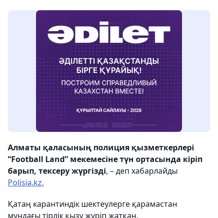
Алматы қаласының полиция қызметкерлері
“Football Land” мекемесіне түн ортасында кіріп
барып, тексеру жүргізді
, – деп хабарлайды
Polisia.kz.
Қатаң карантиндік шектеулерге қарамастан
мұндағы тірлік қызу жүріп жатқан.