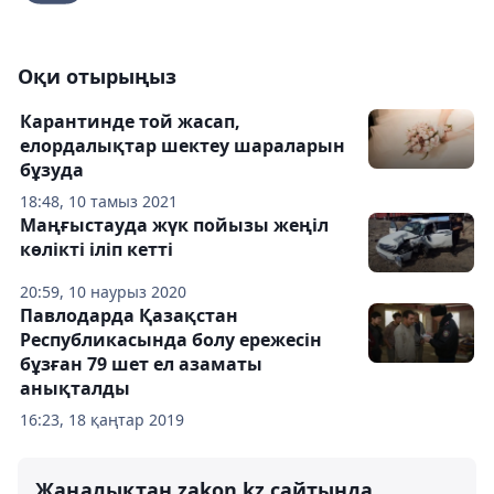
Оқи отырыңыз
Карантинде той жасап,
елордалықтар шектеу шараларын
бұзуда
18:48, 10 тамыз 2021
Маңғыстауда жүк пойызы жеңіл
көлікті іліп кетті
20:59, 10 наурыз 2020
Павлодарда Қазақстан
Республикасында болу ережесін
бұзған 79 шет ел азаматы
анықталды
16:23, 18 қаңтар 2019
Жаңалықтан zakon.kz сайтында