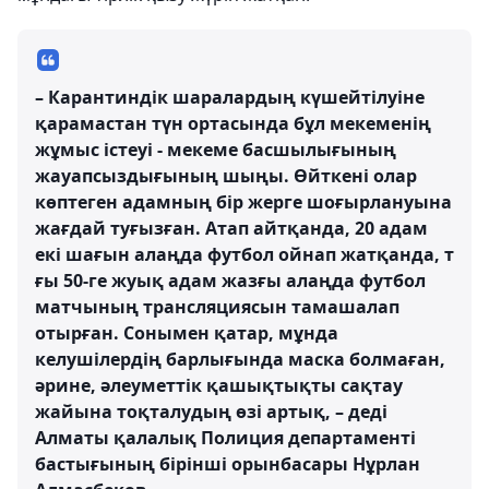
– Карантиндік шаралардың күшейтілуіне
қарамастан түн ортасында бұл мекеменің
жұмыс істеуі - мекеме басшылығының
жауапсыздығының шыңы. Өйткені олар
көптеген адамның бір жерге шоғырлануына
жағдай туғызған. Атап айтқанда, 20 адам
екі шағын алаңда футбол ойнап жатқанда, т
ғы 50-ге жуық адам жазғы алаңда футбол
матчының трансляциясын тамашалап
отырған. Сонымен қатар, мұнда
келушілердің барлығында маска болмаған,
әрине, әлеуметтік қашықтықты сақтау
жайына тоқталудың өзі артық, – деді
Алматы қалалық Полиция департаменті
бастығының бірінші орынбасары Нұрлан