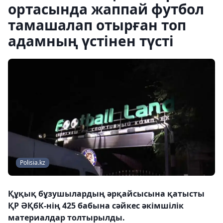
ортасында жаппай футбол
тамашалап отырған топ
адамның үстінен түсті
Polisia.kz
Құқық бұзушылардың әрқайсысына қатысты
ҚР ӘҚбК-нің 425 бабына сәйкес әкімшілік
материалдар толтырылды.