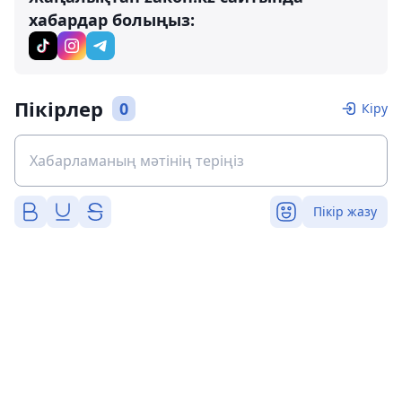
хабардар болыңыз:
Пікірлер
0
Кіру
Пікір жазу