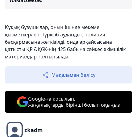
Алмасбеков.
Құқық бұзушылар, оның ішінде мекеме
қызметкерлері Түрксіб аудандық полиция
басқармасына жеткізілді, онда әрқайсысына
қатысты ҚР ӘҚбК-нің 425 бабына сәйкес әкімшілік
материалдар толтырылды.
Мақаламен бөлісу
Google-ға қосылып,
жаңалықтарды бірінші болып оқыңыз
zkadm