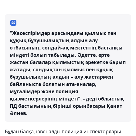
"Жасөспірімдер арасындағы қылмыс пен
құқық бұзушылықтың алдын алу
отбасының, сондай-ақ мектептің бастапқы
міндеті болып табылады. Әдетте, ерте
жастан балалар қылмыстық әрекетке барып
жатады, сондықтан қылмыс пен құқық
бұзушылықтың алдын – алу жастармен
байланыста болатын ата-аналар,
мұғалімдер және полиция
қызметкерлерінің міндеті", - деді облыстық
ПД бастығының бірінші орынбасары Қанат
Әлиев.
Бұдан басқа, ювеналды полиция инспекторлары