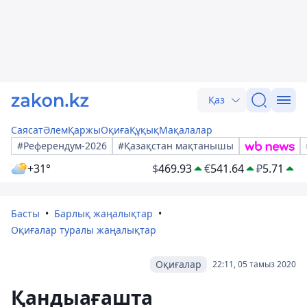
Қаз
Саясат
Әлем
Қаржы
Оқиға
Құқық
Мақалалар
#Референдум-2026
#Қазақстан мақтанышы
+31°
$
469.93
€
541.64
₽
5.71
Басты
Барлық жаңалықтар
Оқиғалар туралы жаңалықтар
Оқиғалар
22:11, 05 тамыз 2020
Қандыағашта