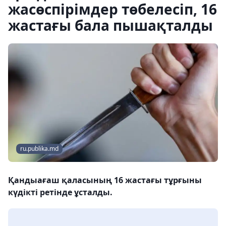
жасөспірімдер төбелесіп, 16
жастағы бала пышақталды
ru.publika.md
Қандыағаш қаласының 16 жастағы тұрғыны
күдікті ретінде ұсталды.