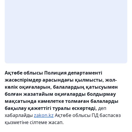
Ақтөбе облысы Полиция департаменті
жасөспірімдер арасындағы қылмысты, жол-
көлік оқиғаларын, балалардың қатысуымен
болған жазатайым оқиғаларды болдырмау
мақсатында кәмелетке толмаған балаларды
бақылау қажеттігі туралы ескертеді,
деп
хабарлайды
zakon.kz
Ақтөбе облысы ПД баспасөз
қызметіне сілтеме жасап.