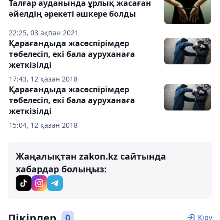
Талғар ауданында ұрлық жасаған
әйелдің әрекеті әшкере болды
22:25, 03 ақпан 2021
Қарағандыда жасөспірімдер
төбелесіп, екі бала ауруханаға
жеткізілді
17:43, 12 қазан 2018
Қарағандыда жасөспірімдер
төбелесіп, екі бала ауруханаға
жеткізілді
15:04, 12 қазан 2018
Жаңалықтан zakon.kz сайтында
хабардар болыңыз:
Пікірлер
0
Кіру