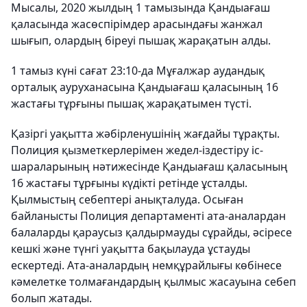
Мысалы, 2020 жылдың 1 тамызында Қандыағаш
қаласында жасөспірімдер арасындағы жанжал
шығып, олардың біреуі пышақ жарақатын алды.
1 тамыз күні сағат 23:10-да Мұғалжар аудандық
орталық ауруханасына Қандыағаш қаласының 16
жастағы тұрғыны пышақ жарақатымен түсті.
Қазіргі уақытта жәбірленушінің жағдайы тұрақты.
Полиция қызметкерлерімен жедел-іздестіру іс-
шараларының нәтижесінде Қандыағаш қаласының
16 жастағы тұрғыны күдікті ретінде ұсталды.
Қылмыстың себептері анықталуда. Осыған
байланысты Полиция департаменті ата-аналардан
балаларды қараусыз қалдырмауды сұрайды, әсіресе
кешкі және түнгі уақытта бақылауда ұстауды
ескертеді. Ата-аналардың немқұрайлығы көбінесе
кәмелетке толмағандардың қылмыс жасауына себеп
болып жатады.