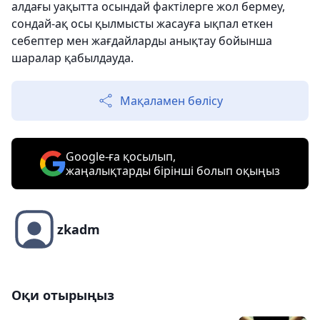
алдағы уақытта осындай фактілерге жол бермеу,
сондай-ақ осы қылмысты жасауға ықпал еткен
себептер мен жағдайларды анықтау бойынша
шаралар қабылдауда.
Мақаламен бөлісу
Google-ға қосылып,
жаңалықтарды бірінші болып оқыңыз
zkadm
Оқи отырыңыз