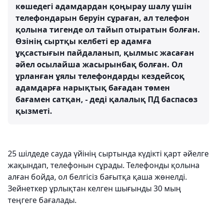
көшедегі адамдардан қоңырау шалу үшін
телефондарын беруін сұраған, ал телефон
қолына тигенде ол тайып отыратын болған.
Өзінің сыртқы келбеті ер адамға
ұқсастығын пайдаланып, қылмыс жасаған
әйел осылайша жасырынбақ болған. Ол
ұрланған ұялы телефондарды кездейсоқ
адамдарға нарықтық бағадан төмен
бағамен сатқан, - деді қалалық ПД баспасөз
қызметі.
25 шілдеде сауда үйінің сыртында күдікті қарт әйелге
жақындап, телефонын сұрады. Телефонды қолына
алған бойда, ол белгісіз бағытқа қаша жөнелді.
Зейнеткер ұрлықтан келген шығынды 30 мың
теңгеге бағалады.