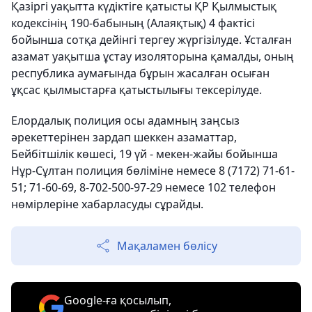
Қазіргі уақытта күдіктіге қатысты ҚР Қылмыстық
кодексінің 190-бабының (Алаяқтық) 4 фактісі
бойынша сотқа дейінгі тергеу жүргізілуде. Ұсталған
азамат уақытша ұстау изоляторына қамалды, оның
республика аумағында бұрын жасалған осыған
ұқсас қылмыстарға қатыстылығы тексерілуде.
Елордалық полиция осы адамның заңсыз
әрекеттерінен зардап шеккен азаматтар,
Бейбітшілік көшесі, 19 үй - мекен-жайы бойынша
Нұр-Сұлтан полиция бөліміне немесе 8 (7172) 71-61-
51; 71-60-69, 8-702-500-97-29 немесе 102 телефон
нөмірлеріне хабарласуды сұрайды.
Мақаламен бөлісу
Google-ға қосылып,