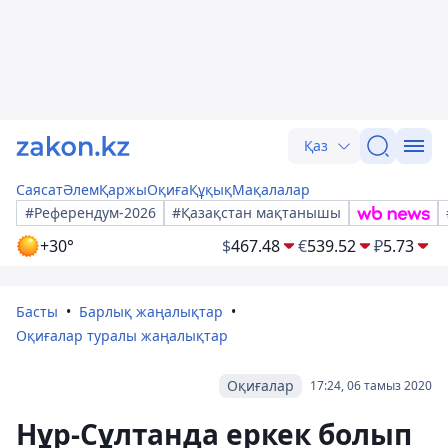
Қаз
Саясат
Әлем
Қаржы
Оқиға
Құқық
Мақалалар
#Референдум-2026
#Қазақстан мақтанышы
+30°
$
467.48
€
539.52
₽
5.73
Басты
Барлық жаңалықтар
Оқиғалар туралы жаңалықтар
Оқиғалар
17:24, 06 тамыз 2020
Нұр-Сұлтанда еркек болып