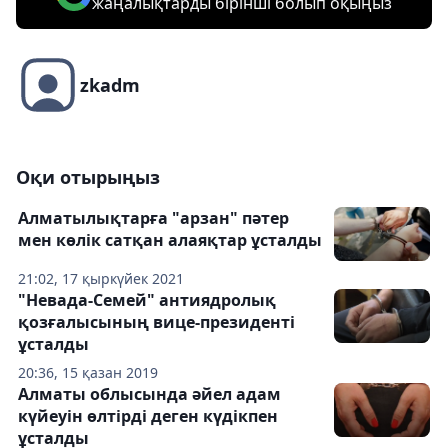
жаңалықтарды бірінші болып оқыңыз
zkadm
Оқи отырыңыз
Алматылықтарға "арзан" пәтер
мен көлік сатқан алаяқтар ұсталды
21:02, 17 қыркүйек 2021
"Невада-Семей" антиядролық
қозғалысының вице-президенті
ұсталды
20:36, 15 қазан 2019
Алматы облысында әйел адам
күйеуін өлтірді деген күдікпен
ұсталды