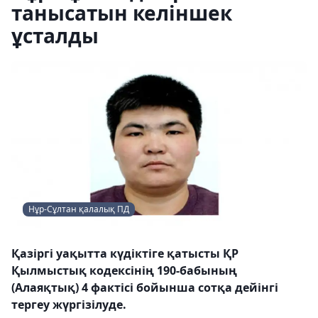
танысатын келіншек
ұсталды
Нұр-Сұлтан қалалық ПД
Қазіргі уақытта күдіктіге қатысты ҚР
Қылмыстық кодексінің 190-бабының
(Алаяқтық) 4 фактісі бойынша сотқа дейінгі
тергеу жүргізілуде.