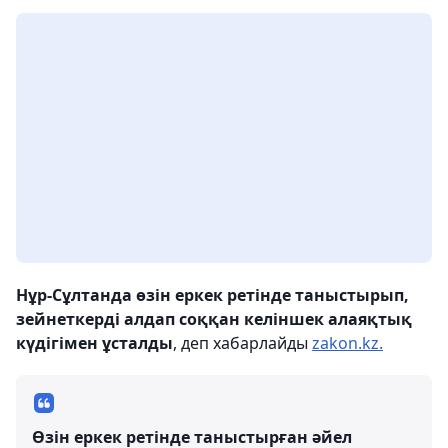
Нұр-Сұлтанда өзін еркек ретінде таныстырып,
зейнеткерді алдап соққан келіншек алаяқтық
күдігімен ұсталды
, деп хабарлайды
zakon.kz.
Өзін еркек ретінде таныстырған әйел