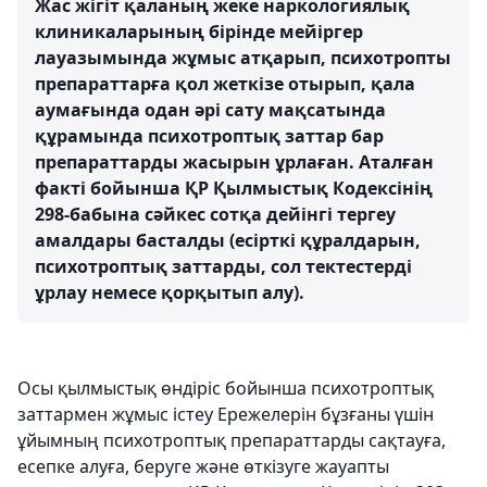
Жас жігіт қаланың жеке наркологиялық
клиникаларының бірінде мейіргер
лауазымында жұмыс атқарып, психотропты
препараттарға қол жеткізе отырып, қала
аумағында одан әрі сату мақсатында
құрамында психотроптық заттар бар
препараттарды жасырын ұрлаған. Аталған
факті бойынша ҚР Қылмыстық Кодексінің
298-бабына сәйкес сотқа дейінгі тергеу
амалдары басталды (есірткі құралдарын,
психотроптық заттарды, сол тектестерді
ұрлау немесе қорқытып алу).
Осы қылмыстық өндіріс бойынша психотроптық
заттармен жұмыс істеу Ережелерін бұзғаны үшін
ұйымның психотроптық препараттарды сақтауға,
есепке алуға, беруге және өткізуге жауапты