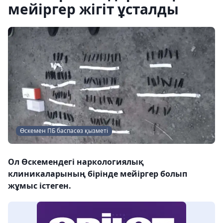
мейіргер жігіт ұсталды
Өскемен ПБ баспасөз қызметі
Ол Өскемендегі наркологиялық
клиникаларының бірінде мейіргер болып
жұмыс істеген.