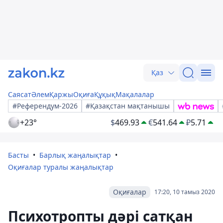
Қаз
Саясат
Әлем
Қаржы
Оқиға
Құқық
Мақалалар
#Референдум-2026
#Қазақстан мақтанышы
+23°
$
469.93
€
541.64
₽
5.71
Басты
Барлық жаңалықтар
Оқиғалар туралы жаңалықтар
Оқиғалар
17:20, 10 тамыз 2020
Психотропты дәрі сатқан