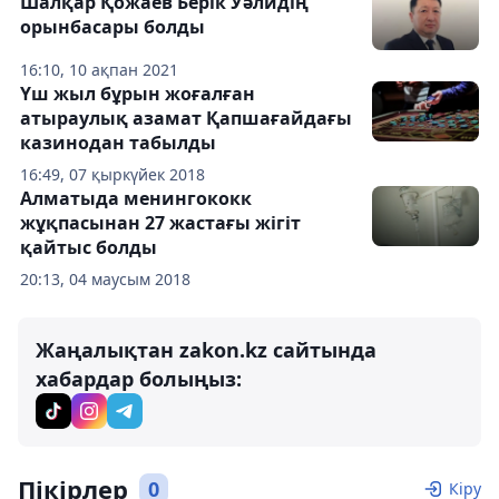
Шалқар Қожаев Берік Уәлидің
орынбасары болды
16:10, 10 ақпан 2021
Үш жыл бұрын жоғалған
атыраулық азамат Қапшағайдағы
казинодан табылды
16:49, 07 қыркүйек 2018
Алматыда менингококк
жұқпасынан 27 жастағы жігіт
қайтыс болды
20:13, 04 маусым 2018
Жаңалықтан zakon.kz сайтында
хабардар болыңыз:
Пікірлер
0
Кіру