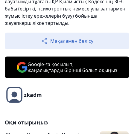
лауазымды тұлғасы ҚР Қылмыстық Кодексінің 303-
бабы (есірткі, психотроптық немесе улы заттармен
жұмыс істеу ережелерін бұзу) бойынша
жауапкершілікке тартылды.
Мақаламен бөлісу
Google-ға қосылып,
жаңалықтарды бірінші болып оқыңыз
zkadm
Оқи отырыңыз