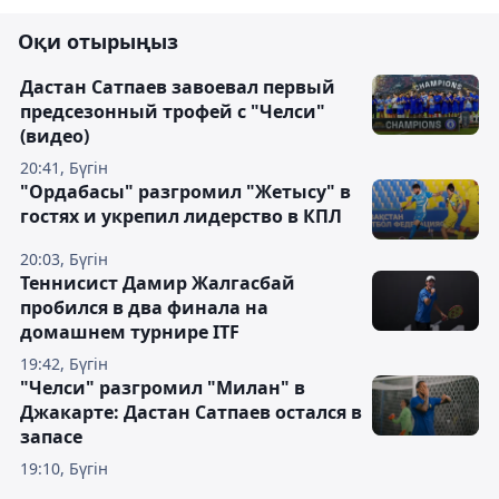
Оқи отырыңыз
Дастан Сатпаев завоевал первый
предсезонный трофей с "Челси"
(видео)
20:41, Бүгін
"Ордабасы" разгромил "Жетысу" в
гостях и укрепил лидерство в КПЛ
20:03, Бүгін
Теннисист Дамир Жалгасбай
пробился в два финала на
домашнем турнире ITF
19:42, Бүгін
"Челси" разгромил "Милан" в
Джакарте: Дастан Сатпаев остался в
запасе
19:10, Бүгін