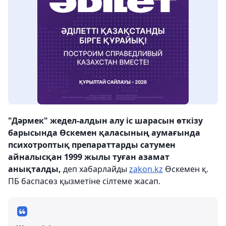
"Дәрмек" жедел-алдын алу іс шарасын өткізу
барысында Өскемен қаласының аумағында
психотроптық препараттарды сатумен
айналысқан 1999 жылы туған азамат
анықталды,
деп хабарлайды
zakon.kz
Өскемен қ.
ПБ баспасөз қызметіне сілтеме жасап.