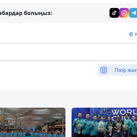
абардар болыңыз:
Пікір жаз