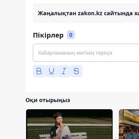
Жаңалықтан zakon.kz сайтында х
Пікірлер
0
Оқи отырыңыз