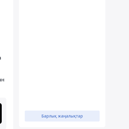
а
ан
Барлық жаңалықтар