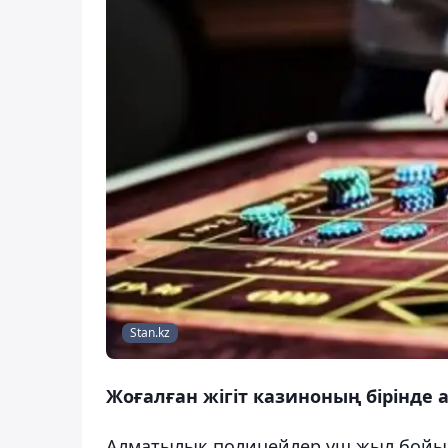
Stan.kz
Жоғалған жігіт казиноның бірінде 
Алматылық полицейлер үш жыл бойы із