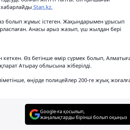
 хабарлайды
Stan.kz.
паз болып жұмыс істеген. Жақындарымен ұрысып
абарласпаған. Анасы арыз жазып, үш жылдан бері
н кеткен. Өз бетінше өмір сүрмек болып, Алматығ
ақпарат Атырау облысына жіберілді.
ліметінше, өңірде полицейлер 200-ге жуық жоғалғ
Google-ға қосылып,
жаңалықтарды бірінші болып оқыңыз