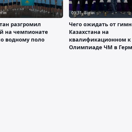
үгін
09:31, Бүгін
тан разгромил
Чего ожидать от гимн
ай на чемпионате
Казахстана на
о водному поло
квалификационном к
Олимпиаде ЧМ в Гер