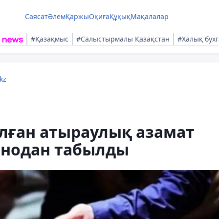
Саясат
Әлем
Қаржы
Оқиға
Құқық
Мақалалар
#Қазақмыс
#Салыстырмалы Қазақстан
#Халық бухг
kz
лған атыраулық азамат
инодан табылды