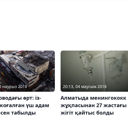
30 наурыз 2018
20:13, 04 маусым 2018
водағы өрт: із-
Алматыда менингококк
 жоғалған үш адам
жұқпасынан 27 жастағы
есен табылды
жігіт қайтыс болды