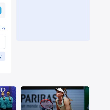
Кіру
у