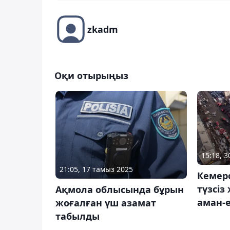
zkadm
Оқи отырыңыз
15:18, 
21:05, 17 тамыз 2025
Кемеро
түзсіз
Ақмола облысында бұрын
аман-
жоғалған үш азамат
табылды