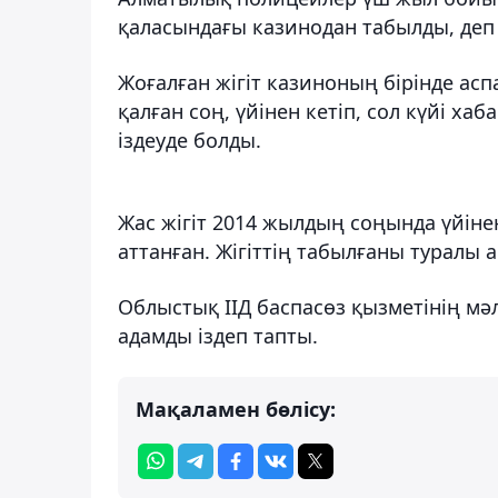
қаласындағы казинодан табылды, деп
Жоғалған жігіт казиноның бірінде ас
қалған соң, үйінен кетіп, сол күйі х
іздеуде болды.
Жас жігіт 2014 жылдың соңында үйіне
аттанған. Жігіттің табылғаны туралы 
Облыстық ІІД баспасөз қызметінің мә
адамды іздеп тапты.
Мақаламен бөлісу: