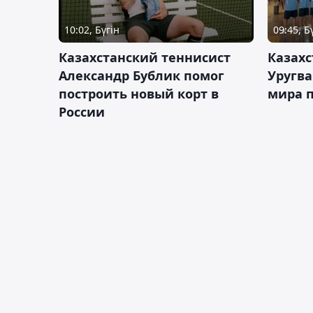
10:02, Бүгін
09:45, Б
Казахстанский теннисист
Казахс
Александр Бублик помог
Уругв
построить новый корт в
мира п
России