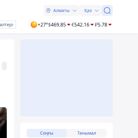
Алматы
Қаз
+27°
$
469.85
€
542.16
₽
5.78
алтері
Соңғы
Танымал