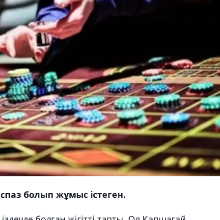
аспаз болып жұмыс істеген.
деуде болған жігітті тапты. Ол Қапшағай