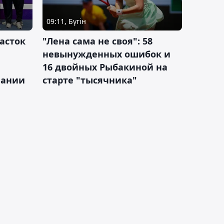
09:11, Бүгін
асток
"Лена сама не своя": 58
невынужденных ошибок и
16 двойных Рыбакиной на
мании
старте "тысячника"