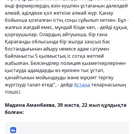
енді фермерлердің өзін күшпен ұстағанын дәлелдей
алмай, әділдікке қол жеткізе алмай жүр. Қанау
бойынша қозғалған істің соңы сұйылып кеткен. Бұл -
жалғыз жағдай емес, мұндай бізде көп, - дейді құқық
қорғаушылар. Олардың айтуынша, бір ғана
Қарағанды ​​облысында бір жылда заңсыз бас
бостандығынан айыру немесе адам сатумен
байланысты 5 қылмыстық іс сотқа жетпей
жабылған. Белсенділер полиция қызметкерлерінен
қыстауда адамдарды өз еркінен тыс ұстап,
қанайтынын мойындауды және мұқият тергеу
жүргізуді талап етеді", - дейді
Астана
теларнасының
тілшісі.
Мәдина Аманбаева, 39 жаста, 22 жыл құлдықта
болған: