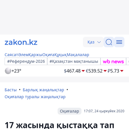
Қаз
Саясат
Әлем
Қаржы
Оқиға
Құқық
Мақалалар
#Референдум-2026
#Қазақстан мақтанышы
+23°
$
467.48
€
539.52
₽
5.73
Басты
Барлық жаңалықтар
Оқиғалар туралы жаңалықтар
Оқиғалар
17:07, 24 қыркүйек 2020
17 жасында қыстаққа тап