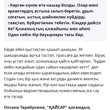
- Көрген күнім өте нашар болды. Олар мені
еркектердің астына салып беретін, ұрып-
соғатын, ыстық шәйнекпен күйдірді,
таяқтап, бүйрегімнен тебетін. Кімдер дейсіз
бе? Қожалықтың қожайыны мен әйелі.
Одан кейін бір бауырлары тағы бар.
Бірде әйел қыстақтан қашып шыққан, 30
шақырымды артқа тастап, трассаға да жеткен. Бірақ
оны ұстап алып, қожалыққа қайта қайтарған. "Бұдан
кейін жағдайым одан сайын нашарлап кетті" деп
еске алады өткенін қарағандылық әйел кемсендеп.
Содан соң бір қыз және екі ұлды дүниеге әкелген.
Ақыры бағы жанып, бір күні қыстаққа адам саудасы
бойынша ведомствоаралық комиссияның өзі сау
ете түседі.
Оксана Тарабукина, "ҚАЙСАР" қоғамдық