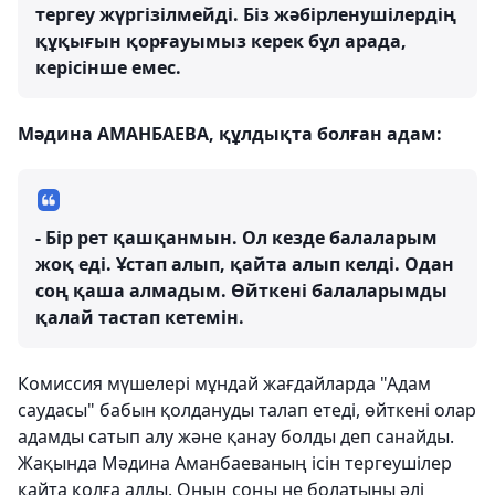
тергеу жүргізілмейді. Біз жәбірленушілердің
құқығын қорғауымыз керек бұл арада,
керісінше емес.
Мәдина АМАНБАЕВА, құлдықта болған адам:
- Бір рет қашқанмын. Ол кезде балаларым
жоқ еді. Ұстап алып, қайта алып келді. Одан
соң қаша алмадым. Өйткені балаларымды
қалай тастап кетемін.
Комиссия мүшелері мұндай жағдайларда "Адам
саудасы" бабын қолдануды талап етеді, өйткені олар
адамды сатып алу және қанау болды деп санайды.
Жақында Мәдина Аманбаеваның ісін тергеушілер
қайта қолға алды. Оның соңы не болатыны әлі