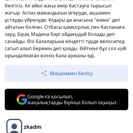
белгісіз. Ал әйел жаңа өмір бастауға тырысып
жатыр. Аспаз мамандығын игеруде, ақшамен
ұстауды үйренуде. Ұлдары да анасына "мама" деп
айтатын болған. Отбасы қамқорлық пен баспанаға
зәру, бірақ Мадина бәрі ойдағыдай болады деп
санайды. Өзі балаларына міндетті түрде велосипед
сатып алып беремін деп қояды. Өйткені бұл сол күйі
орындалмаған өзінің бала арманы еді.
Мақаламен бөлісу
Google-ға қосылып,
жаңалықтарды бірінші болып оқыңыз
zkadm