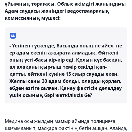
ұйымның төрағасы, Облыс әкімдігі жанындағы
Адам саудасы жөніндегі ведоствааралық
комиссияның мүшесі:
- Үстінен түскенде, басында оның не әйел, не
ер адам екенін ажырата алмадық. Өйткені
оның үсті-басы кір-кір еді. Қолын күс басқан,
ал алақаны қырғыш темір секілді қап-
қатты, өйткені күніне 15 сиыр сауады екен.
Жалпы саны 30 адам болды, оларды қорлап,
әбден езгіге салған. Қанау фактісін дәлелдеу
үшін осының бәрі жеткіліксіз бе?
Мәдина осы жылдың мамыр айында полицияға
шағымданып, масқара фактінің бетін ашқан. Алайда,