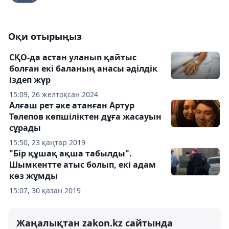
Оқи отырыңыз
СҚО-да астан уланып қайтыс
болған екі баланың анасы әділдік
іздеп жүр
15:09, 26 желтоқсан 2024
Алғаш рет әке атанған Артур
Төлепов көпшіліктен дұға жасауын
сұрады
15:50, 23 қаңтар 2019
"Бір құшақ ақша табылды".
Шымкентте атыс болып, екі адам
көз жұмды
15:07, 30 қазан 2019
Жаңалықтан zakon.kz сайтында