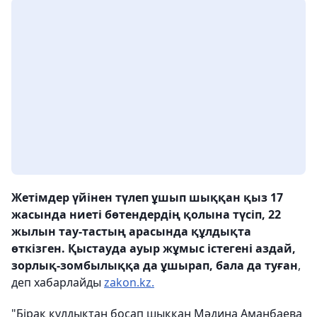
Жетімдер үйінен түлеп ұшып шыққан қыз 17
жасында ниеті бөтендердің қолына түсіп, 22
жылын тау-тастың арасында құлдықта
өткізген. Қыстауда ауыр жұмыс істегені аздай,
зорлық-зомбылыққа да ұшырап, бала да туған
,
деп хабарлайды
zakon.kz.
"Бірақ құлдықтан босап шыққан Мәдина Аманбаева