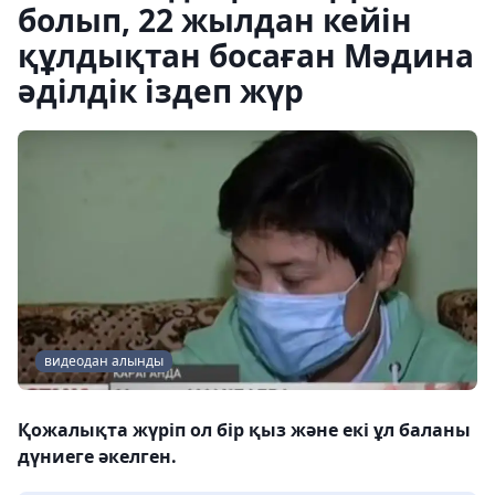
болып, 22 жылдан кейін
құлдықтан босаған Мәдина
әділдік іздеп жүр
видеодан алынды
Қожалықта жүріп ол бір қыз және екі ұл баланы
дүниеге әкелген.