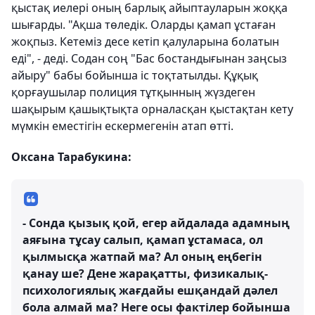
қыстақ иелері оның барлық айыптауларын жоққа
шығарды. "Ақша төледік. Оларды қамап ұстаған
жоқпыз. Кетеміз десе кетіп қалуларына болатын
еді", - деді. Содан соң "Бас бостандығынан заңсыз
айыру" бабы бойынша іс тоқтатылды. Құқық
қорғаушылар полиция тұтқынның жүздеген
шақырым қашықтықта орналасқан қыстақтан кету
мүмкін еместігін ескермегенін атап өтті.
Оксана Тарабукина:
- Сонда қызық қой, егер айдалада адамның
аяғына тұсау салып, қамап ұстамаса, ол
қылмысқа жатпай ма? Ал оның еңбегін
қанау ше? Дене жарақатты, физикалық-
психологиялық жағдайы ешқандай дәлел
бола алмай ма? Неге осы фактілер бойынша