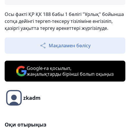
Осы факті ҚР ҚК 188 бабы 1 бөлігі "Ұрлық" бойынша
сотқа дейінгі тергеп-тексеру тізіліміне енгізіліп,
қазіргі уақытта тергеу әрекеттері жүргізілуде.
Мақаламен бөлісу
Google-ға қосылып,
жаңалықтарды бірінші болып оқыңыз
zkadm
Оқи отырыңыз