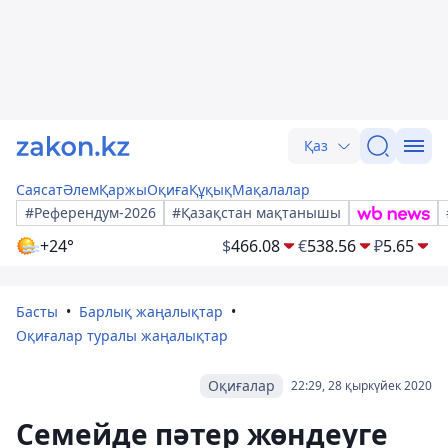
Қаз
Саясат
Әлем
Қаржы
Оқиға
Құқық
Мақалалар
#Референдум-2026
#Қазақстан мақтанышы
+24°
$
466.08
€
538.56
₽
5.65
Басты
Барлық жаңалықтар
Оқиғалар туралы жаңалықтар
Оқиғалар
22:29, 28 қыркүйек 2020
Семейде пәтер жөндеуге