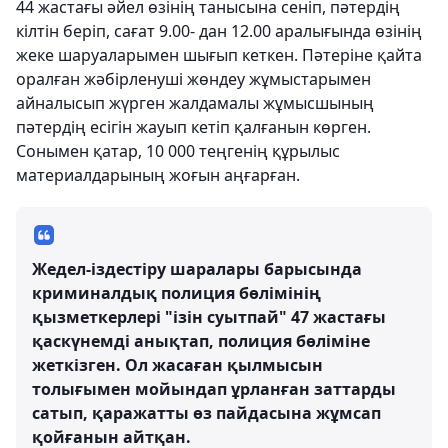
44 жастағы әйел өзінің танысына сеніп, пәтердің
кілтін беріп, сағат 9.00- дан 12.00 аралығында өзінің
жеке шаруаларымен шығып кеткен. Пәтеріне қайта
оралған жәбірленуші жөндеу жұмыстарымен
айналысып жүрген жалдамалы жұмысшының
пәтердің есігін жауып кетіп қалғанын көрген.
Сонымен қатар, 10 000 теңгенің құрылыс
материалдарының жоғын аңғарған.
Жедел-іздестіру шаралары барысында
криминалдық полиция бөлімінің
қызметкерлері "ізін суытпай" 47 жастағы
қаскүнемді анықтап, полиция бөліміне
жеткізген. Ол жасаған қылмысын
толығымен мойындап ұрланған заттарды
сатып, қаражатты өз пайдасына жұмсап
қойғанын айтқан.