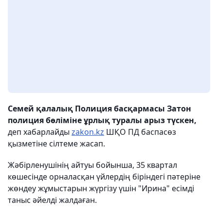
Семей қалалық Полиция басқармасы Затон
полиция бөліміне ұрлық туралы арыз түскен,
деп хабарлайды
zakon.kz
ШҚО ПД баспасөз
қызметіне сілтеме жасап.
Жәбірленушінің айтуы бойынша, 35 квартал
көшесінде орналасқан үйлердің біріндегі пәтеріне
жөндеу жұмыстарын жүргізу үшін "Ирина" есімді
таныс әйелді жалдаған.