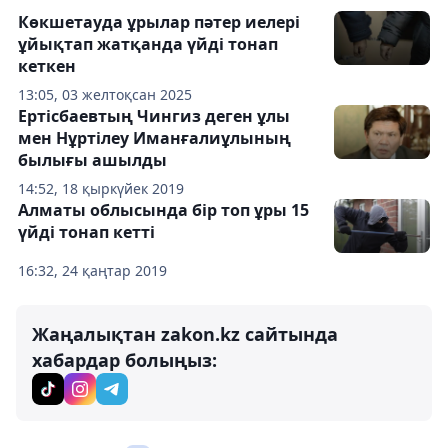
Көкшетауда ұрылар пәтер иелері
ұйықтап жатқанда үйді тонап
кеткен
13:05, 03 желтоқсан 2025
Ертісбаевтың Чингиз деген ұлы
мен Нұртілеу Иманғалиұлының
былығы ашылды
14:52, 18 қыркүйек 2019
Алматы облысында бір топ ұры 15
үйді тонап кетті
16:32, 24 қаңтар 2019
Жаңалықтан zakon.kz сайтында
хабардар болыңыз: