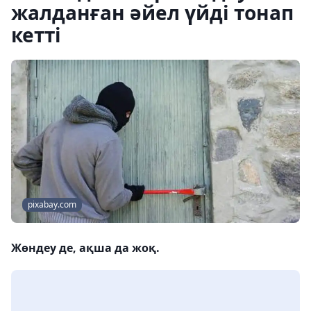
жалданған әйел үйді тонап
кетті
pixabay.com
Жөндеу де, ақша да жоқ.