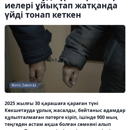
иелері ұйықтап жатқанда
үйді тонап кеткен
Фото: Zakon.kz
2025 жылғы 30 қарашаға қараған түні
Көкшетауда ұрлық жасалды, бейтаныс адамдар
құлыпталмаған пәтерге кіріп, ішінде 900 мың
теңгеден астам ақша болған сөмкені алып