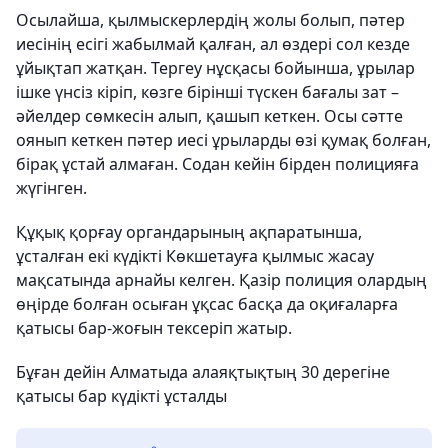
Осылайша, қылмыскерлердің жолы болып, пәтер
иесінің есігі жабылмай қалған, ал өздері сол кезде
ұйықтап жатқан. Тергеу нұсқасы бойынша, ұрылар
ішке үнсіз кіріп, көзге бірінші түскен бағалы зат –
әйелдер сөмкесін алып, қашып кеткен. Осы сәтте
оянып кеткен пәтер иесі ұрыларды өзі қумақ болған,
бірақ ұстай алмаған. Содан кейін бірден полицияға
жүгінген.
Құқық қорғау органдарының ақпаратынша,
ұсталған екі күдікті Көкшетауға қылмыс жасау
мақсатында арнайы келген. Қазір полиция олардың
өңірде болған осыған ұқсас басқа да оқиғаларға
қатысы бар-жоғын тексеріп жатыр.
Бұған дейін Алматыда алаяқтықтың 30 дерегіне
қатысы бар күдікті ұсталды