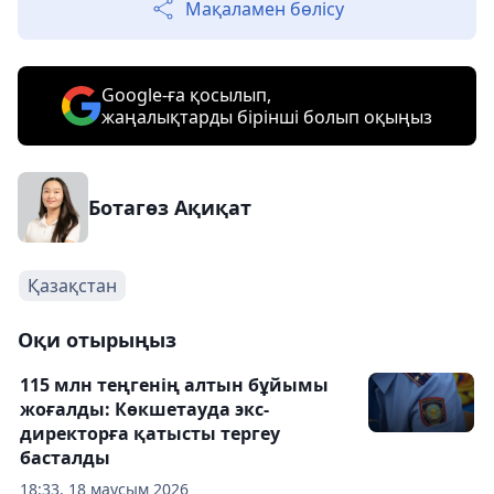
Мақаламен бөлісу
Google-ға қосылып,
жаңалықтарды бірінші болып оқыңыз
Ботагөз Ақиқат
Қазақстан
Оқи отырыңыз
115 млн теңгенің алтын бұйымы
жоғалды: Көкшетауда экс-
директорға қатысты тергеу
басталды
18:33, 18 маусым 2026