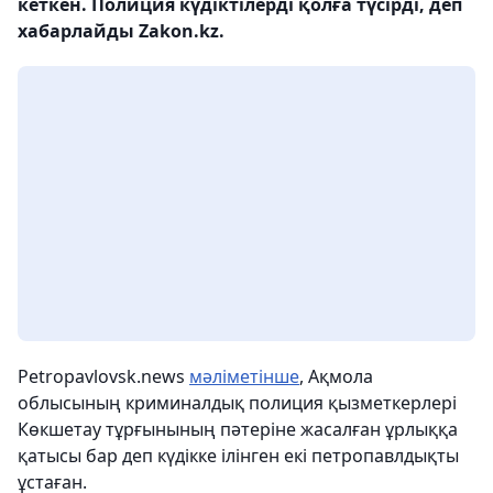
кеткен. Полиция күдіктілерді қолға түсірді, деп
хабарлайды Zakon.kz.
Petropavlovsk.news
мәліметінше
, Ақмола
облысының криминалдық полиция қызметкерлері
Көкшетау тұрғынының пәтеріне жасалған ұрлыққа
қатысы бар деп күдікке ілінген екі петропавлдықты
ұстаған.