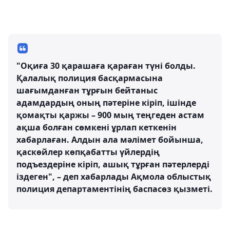
"Оқиға 30 қарашаға қараған түні болды.
Қалалық полиция басқармасына
шағымданған тұрғын бейтаныс
адамдардың оның пәтеріне кіріп, ішінде
қомақты қаржы – 900 мың теңгеден астам
ақша болған сөмкені ұрлап кеткенін
хабарлаған. Алдын ала мәлімет бойынша,
қаскөйлер көпқабатты үйлердің
подъездеріне кіріп, ашық тұрған пәтерлерді
іздеген", – деп хабарлады Ақмола облыстық
полиция департаментінің баспасөз қызметі.