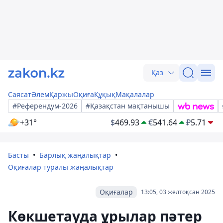
Қаз
Саясат
Әлем
Қаржы
Оқиға
Құқық
Мақалалар
#Референдум-2026
#Қазақстан мақтанышы
+31°
$
469.93
€
541.64
₽
5.71
Басты
Барлық жаңалықтар
Оқиғалар туралы жаңалықтар
Оқиғалар
13:05, 03 желтоқсан 2025
Көкшетауда ұрылар пәтер