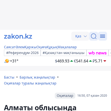
Қаз
Саясат
Әлем
Қаржы
Оқиға
Құқық
Мақалалар
#Референдум-2026
#Қазақстан мақтанышы
+31°
$
469.93
€
541.64
₽
5.71
Басты
Барлық жаңалықтар
Оқиғалар туралы жаңалықтар
Оқиғалар
16:50, 07 қазан 2020
Алматы облысында