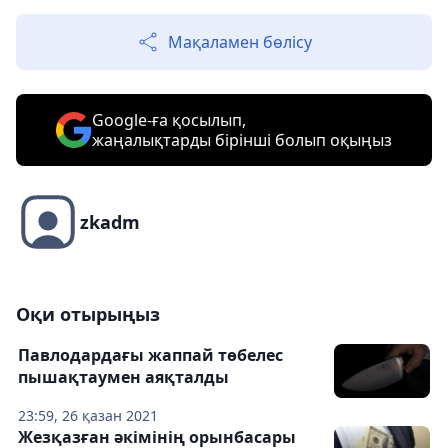
Мақаламен бөлісу
Google-ға қосылып,
жаңалықтарды бірінші болып оқыңыз
zkadm
Оқи отырыңыз
Павлодардағы жаппай төбелес
пышақтаумен аяқталды
23:59, 26 қазан 2021
Жезқазған әкiмiнiң орынбасары