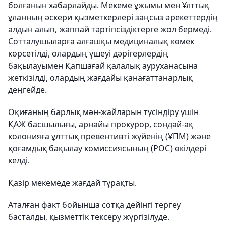
болғанын хабарлайды. Мекеме ұжымы мен Ұлттық
ұланның әскери қызметкерлері заңсыз әрекеттердің
алдын алып, жаппай тәртіпсіздіктерге жол бермеді.
Сотталушыларға алғашқы медициналық көмек
көрсетілді, олардың үшеуі дәрігерлердің
бақылауымен Қапшағай қалалық ауруханасына
жеткізілді, олардың жағдайы қанағаттанарлық
деңгейде.
Оқиғаның барлық мән-жайларын түсіндіру үшін
ҚАЖ басшылығы, арнайы прокурор, сондай-ақ
колонияға ұлттық превентивті жүйенің (ҰПМ) және
қоғамдық бақылау комиссиясының (POC) өкілдері
келді.
Қазір мекемеде жағдай тұрақты.
Аталған факт бойынша сотқа дейінгі тергеу
басталды, қызметтік тексеру жүргізілуде.