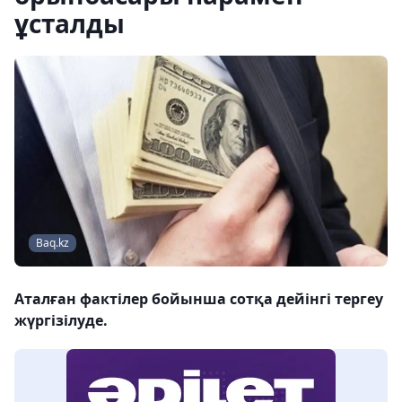
ұсталды
Baq.kz
Аталған фактілер бойынша сотқа дейінгі тергеу
жүргізілуде.