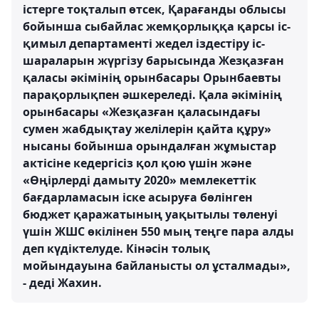
істерге тоқталып өтсек, Қарағанды облысы
бойынша сыбайлас жемқорлыққа қарсы іс-
қимыл департаменті жедел іздестіру іс-
шараларын жүргізу барысында Жезқазған
қаласы әкімінің орынбасары Орынбаевты
парақорлықпен әшкереледі. Қала әкімінің
орынбасары «Жезқазған қаласындағы
сумен жабдықтау желілерін қайта құру»
нысаны бойынша орындалған жұмыстар
актісіне кедергісіз қол қою үшін және
«Өңірлерді дамыту 2020» мемлекеттік
бағдарламасын іске асыруға бөлінген
бюджет қаражатының уақытылы төленуі
үшін ЖШС өкілінен 550 мың теңге пара алды
деп күдіктелуде. Кінәсін толық
мойындауына байланысты ол ұсталмады»,
- дедi Жахин.