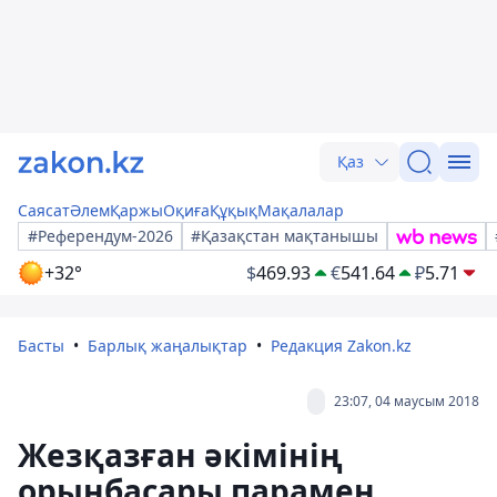
Қаз
Саясат
Әлем
Қаржы
Оқиға
Құқық
Мақалалар
#Референдум-2026
#Қазақстан мақтанышы
+32°
$
469.93
€
541.64
₽
5.71
Басты
Барлық жаңалықтар
Редакция Zakon.kz
23:07, 04 маусым 2018
Жезқазған әкiмiнiң
орынбасары парамен