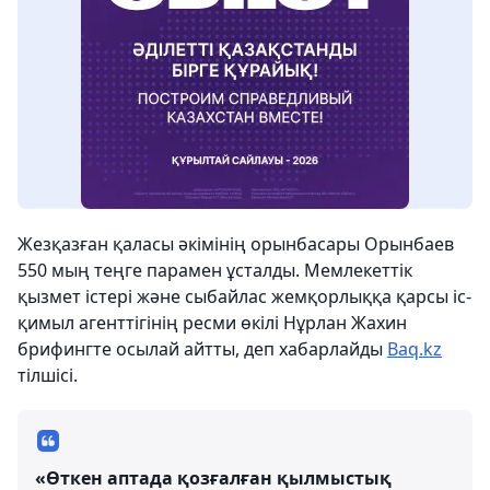
Жезқазған қаласы әкімінің орынбасары Орынбаев
550 мың теңге парамен ұсталды. Мемлекеттік
қызмет істері және сыбайлас жемқорлыққа қарсы іс-
қимыл агенттігінің ресми өкiлi Нұрлан Жахин
брифингте осылай айтты, деп хабарлайды
Baq.kz
тiлшiсi.
«Өткен аптада қозғалған қылмыстық