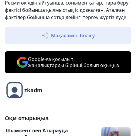
Ресми өкiлдiң айтуынша, сонымен қатар, пара беру
фактісі бойынша қылмыстық іс қозғалған. Аталған
фактілер бойынша сотқа дейінгі тергеу жүргізілуде.
Мақаламен бөлісу
Google-ға қосылып,
жаңалықтарды бірінші болып оқыңыз
zkadm
Оқи отырыңыз
Шымкент пен Атырауда