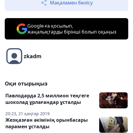
Мақаламен бөлісу
Google-ға қосылып,
жаңалықтарды бірінші болып оқыңыз
zkadm
Оқи отырыңыз
Павлодарда 2,5 миллион теңгеге
шоколад ұрлағандар ұсталды
20:23, 21 қаңтар 2019
Жезқазған әкiмiнiң орынбасары
парамен ұсталды