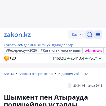
Қаз
Саясат
Әлем
Қаржы
Оқиға
Құқық
Мақалалар
#Референдум-2026
#Қазақстан мақтанышы
+20°
$
469.93
€
541.64
₽
5.71
Басты
Барлық жаңалықтар
Редакция Zakon.kz
20:34, 03 тамыз 2018
Шымкент пен Атырауда
полицейлер ұсталды