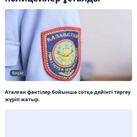
Baq.kz
Аталған фактілер бойынша сотқа дейінгі тергеу
жүріп жатыр.