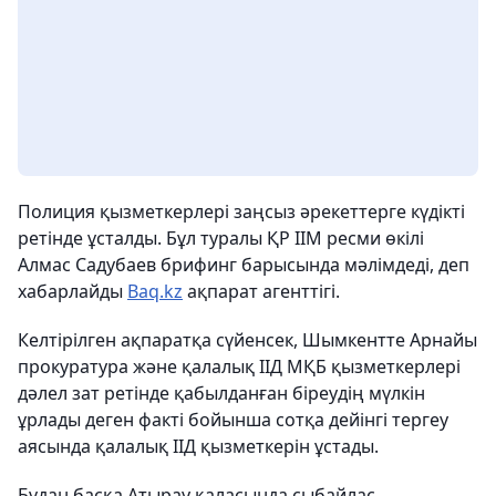
Полиция қызметкерлері заңсыз әрекеттерге күдікті
ретінде ұсталды. Бұл туралы ҚР ІІМ ресми өкілі
Алмас Садубаев брифинг барысында мәлімдеді, деп
хабарлайды
Вaq.kz
ақпарат агенттігі.
Келтірілген ақпаратқа сүйенсек, Шымкентте Арнайы
прокуратура және қалалық ІІД МҚБ қызметкерлері
дәлел зат ретінде қабылданған біреудің мүлкін
ұрлады деген факті бойынша сотқа дейінгі тергеу
аясында қалалық ІІД қызметкерін ұстады.
Бұдан басқа Атырау қаласында сыбайлас