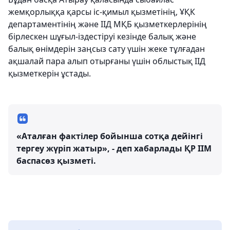
жемқорлыққа қарсы іс-қимыл қызметінің, ҰҚК
департаментінің және ІІД МҚБ қызметкерлерінің
бірлескен шұғыл-іздестіруі кезінде балық және
балық өнімдерін заңсыз сату үшін жеке тұлғадан
ақшалай пара алып отырғаны үшін облыстық ІІД
қызметкерін ұстады.
«Аталған фактілер бойынша сотқа дейінгі
тергеу жүріп жатыр», - деп хабарлады ҚР ІІМ
баспасөз қызметі.