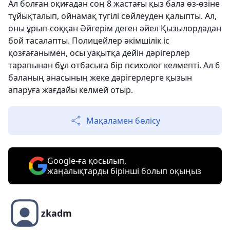
Ал болған оқиғадан соң 8 жастағы қыз бала өз-өзіне
тұйықталып, ойнамақ түгілі сөйлеуден қалыпты. Ал,
оны ұрып-соққан Әйгерім деген әйел Қызылордадан
бой тасалапты. Полицейлер әкімшілік іс
қозғағанымен, осы уақытқа дейін дәрігерлер
тарапынан бұл отбасыға бір психолог келмепті. Ал 6
баланың анасының жеке дәрігерлерге қызын
апаруға жағдайы келмей отыр.
Мақаламен бөлісу
Google-ға қосылып,
жаңалықтарды бірінші болып оқыңыз
zkadm