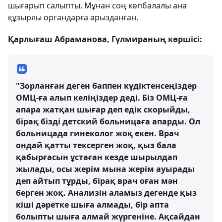
шығарып салыпты. Мұнан соң көпбалалы ана
құзырлы органдарға арызданған.
Қарлығаш Абраманова, Гүлмираның көршісі:
"Зорланған деген баппен күдіктенсеңіздер
ОМЦ-ға алып келіңіздер деді. Біз ОМЦ-ға
апара жатқан шығар деп едік скорыйды,
бірақ бізді детский больницаға апарды. Ол
больницада гинеколог жоқ екен. Врач
ондай қатты тексерген жоқ, қыз бала
қабырғасын ұстаған кезде шырылдап
жылады, осы жерім мына жерім ауырады
деп айтып тұрды, бірақ врач оған мән
берген жоқ. Анализін аламыз дегенде қыз
кіші дәретке шыға алмады, бір апта
болыпты шыға алмай жүргеніне. Ақсайдан