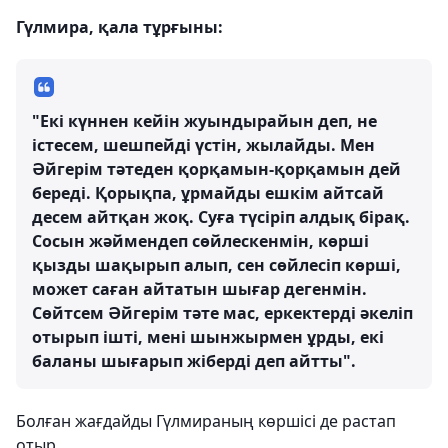
Гүлмира, қала тұрғыны:
"Екі күннен кейін жуындырайын деп, не
істесем, шешпейді үстін, жылайды. Мен
Әйгерім тәтеден қорқамын-қорқамын дей
береді. Қорықпа, ұрмайды ешкім айтсай
десем айтқан жоқ. Суға түсіріп алдық бірақ.
Сосын жәймендеп сөйлескенмін, көрші
қызды шақырып алып, сен сөйлесіп көрші,
может саған айтатын шығар дегенмін.
Сөйтсем Әйгерім тәте мас, еркектерді әкеліп
отырып ішті, мені шынжырмен ұрды, екі
баланы шығарып жіберді деп айтты".
Болған жағдайды Гүлмираның көршісі де растап
отыр.