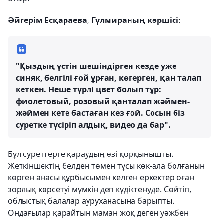
Әйгерім Есқараева, Гүлмираның көршісі:
"Қыздың үстін шешіндірген кезде уже
синяк, белгілі ғой ұрған, көгерген, қан талап
кеткен. Неше түрлі цвет болып тұр:
фиолетовый, розовый қанталап жәймен-
жәймен кете бастаған кез ғой. Сосын біз
суретке түсіріп алдық, видео да бар".
Бұл суреттерге қараудың өзі қорқынышты.
Жеткіншектің белден төмен тұсы көк-ала болғанын
көрген анасы құрбысымен келген еркектер оған
зорлық көрсетуі мүмкін деп күдіктенуде. Сөйтіп,
облыстық балалар ауруханасына барыпты.
Ондағылар қарайтын маман жоқ деген уәжбен