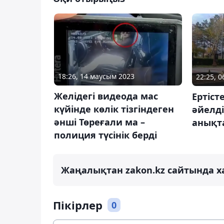
18:26, 14 маусым 2023
22:25, 
Желідегі видеода мас
Ертіст
күйінде көлік тізгіндеген
әйелді
әнші Төреғали ма –
анықт
полиция түсінік берді
Жаңалықтан zakon.kz сайтында х
Пікірлер
0