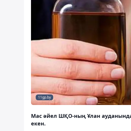
11gp.by
Мас әйел ШҚО-ның Ұлан ауданында 
екен.