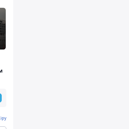
м
Кіру