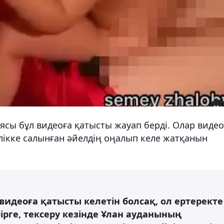
ы бұл видеоға қатысты жауап берді. Олар видео
кілікке салынған әйелдің оңалып келе жатқанын
видеоға қатысты келетін болсақ, ол ертеректе
ірге, тексеру кезінде Ұлан ауданының