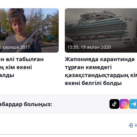
06 қараша 2017
15:35, 19 ақпан 2020
ен өлі табылған
Жапонияда карантинде
ң кім екені
тұрған кемедегі
алды
қазақстандықтардың кі
екені белгілі болды
абардар болыңыз: