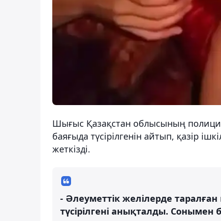
Шығыс Қазақстан облысының полицияс
баяғыда түсірілгенін айтып, қазір іш
жеткізді.
- Әлеуметтік желілерде таралған 
түсірілгені анықталды. Сонымен б