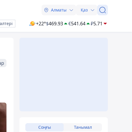
Алматы
Қаз
+22°
$
469.93
€
541.64
₽
5.71
алтері
ар
Соңғы
Танымал