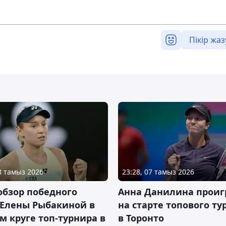
Пікір жаз
08 тамыз 2026
23:28, 07 тамыз 2026
обзор победного
Анна Данилина проиг
 Елены Рыбакиной в
на старте топового ту
м круге топ-турнира в
в Торонто