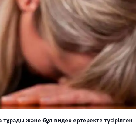
тұрады және бұл видео ертеректе түсірілген