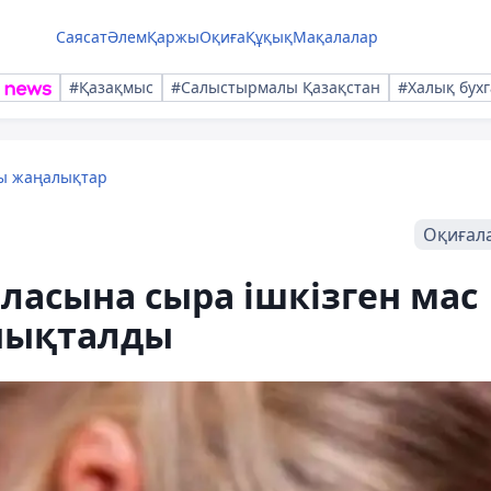
Саясат
Әлем
Қаржы
Оқиға
Құқық
Мақалалар
#Қазақмыс
#Салыстырмалы Қазақстан
#Халық бухг
лы жаңалықтар
Оқиғал
аласына сыра ішкізген мас
анықталды