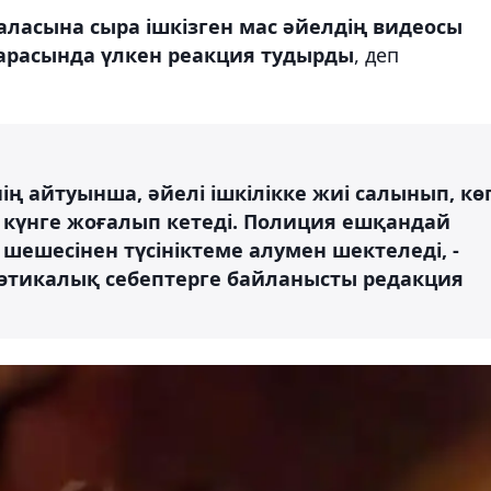
аласына сыра ішкізген мас әйелдің
видеосы
 арасында үлкен реакция тудырды
, деп
ің айтуынша, әйелі ішкілікке жиі салынып, кө
ше күнге жоғалып кетеді. Полиция ешқандай
 шешесінен түсініктеме алумен шектеледі, -
(этикалық себептерге байланысты редакция