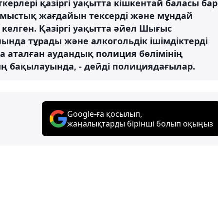
рлері қазіргі уақытта кішкентай баласы бар
рмыстық жағдайын тексерді және мұндай
 келген. Қазіргі уақытта әйел Шығыс
ында тұрады және алкогольдік ішімдіктерді
 аталған аудандық полиция бөлімінің
ң бақылауында, - дейді полициядағылар.
Google-ға қосылып,
жаңалықтарды бірінші болып оқыңыз