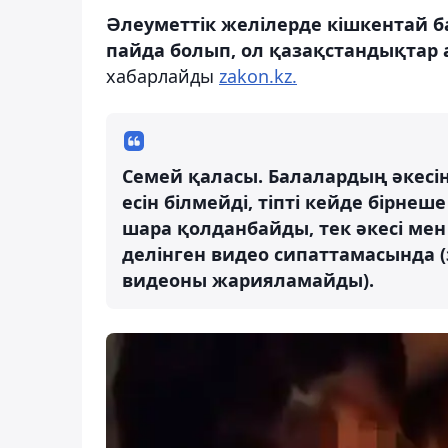
Әлеуметтік желілерде
кішкентай б
пайда болып, ол қазақстандықтар
хабарлайды
zakon.kz.
Семей қаласы. Балалардың әкесін
есін білмейді, тіпті кейде бірне
шара қолданбайды, тек әкесі мен
делінген видео сипаттамасында 
видеоны жарияламайды).