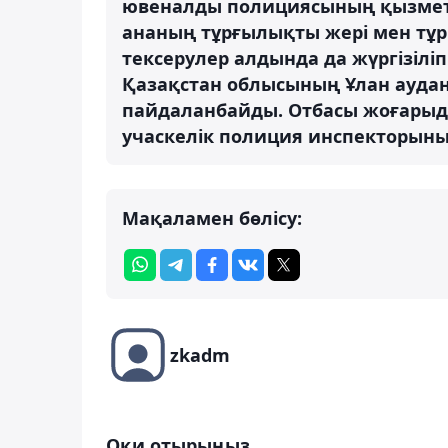
ювеналды полициясының қызметке
ананың тұрғылықты жері мен тұ
тексерулер алдында да жүргізіліп
Қазақстан облысының Ұлан аудан
пайдаланбайды. Отбасы жоғарыда
учаскелік полиция инспекторыны
Мақаламен бөлісу:
zkadm
Оқи отырыңыз