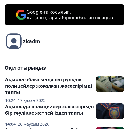
Google-ға қосылып,
жаңалықтарды бірінші болып оқыңыз
zkadm
Оқи отырыңыз
Ақмола облысында патрульдік
полицейлер жоғалған жасөспірімді
тапты
10:24, 17 қазан 2025
Ақмолада полицейлер жасөспірімді
бір тәулікке жетпей іздеп тапты
14:04, 26 маусым 2026