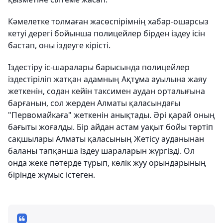
Кәмелетке толмаған жасөспірімнің хабар-ошарсыз
кетуі дерегі бойынша полицейлер бірден іздеу ісін
бастап, оны іздеуге кірісті.
Іздестіру іс-шаралары барысында полицейлер
іздестіріліп жатқан адамның Ақтұма ауылына жаяу
жеткенін, содан кейін таксимен аудан орталығына
барғанын, сол жерден Алматы қаласындағы
"Первомайкаға" жеткенін анықтады. Әрі қарай оның
бағыты жоғалды. Бір айдан астам уақыт бойы тәртіп
сақшылары Алматы қаласының Жетісу ауданынан
баланы тапқанша іздеу шараларын жүргізді. Ол
онда жеке пәтерде тұрып, көлік жуу орындарының
бірінде жұмыс істеген.