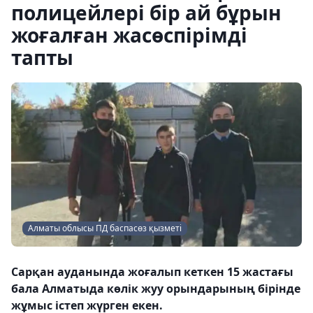
полицейлері бір ай бұрын
жоғалған жасөспірімді
тапты
Алматы облысы ПД баспасөз қызметі
Сарқан ауданында жоғалып кеткен 15 жастағы
бала Алматыда көлік жуу орындарының бірінде
жұмыс істеп жүрген екен.