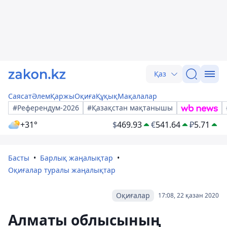
Қаз
Саясат
Әлем
Қаржы
Оқиға
Құқық
Мақалалар
#Референдум-2026
#Қазақстан мақтанышы
+31°
$
469.93
€
541.64
₽
5.71
Басты
Барлық жаңалықтар
Оқиғалар туралы жаңалықтар
Оқиғалар
17:08, 22 қазан 2020
Алматы облысының