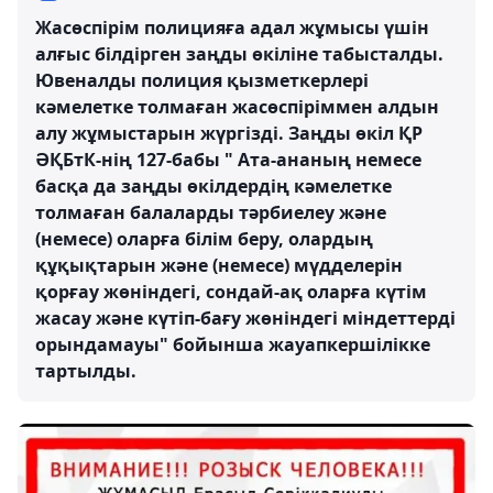
Жасөспірім полицияға адал жұмысы үшін
алғыс білдірген заңды өкіліне табысталды.
Ювеналды полиция қызметкерлері
кәмелетке толмаған жасөспіріммен алдын
алу жұмыстарын жүргізді. Заңды өкіл ҚР
ӘҚБтК-нің 127-бабы " Ата-ананың немесе
басқа да заңды өкiлдердiң кәмелетке
толмаған балаларды тәрбиелеу және
(немесе) оларға білім беру, олардың
құқықтарын және (немесе) мүдделерін
қорғау жөнiндегi, сондай-ақ оларға күтім
жасау және күтіп-бағу жөнiндегi мiндеттердi
орындамауы" бойынша жауапкершілікке
тартылды.