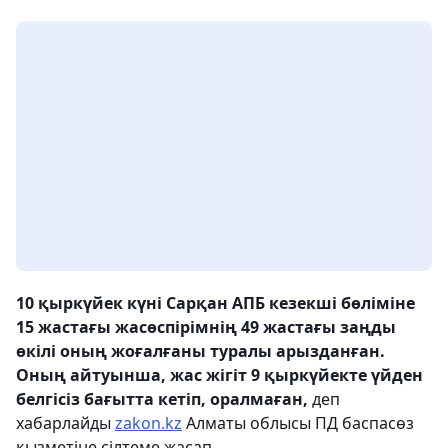
10 қыркүйек күні Сарқан АПБ кезекші бөліміне
15 жастағы жасөспірімнің 49 жастағы заңды
өкілі оның жоғалғаны туралы арызданған.
Оның айтуынша, жас жігіт 9 қыркүйекте үйден
белгісіз бағытта кетіп, оралмаған,
деп
хабарлайды
zakon.kz
Алматы облысы ПД баспасөз
қызметіне сілтеме жасап.