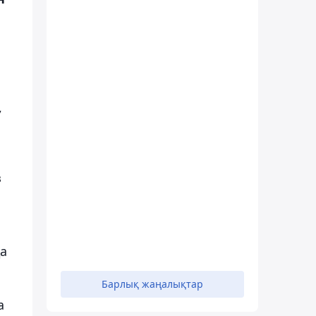
,
з
да
Барлық жаңалықтар
а