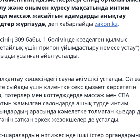
алу және онымен күресу мақсатында интим
боди массаж жасайтын адамдарды анықтау
тер жүргізуде,
деп хабарлайды
zakon.kz
.
нің 309 бабы, 1 бөлімінде көзделген қылмыс
етайлық үшін притон ұйымдастыру немесе ұстау")
ызды ұсынған әйел ұсталды.
лқантау көшесіндегі сауна әкімшісі ұсталды. Ол ө
ңге сыйақы үшін клиентке секс қызмет көрсететін
р, пәтерлер мен коттедждерде массаж мен СПА
атын жамылған салондарда ашық түрде интим
тындардың арасында кәмелетке толмаған қыздар 
тәнін сатқан еркек жезөкшелер де ұсталды.
с-шаралардың нәтижесінде ішкі істер органдарын