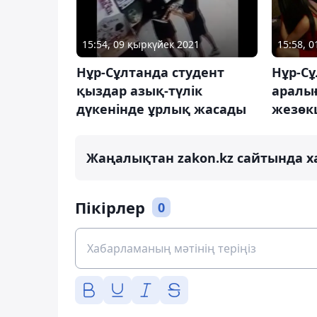
15:54, 09 қыркүйек 2021
15:58, 0
Нұр-Сұлтанда студент
Нұр-Сұ
қыздар азық-түлік
аралы
дүкенінде ұрлық жасады
жезөк
Жаңалықтан zakon.kz сайтында х
Пікірлер
0