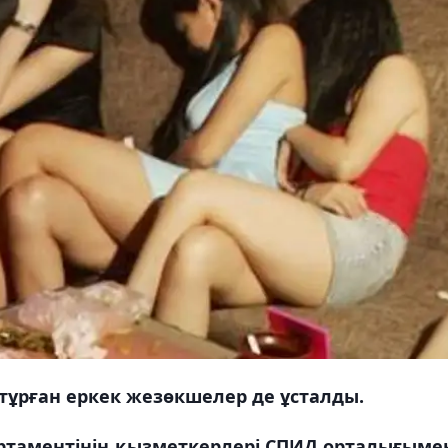
 тұрған еркек жезөкшелер де ұсталды.
ртаментінің қызметкерлері СПИД орталығыме