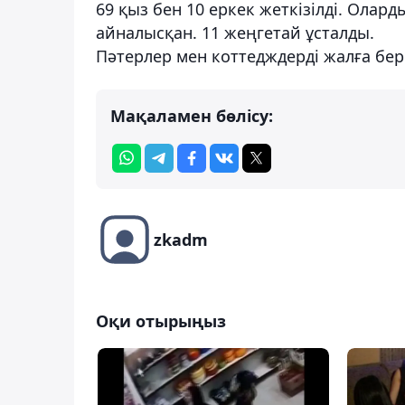
69 қыз бен 10 еркек жеткізілді. Олар
айналысқан. 11 жеңгетай ұсталды.
Пәтерлер мен коттедждерді жалға бер
Мақаламен бөлісу:
zkadm
Оқи отырыңыз