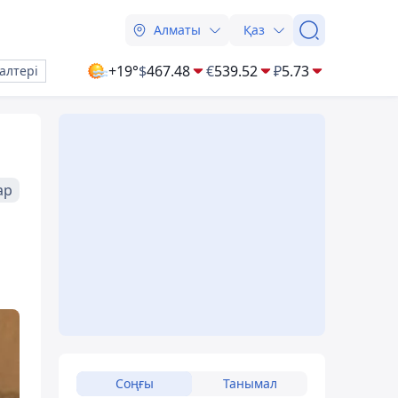
Алматы
Қаз
+19°
$
467.48
€
539.52
₽
5.73
алтері
ар
Соңғы
Танымал