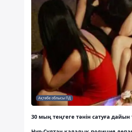
Ақтөбе облысы ПД
30 мың теңгеге тәнін сатуға дайын
Нұр-Сұлтан қалалық полиция депа