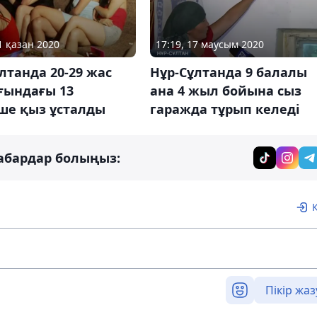
1 қазан 2020
17:19, 17 маусым 2020
лтанда 20-29 жас
Нұр-Сұлтанда 9 балалы
ғындағы 13
ана 4 жыл бойына сыз
ше қыз ұсталды
гаражда тұрып келеді
абардар болыңыз:
Пікір жаз