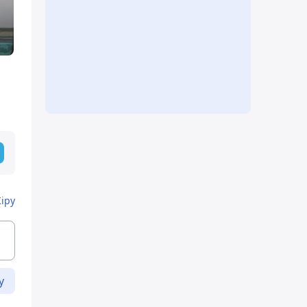
Кіру
у