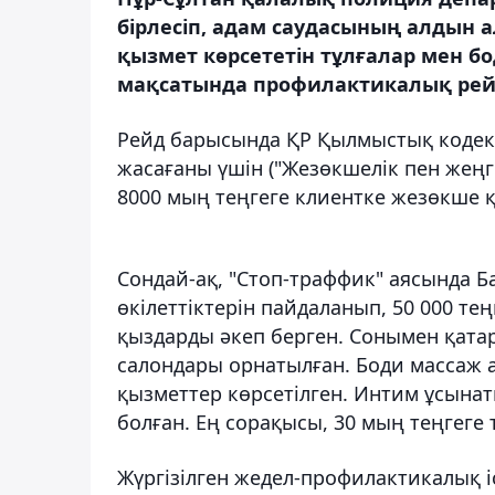
бірлесіп, адам саудасының алдын 
қызмет көрсететін тұлғалар мен 
мақсатында профилактикалық рейд
Рейд барысында ҚР Қылмыстық кодексі
жасағаны үшін ("Жезөкшелік пен жеңг
8000 мың теңгеге клиентке жезөкше қ
Сондай-ақ, "Стоп-траффик" аясында Ба
өкілеттіктерін пайдаланып, 50 000 те
қыздарды әкеп берген. Сонымен қата
салондары орнатылған. Боди массаж 
қызметтер көрсетілген. Интим ұсына
болған. Ең сорақысы, 30 мың теңгеге 
Жүргізілген жедел-профилактикалық і