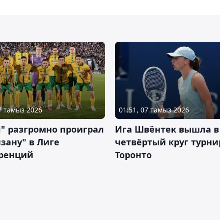
07 тамыз 2026
01:51, 07 тамыз 2026
" разгромно проиграл
Ига Швёнтек вышла в
зану" в Лиге
четвёртый круг турни
ренций
Торонто