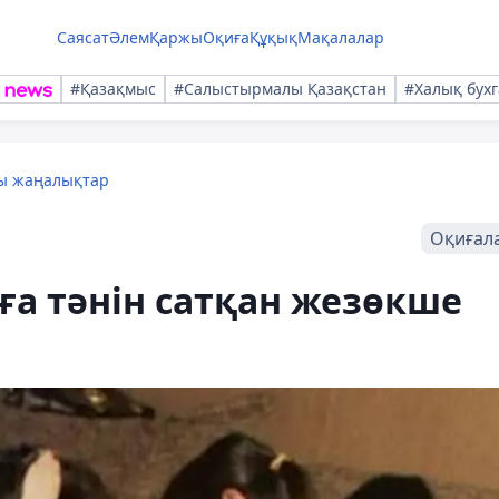
Саясат
Әлем
Қаржы
Оқиға
Құқық
Мақалалар
#Қазақмыс
#Салыстырмалы Қазақстан
#Халық бухг
лы жаңалықтар
Оқиғал
ға тәнін сатқан жезөкше