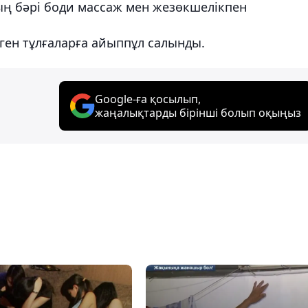
дың бәрі боди массаж мен жезөкшелікпен
ген тұлғаларға айыппұл салынды.
Google-ға қосылып,
жаңалықтарды бірінші болып оқыңыз