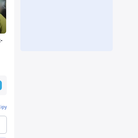
-
Кіру