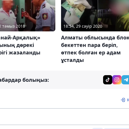
01 тамыз 2018
18:54, 29 сәуір 2020
анай-Арқалық»
Алматы облысында блок
ының дөрекі
бекеттен пара беріп,
рігі жазаланды
өтпек болған ер адам
ұсталды
абардар болыңыз: