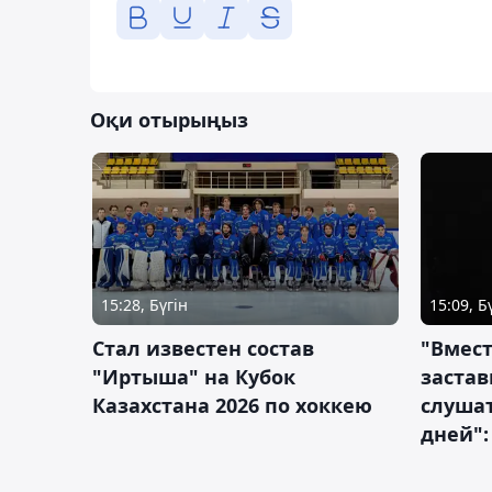
Оқи отырыңыз
15:28, Бүгін
15:09, Б
Стал известен состав
"Вмест
"Иртыша" на Кубок
застав
Казахстана 2026 по хоккею
слушат
дней":