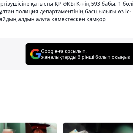
ргізушісіне қатысты ҚР ӘҚБтК-нің 593 бабы, 1 бөл
Сұлтан полиция департаментінің басшылығы өз іс-
айдың алдын алуға көмектескен қамқор
Google-ға қосылып,
жаңалықтарды бірінші болып оқыңыз