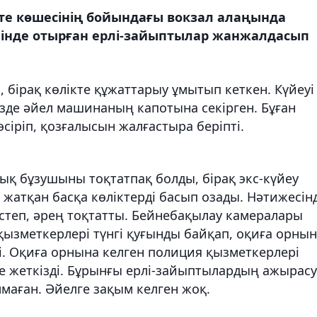
ете көшесінің бойындағы вокзал алаңында
шінде отырған ерлі-зайыптылар жанжалдасып
, бірақ көлікте құжаттарыy ұмытып кеткен. Күйеуі
езде әйел машинаның капотына секірген. Бұған
сіріп, қозғалысын жалғастыра беріпті.
қық бұзушыны тоқтатпақ болды, бірақ экс-күйеу
жатқан басқа көліктерді басып озады. Нәтижесін
кестеп, әрең тоқтатты. Бейнебақылау камералары
ызметкерлері түнгі қуғынды байқап, оқиға орны
і. Оқиға орнына келген полиция қызметкерлері
не жеткізді. Бұрынғы ерлі-зайыптылардың ажырасу
олмаған. Әйелге зақым келген жоқ.