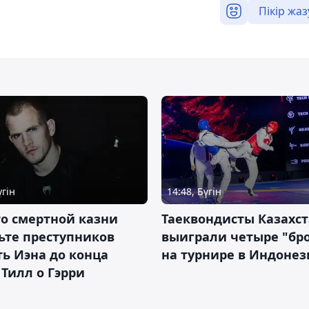
Пікір жаз
үгін
14:48, Бүгін
о смертной казни
Таеквондисты Казахс
ьте преступников
выиграли четыре "бр
ь Иэна до конца
на турнире в Индоне
 Тилл о Гэрри