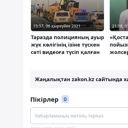
15:57, 06 қыркүйек 2021
21:18, 
Таразда полицияның ауыр
«Қост
жүк көлігінің ізіне түскен
пойыз
сәті видеоға түсіп қалған
жолсе
Жаңалықтан zakon.kz сайтында х
Пікірлер
0