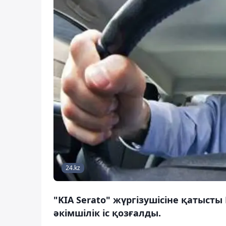
24.kz
"KIA Serato" жүргізушісіне қатысты
әкімшілік іс қозғалды.