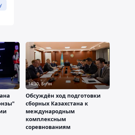
у
14:30, Бүгін
тана
Обсуждён ход подготовки
онзы"
сборных Казахстана к
зии
международным
комплексным
соревнованиям