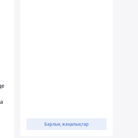
де
на
Барлық жаңалықтар