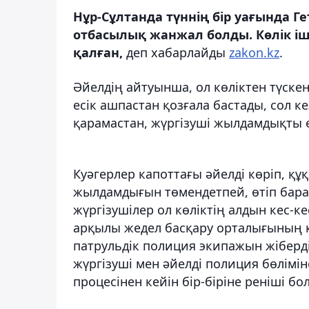
Нұр-Сұлтанда түннің бір уағында Г
отбасылық жанжал болды. Көлік і
қалған,
деп хабарлайды
zakon.kz
.
Әйелдің айтуынша, ол көліктен түскен
есік ашпастан қозғала бастады, сол к
қарамастан, жүргізуші жылдамдықты ө
Куәгерлер капоттағы әйелді көріп, құ
жылдамдығын төмендетпей, өтіп бара 
жүргізушілер ол көліктің алдын кес-
арқылы жедел басқару орталығының қ
патрульдік полиция экипажын жіберд
жүргізуші мен әйелді полиция бөлімі
процесінен кейін бір-біріне реніші б