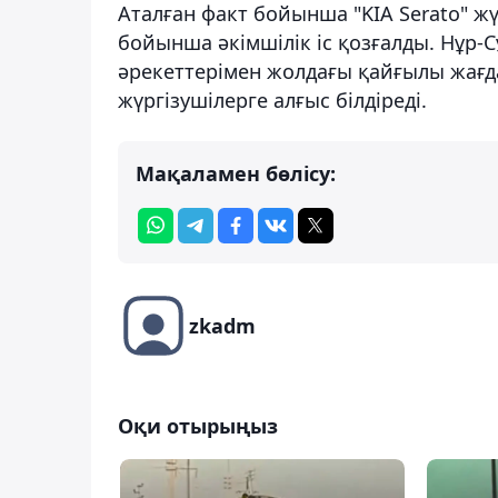
Аталған факт бойынша "KIA Serato" жү
бойынша әкімшілік іс қозғалды. Нұр-
әрекеттерімен жолдағы қайғылы жағд
жүргізушілерге алғыс білдіреді.
Мақаламен бөлісу:
zkadm
Оқи отырыңыз