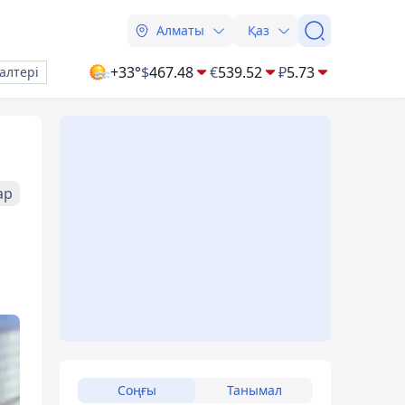
Алматы
Қаз
+33°
$
467.48
€
539.52
₽
5.73
алтері
ар
Соңғы
Танымал