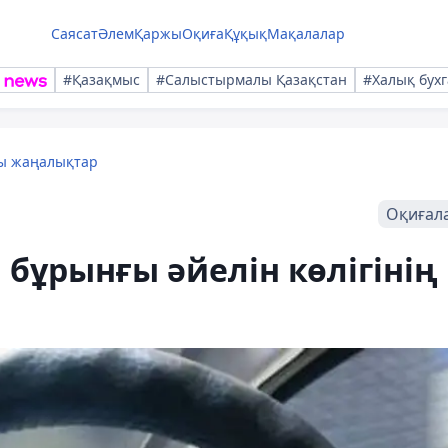
Саясат
Әлем
Қаржы
Оқиға
Құқық
Мақалалар
#Қазақмыс
#Салыстырмалы Қазақстан
#Халық бухг
лы жаңалықтар
Оқиғал
 бұрынғы әйелін көлігінің