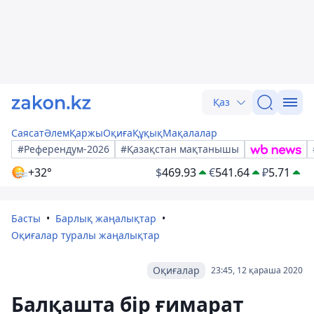
Қаз
Саясат
Әлем
Қаржы
Оқиға
Құқық
Мақалалар
#Референдум-2026
#Қазақстан мақтанышы
+32°
$
469.93
€
541.64
₽
5.71
Басты
Барлық жаңалықтар
Оқиғалар туралы жаңалықтар
Оқиғалар
23:45, 12 қараша 2020
Балқашта бір ғимарат