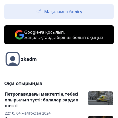
Мақаламен бөлісу
Google-ға қосылып,
жаңалықтарды бірінші болып оқыңыз
zkadm
Оқи отырыңыз
Петропавлдағы мектептің төбесі
опырылып түсті: балалар зардап
шекті
22:10, 04 желтоқсан 2024