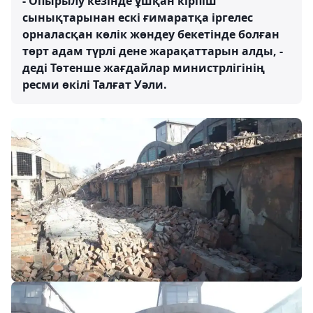
- Опырылу кезінде ұшқан кірпіш
сынықтарынан ескі ғимаратқа іргелес
орналасқан көлік жөндеу бекетінде болған
төрт адам түрлі дене жарақаттарын алды, -
деді Төтенше жағдайлар министрлігінің
ресми өкілі Талғат Уәли.