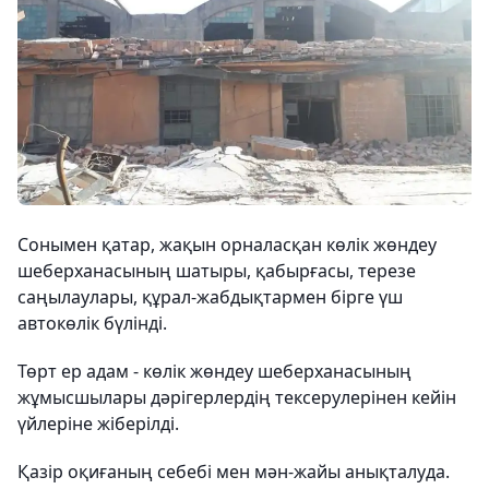
Сонымен қатар, жақын орналасқан көлік жөндеу
шеберханасының шатыры, қабырғасы, терезе
саңылаулары, құрал-жабдықтармен бірге үш
автокөлік бүлінді.
Төрт ер адам - ​​көлік жөндеу шеберханасының
жұмысшылары дәрігерлердің тексерулерінен кейін
үйлеріне жіберілді.
Қазір оқиғаның себебі мен мән-жайы анықталуда.