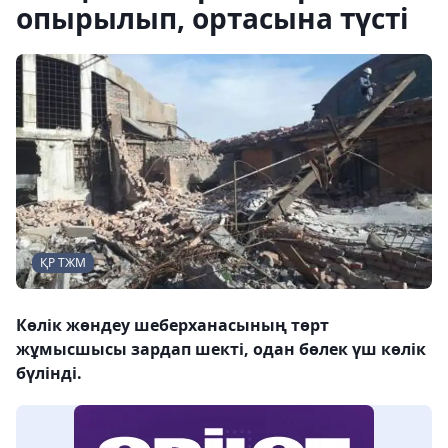
опырылып, ортасына түсті
ҚР ТЖМ
Көлік жөндеу шеберханасының төрт
жұмысшысы зардап шекті, одан бөлек үш көлік
бүлінді.