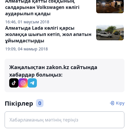
Алматыда қатты соққының
салдарынан Volkswagen көлігі
аударылып қалды
16:46, 01 маусым 2018
Алматыда Lada көлігі қарсы
жолаққа шығып кетіп, жол апатын
ұйымдастырды
19:09, 04 мамыр 2018
Жаңалықтан zakon.kz сайтында
хабардар болыңыз:
Пікірлер
0
Кіру