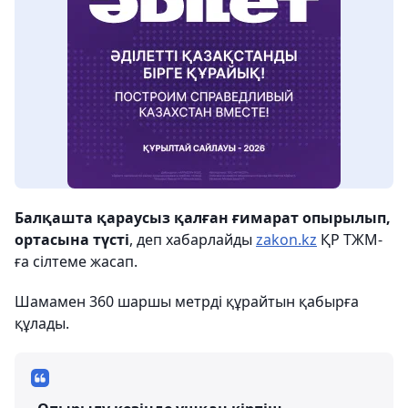
Балқашта қараусыз қалған ғимарат опырылып,
ортасына түсті
, деп хабарлайды
zakon.kz
ҚР ТЖМ-
ға сілтеме жасап.
Шамамен 360 шаршы метрді құрайтын қабырға
құлады.