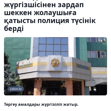
жүргізшісінен зардап
шеккен жолаушыға
қатысты полиция түсінік
берді
zakon.kz
Тергеу амалдары жүргізіліп жатыр.