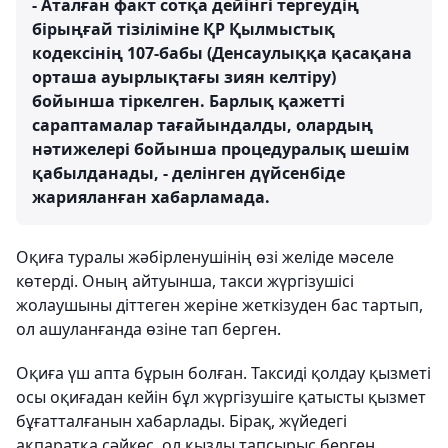
- Аталған факт сотқа дейінгі тергеудің
бірыңғай тізіліміне ҚР Қылмыстық
кодексінің 107-бабы (Денсаулыққа қасақана
орташа ауырлықтағы зиян келтіру)
бойынша тіркелген. Барлық қажетті
сараптамалар тағайындалды, олардың
нәтижелері бойынша процедуралық шешім
қабылданады, - делінген дүйсенбіде
жарияланған хабарламада.
Оқиға туралы жәбірленушінің өзі желіде мәселе
көтерді. Оның айтуынша, такси жүргізушісі
жолаушыны діттеген жеріне жеткізуден бас тартып,
ол ашуланғанда өзіне тап берген.
Оқиға үш апта бұрын болған. Таксиді қолдау қызметі
осы оқиғадан кейін бұл жүргізушіге қатысты қызмет
бұғатталғанын хабарлады. Бірақ, жүйедегі
ақпаратқа сәйкес, ол қызды тапсырыс берген