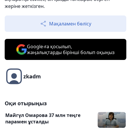
жеріне жеткізген.
Мақаламен бөлісу
Google-ға қосылып,
жаңалықтарды бірінші болып оқыңыз
zkadm
Оқи отырыңыз
Майгүл Омарова 37 млн теңге
парамен ұсталды