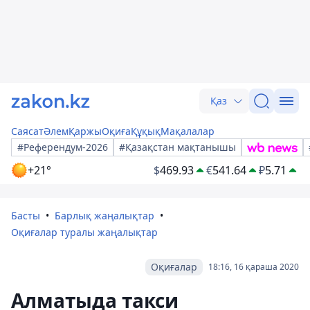
Қаз
Саясат
Әлем
Қаржы
Оқиға
Құқық
Мақалалар
#Референдум-2026
#Қазақстан мақтанышы
+21°
$
469.93
€
541.64
₽
5.71
Басты
Барлық жаңалықтар
Оқиғалар туралы жаңалықтар
Оқиғалар
18:16, 16 қараша 2020
Алматыда такси