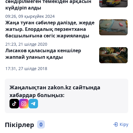
сөндірілмеген темекіден арқасын
күйдіріп алды
09:26, 09 қыркүйек 2024
Жаңа туған сәбилер дәлізде, жерде
жатыр. Елордалық перзентхана
басшылығына сөгіс жарияланды
21:23, 21 шілде 2020
Лисаков қаласында кеншілер
жаппай уланып қалды
17:31, 27 шілде 2018
Жаңалықтан zakon.kz сайтында
хабардар болыңыз:
Пікірлер
0
Кіру