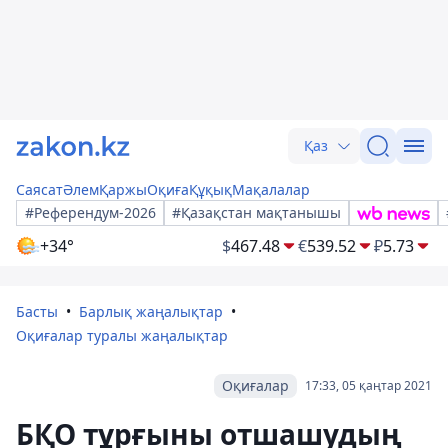
Қаз
Саясат
Әлем
Қаржы
Оқиға
Құқық
Мақалалар
#Референдум-2026
#Қазақстан мақтанышы
+34°
$
467.48
€
539.52
₽
5.73
Басты
Барлық жаңалықтар
Оқиғалар туралы жаңалықтар
Оқиғалар
17:33, 05 қаңтар 2021
БҚО тұрғыны отшашудың