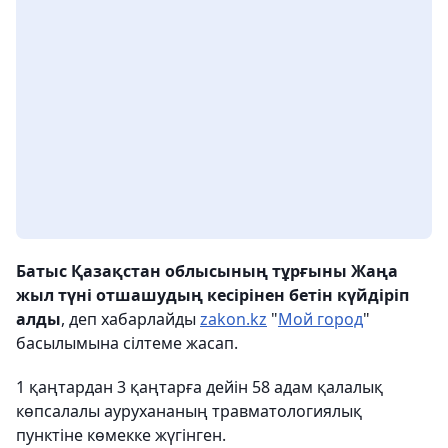
Батыс Қазақстан облысының тұрғыны Жаңа
жыл түні отшашудың кесірінен бетін күйдіріп
алды
, деп хабарлайды
zakon.kz
"
Мой город
"
басылымына сілтеме жасап.
1 қаңтардан 3 қаңтарға дейін 58 адам қалалық
көпсалалы аурухананың травматологиялық
пунктіне көмекке жүгінген.