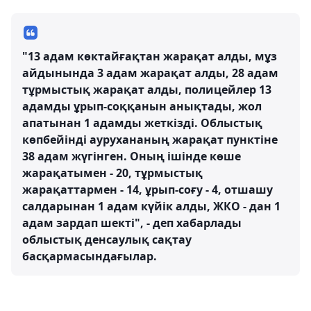
"13 адам көктайғақтан жарақат алды, мұз
айдынында 3 адам жарақат алды, 28 адам
тұрмыстық жарақат алды, полицейлер 13
адамды ұрып-соққанын анықтады, жол
апатынан 1 адамды жеткізді. Облыстық
көпбейінді аурухананың жарақат пунктіне
38 адам жүгінген. Оның ішінде көше
жарақатымен - 20, тұрмыстық
жарақаттармен - 14, ұрып-соғу - 4, отшашу
салдарынан 1 адам күйік алды, ЖКО - дан 1
адам зардап шекті", - деп хабарлады
облыстық денсаулық сақтау
басқармасындағылар.