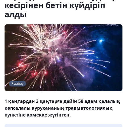
кесірінен бетін күйдіріп
алды
Pixabay
1 қаңтардан 3 қаңтарға дейін 58 адам қалалық
көпсалалы аурухананың травматологиялық
пунктіне көмекке жүгінген.