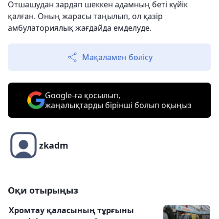
Отшашудан зардап шеккен адамның беті күйік
қалған. Оның жарасы таңылып, ол қазір
амбулаториялық жағдайда емделуде.
Мақаламен бөлісу
Google-ға қосылып,
жаңалықтарды бірінші болып оқыңыз
zkadm
Оқи отырыңыз
Хромтау қаласының тұрғыны