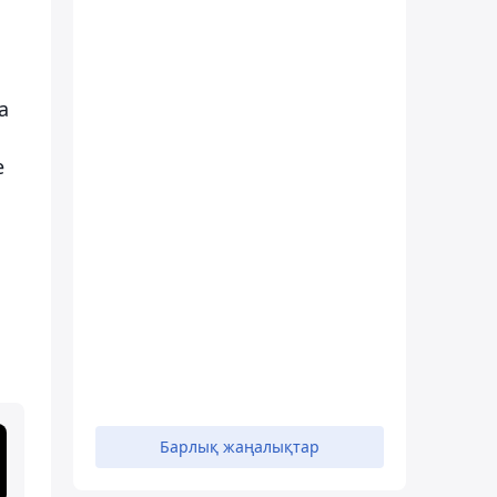
а
е
Барлық жаңалықтар