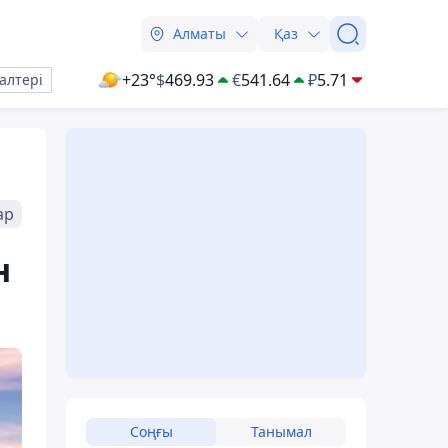
Алматы
Қаз
+23°
$
469.93
€
541.64
₽
5.71
алтері
ар
н
Соңғы
Танымал