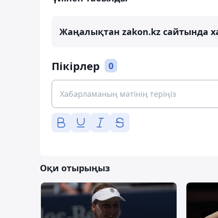
Жаңалықтан zakon.kz сайтында х
Пікірлер
0
Оқи отырыңыз