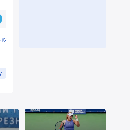
Кіру
у