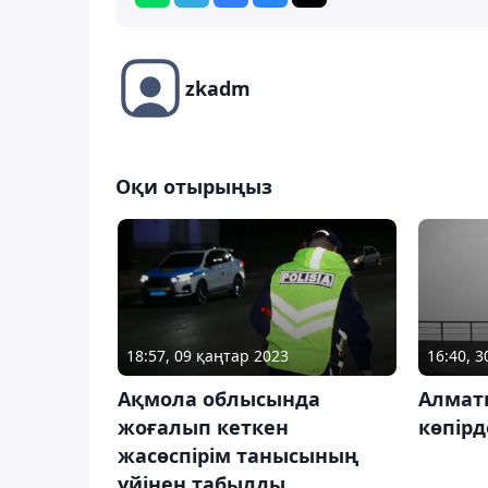
zkadm
Оқи отырыңыз
18:57, 09 қаңтар 2023
16:40, 3
Ақмола облысында
Алмат
жоғалып кеткен
көпірд
жасөспірім танысының
үйінен табылды