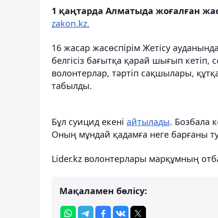
1 қаңтарда Алматыда жоғалған жас
zakon.kz.
16 жасар жасөспірім Жетісу ауданында
белгісіз бағытқа қарай шығып кетіп, 
волонтерлар, тәртіп сақшылары, құтқа
табылды.
Бұл суицид екені
айтылады
. Бозбала 
Оның мұндай қадамға неге барғаны т
Lider.kz волонтерлары марқұмның отб
Мақаламен бөлісу: