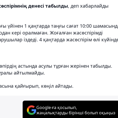
өспірімнің денесі табылды
, деп хабарлайды
ғы үйінен 1 қаңтарда таңғы сағат 10:00 шамасынд
содан кері оралмаған. Жоғалған жасөспірімді
рушылар іздеді. 4 қаңтарда жасөспірім өлі күйінд
көпірдің астында асулы тұрған жерінен табылды.
уралы айтылмайды.
асына қайғырып, көңіл айтады.
Google-ға қосылып,
жаңалықтарды бірінші болып оқыңыз