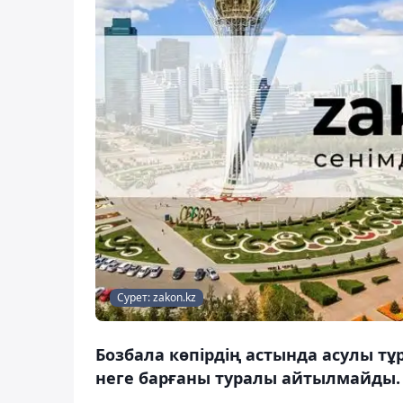
Сурет: zakon.kz
Бозбала көпірдің астында асулы т
неге барғаны туралы айтылмайды.