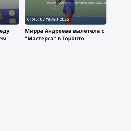
01:46, 08 тамыз 2026
еду
Мирра Андреева вылетела с
ем
"Мастерса" в Торонто