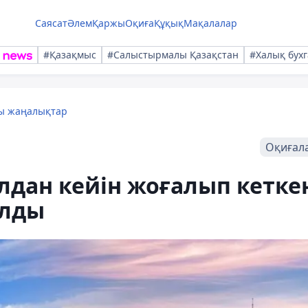
Саясат
Әлем
Қаржы
Оқиға
Құқық
Мақалалар
#Қазақмыс
#Салыстырмалы Қазақстан
#Халық бухг
лы жаңалықтар
Оқиғал
дан кейін жоғалып кетке
ылды