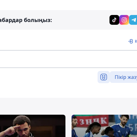
абардар болыңыз:
Пікір жаз