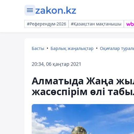
#Референдум-2026
#Қазақстан мақтанышы
Басты
Барлық жаңалықтар
Оқиғалар тура
20:34, 06 қаңтар 2021
Алматыда Жаңа жыл
жасөспірім өлі таб