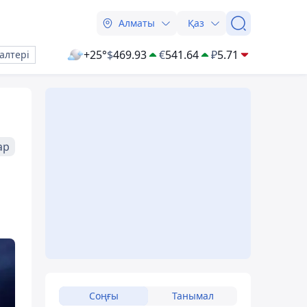
Алматы
Қаз
+25°
$
469.93
€
541.64
₽
5.71
алтері
ар
Соңғы
Танымал