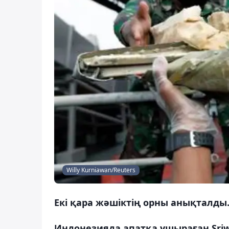
Willy Kurniawan/Reuters
Екі қара жәшіктің орны анықталды
Индонезияда апатқа ұшыраған Sriw