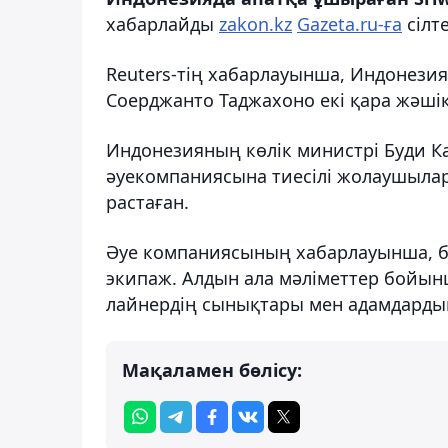
хабарлайды
zakon.kz
Gazeta.ru-ға
сілт
Reuters-тің хабарлауынша, Индонезиян
Соерджанто Таджахоно екі қара жәші
Индонезияның көлік министрі Буди Ка
әуекомпаниясына тиесілі жолаушылар
растаған.
Әуе компаниясының хабарлауынша, б
экипаж. Алдын ала мәліметтер бойын
лайнердің сынықтары мен адамдарды
Мақаламен бөлісу: