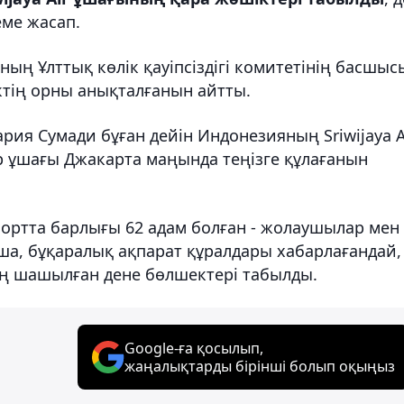
еме жасап.
ың Ұлттық көлік қауіпсіздігі комитетінің басшыс
ктің орны анықталғанын айтты.
рия Сумади бұған дейін Индонезияның Sriwijaya A
 ұшағы Джакарта маңында теңізге құлағанын
ортта барлығы 62 адам болған - жолаушылар мен
ша, бұқаралық ақпарат құралдары хабарлағандай,
ң шашылған дене бөлшектері табылды.
Google-ға қосылып,
жаңалықтарды бірінші болып оқыңыз