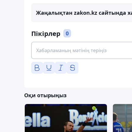
Жаңалықтан zakon.kz сайтында х
Пікірлер
0
Оқи отырыңыз