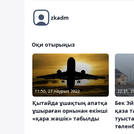
zkadm
Оқи отырыңыз
11:50, 27 наурыз 2022
22:31, 
Қытайда ұшақтың апатқа
Бек Э
ұшыраған орнынан екінші
қаза 
«қара жәшік» табылды
туыст
төленб