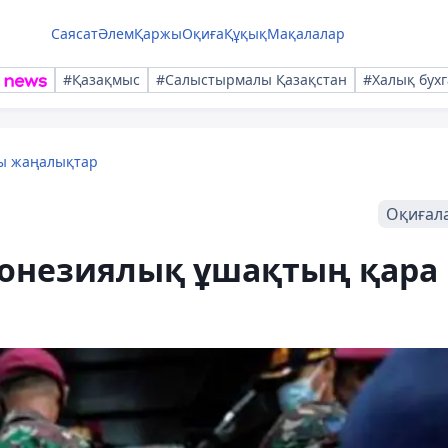
Саясат
Әлем
Қаржы
Оқиға
Құқық
Мақалалар
#Қазақмыс
#Салыстырмалы Қазақстан
#Халық бухг
лы жаңалықтар
Оқиғал
ндонезиялық ұшақтың қара