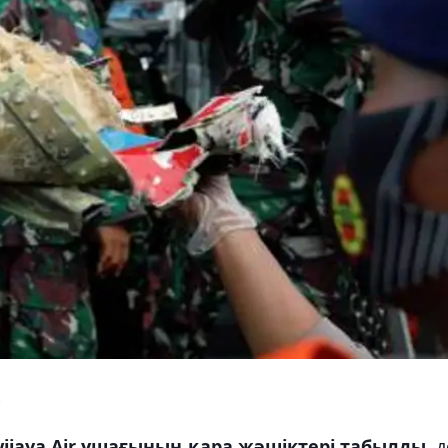
.
ijaya Air ұшағының қара жәшіктері табылды
, 