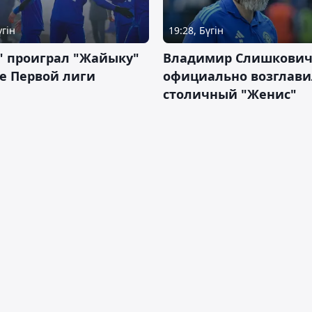
үгін
19:28, Бүгін
" проиграл "Жайыку"
Владимир Слишкови
е Первой лиги
официально возглави
столичный "Женис"