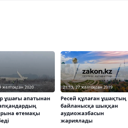
21:13, 27 желтоқсан 2019
29 желтоқсан 2020
Ресей құлаған ұшақтың
йр ұшағы апатынан
байланысқа шыққан
тапқандардың
аудиожазбасын
арына өтемақы
жариялады
еді