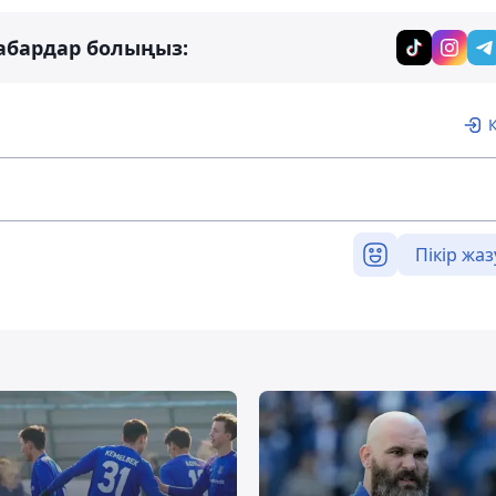
абардар болыңыз:
Пікір жаз