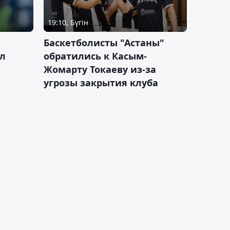
19:10, Бүгін
ч
Баскетболисты "Астаны"
л
обратились к Касым-
Жомарту Токаеву из-за
угрозы закрытия клуба