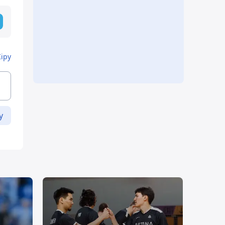
Кіру
у