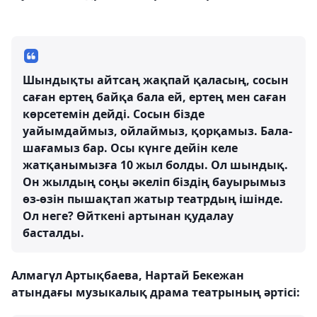
Шындықты айтсаң жақпай қаласың, сосын
саған ертең байқа бала ей, ертең мен саған
көрсетемін дейді. Сосын бізде
уайымдаймыз, ойлаймыз, қорқамыз. Бала-
шағамыз бар. Осы күнге дейін келе
жатқанымызға 10 жыл болды. Ол шындық.
Он жылдың соңы әкеліп біздің бауырымыз
өз-өзін пышақтап жатыр театрдың ішінде.
Ол неге? Өйткені артынан қудалау
басталды.
Алмагүл Артықбаева, Нартай Бекежан
атындағы музыкалық драма театрының әртісі: