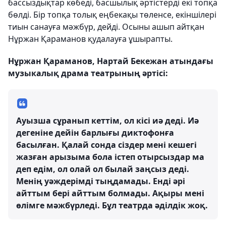
бассыздықтар көбеді, басшылық әртістерді екі топқа
бөлді. Бір топқа толық еңбекақы төленсе, екіншілері
тиын санауға мәжбүр, дейді. Осыны ашып айтқан
Нұржан Қараманов қудалауға ұшырапты.
Нұржан Қараманов, Нартай Бекежан атындағы
музыкалық драма театрының әртісі:
Ауызша сұранып кеттім, ол кісі иә деді. Иә
дегеніне дейін барлығы диктофонға
басылған. Қалай сонда сіздер мені кешегі
жазған арызыма бола істеп отырсыздар ма
деп едім, ол олай ол былай заңсыз деді.
Менің уәждерімді тыңдамады. Енді әрі
айттым бері айттым болмады. Ақыры мені
өлімге мәжбүрледі. Бұл театрда әділдік жоқ.