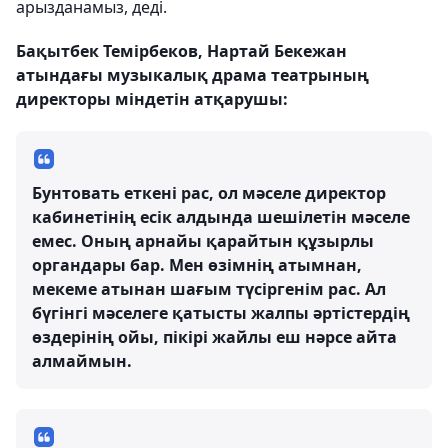
арызданамыз, деді.
Бақытбек Темірбеков, Нартай Бекежан
атындағы музыкалық драма театрының
директоры міндетін атқарушы:
Бунтовать еткені рас, ол мәселе директор
кабинетінің есік алдында шешілетін мәселе
емес. Оның арнайы қарайтын құзырлы
органдары бар. Мен өзімнің атымнан,
мекеме атынан шағым түсіргенім рас. Ал
бүгінгі мәселеге қатысты жалпы әртістердің
өздерінің ойы, пікірі жайлы еш нәрсе айта
алмаймын.