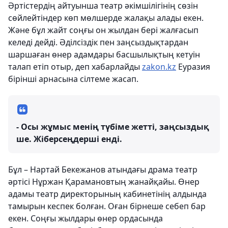
Әртістердің айтуынша театр әкімшілігінің сөзін
сөйлейтіндер көп мөлшерде жалақы алады екен.
Және бұл жайт соңғы он жылдан бері жалғасып
келеді дейді. Әділсіздік пен заңсыздықтардан
шаршаған өнер адамдары басшылықтың кетуін
талап етіп отыр, деп хабарлайды
zakon.kz
Еуразия
бірінші арнасына сілтеме жасап.
- Осы жұмыс менің түбіме жетті, заңсыздық
ше. Жіберсеңдерші енді.
Бұл – Нартай Бекежанов атындағы драма театр
әртісі Нұржан Қарамановтың жанайқайы. Өнер
адамы театр директорының кабинетінің алдында
тамырын кеспек болған. Оған бірнеше себеп бар
екен. Соңғы жылдары өнер ордасында