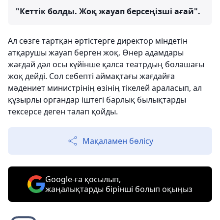
"Кеттік болды. Жоқ жауап берсеңізші ағай".
Ал сөзге тартқан әртістерге директор міндетін
атқарушы жауап берген жоқ. Өнер адамдары
жағдай дәл осы күйінше қалса театрдың болашағы
жоқ дейді. Сол себепті аймақтағы жағдайға
мәдениет министрінің өзінің тікелей араласып, ал
құзырлы органдар іштегі барлық былықтарды
тексерсе деген талап қойды.
Мақаламен бөлісу
Google-ға қосылып,
жаңалықтарды бірінші болып оқыңыз