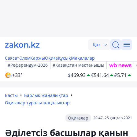
Қаз
Саясат
Әлем
Қаржы
Оқиға
Құқық
Мақалалар
#Референдум-2026
#Қазақстан мақтанышы
+33°
$
469.93
€
541.64
₽
5.71
Басты
Барлық жаңалықтар
Оқиғалар туралы жаңалықтар
Оқиғалар
20:47, 25 қаңтар 2021
Әділетсіз басшылар қанын