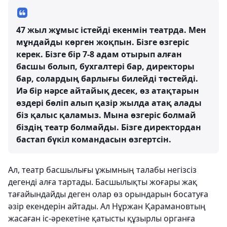
47 жыл жұмыс істейді екенмін театрда. Мен
мұндайды көрген жоқпын. Бізге өзгеріс
керек. Бізге бір 7-8 адам отырып алған
басшы болып, бухгалтері бар, директоры
бар, солардың барлығы билейді төстейді.
Иә бір нәрсе айтайық десек, өз атақтарын
өздері бөліп алып қазір жылда атақ алады
біз қалыс қаламыз. Мына өзгеріс болмай
біздің театр болмайды. Бізге директордан
бастап бүкіл командасын өзгертсін.
Ал, театр басшылығы ұжымның талабы негізсіз
дегенді алға тартады. Басшылықты жоғары жақ
тағайындайды деген олар өз орындарын босатуға
әзір екендерін айтады. Ал Нұржан Қарамановтың
жасаған іс-әрекетіне қатысты құзырлы органға