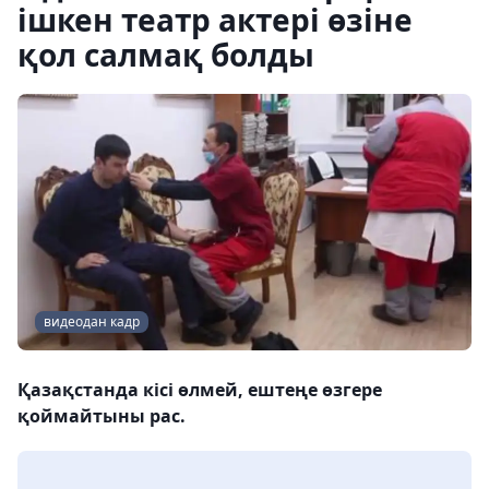
ішкен театр актері өзіне
қол салмақ болды
видеодан кадр
Қазақстанда кісі өлмей, ештеңе өзгере
қоймайтыны рас.