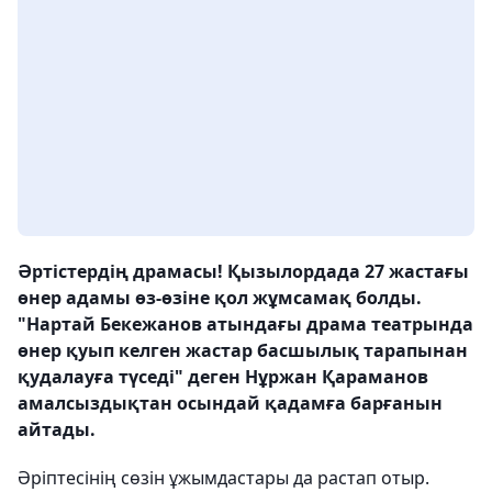
Әртістердің драмасы! Қызылордада 27 жастағы
өнер адамы өз-өзіне қол жұмсамақ болды.
"Нартай Бекежанов атындағы драма театрында
өнер қуып келген жастар басшылық тарапынан
қудалауға түседі" деген Нұржан Қараманов
амалсыздықтан осындай қадамға барғанын
айтады.
Әріптесінің сөзін ұжымдастары да растап отыр.