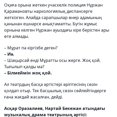
Оқиға орына жеткен учаскелік полиция Нұржан
Қарамановты наркологиялық диспансерге
жеткізген. Алайда сарапшылар өнер адамының
қанынан ешнарсе анықтамапты. Бүгін жұмыс
орнына келген Нұржан ауыздағы кіре берістен ары
өте алмады.
– Мұрат па кіргізбе деген?
– Иә.
– Шақырсай енді Мұратты осы жерге. Жоқ қой.
Тығылып қалды ма?
– Білмеймін жоқ қой.
Ал театрдың басқа әртістері әріптесінің сөзін
қолдап отыр. Тек басшылық сөзін сөйлейтіндерге
ғана жағдай жасалған, дейді.
Асқар Оразалиев, Нартай Бекежан атындағы
музыкалық драма театрының әртісі: