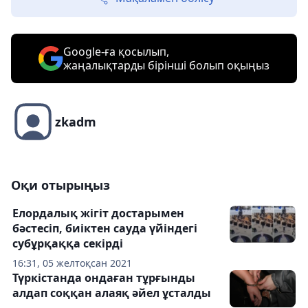
Google-ға қосылып,
жаңалықтарды бірінші болып оқыңыз
zkadm
Оқи отырыңыз
Елордалық жігіт достарымен
бәстесіп, биіктен сауда үйіндегі
субұрқаққа секірді
16:31, 05 желтоқсан 2021
Түркістанда ондаған тұрғынды
алдап соққан алаяқ әйел ұсталды