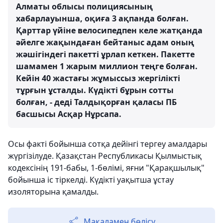
Алматы облысы полициясының
хабарлауынша, оқиға 3 ақпанда болған.
Қарттар үйіне велосипедпен келе жатқанда
әйелге жақындаған бейтаныс адам оның
жәшігіндегі пакетті ұрлап кеткен. Пакетте
шамамен 1 жарым миллион теңге болған.
Кейін 40 жастағы жұмыссыз жергілікті
тұрғын ұсталды. Күдікті бұрын сотты
болған, - деді Талдықорған қаласы ПБ
басшысы Асқар Нұрсапа.
Осы факті бойынша сотқа дейінгі тергеу амалдары
жүргізілуде. Қазақстан Республикасы Қылмыстық
кодексінің
191-бабы,
1-бөлімі, яғни "Қарақшылық"
бойынша іс тіркелді. Күдікті уақытша ұстау
изоляторына қамалды.
Мақаламен бөлісу