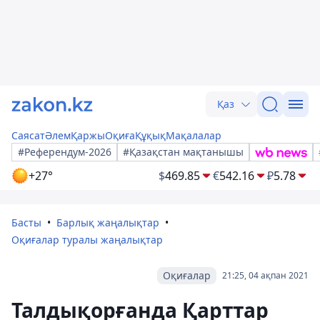
Қаз
Саясат
Әлем
Қаржы
Оқиға
Құқық
Мақалалар
#Референдум-2026
#Қазақстан мақтанышы
+27°
$
469.85
€
542.16
₽
5.78
Басты
Барлық жаңалықтар
Оқиғалар туралы жаңалықтар
Оқиғалар
21:25, 04 ақпан 2021
Талдықорғанда Қарттар