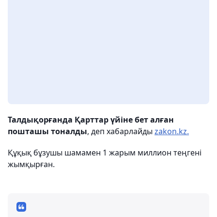
Талдықорғанда Қарттар үйіне бет алған
пошташы тоналды
, деп хабарлайды
zakon.kz.
Құқық бұзушы шамамен 1 жарым миллион теңгені
жымқырған.