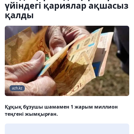
үйіндегі қариялар ақшасыз
қалды
azh.kz
Құқық бұзушы шамамен 1 жарым миллион
теңгені жымқырған.