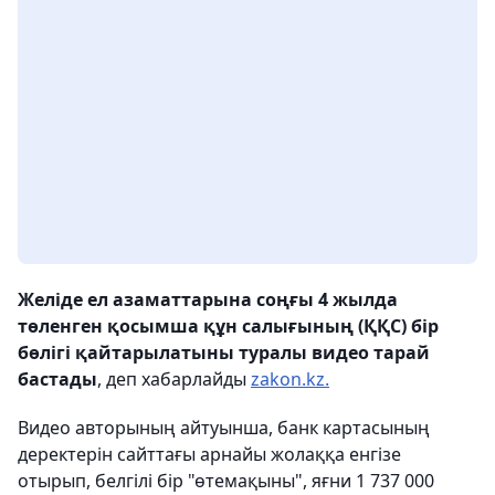
Желіде ел азаматтарына соңғы 4 жылда
төленген қосымша құн салығының (ҚҚС) бір
бөлігі қайтарылатыны туралы видео тарай
бастады
, деп хабарлайды
zakon.kz.
Видео авторының айтуынша, банк картасының
деректерін сайттағы арнайы жолаққа енгізе
отырып, белгілі бір "өтемақыны", яғни 1 737 000