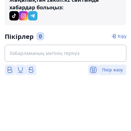
хабардар болыңыз:
Пікірлер
0
Кіру
Пікір жазу