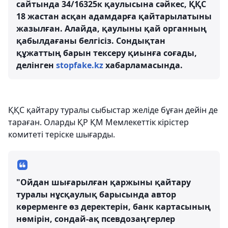
сайтында 34/16325к қаулысына сәйкес, ҚҚС
18 жастан асқан адамдарға қайтарылатыны
жазылған. Алайда, қаулыны қай органның
қабылдағаны белгісіз. Сондықтан
құжаттың барын тексеру қиынға соғады,
делінген
stopfake.kz
хабарламасында.
ҚҚС қайтару туралы сыбыстар желіде бұған дейін де
тараған. Оларды ҚР ҚМ Мемлекеттік кірістер
комитеті теріске шығарды.
"Ойдан шығарылған қаржыны қайтару
туралы нұсқаулық барысында автор
көрерменге өз деректерін, банк картасының
нөмірін, сондай-ақ псевдозаңгерлер