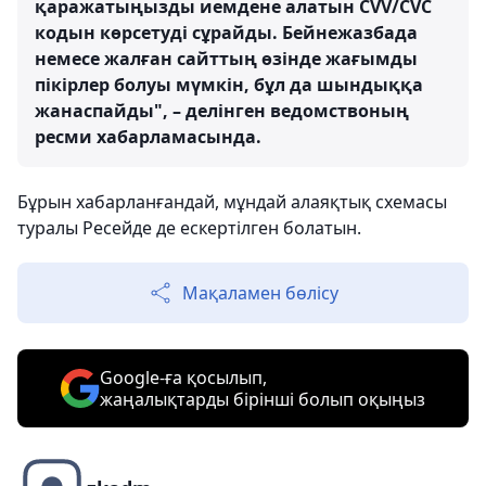
қаражатыңызды иемдене алатын CVV/CVC
кодын көрсетуді сұрайды. Бейнежазбада
немесе жалған сайттың өзінде жағымды
пікірлер болуы мүмкін, бұл да шындыққа
жанаспайды", – делінген ведомствоның
ресми хабарламасында.
Бұрын хабарланғандай, мұндай алаяқтық схемасы
туралы Ресейде де ескертілген болатын.
Мақаламен бөлісу
Google-ға қосылып,
жаңалықтарды бірінші болып оқыңыз