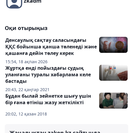
zkadm
Оқи отырыңыз
Денсаулық сақтау саласындағы
ҚҚС бойынша қанша төленеді және
қашанға дейін төлеу керек
15:54, 18 ақпан 2026
Жұртқа енді пойыздағы судың
уланғаны туралы хабарлама келе
бастады
20:43, 22 қаңтар 2021
Бұдан былай зейнетке шығу үшін
бір ғана өтініш жазу жеткілікті
20:02, 12 қазан 2018
Жаңалықтан zakon.kz сайтында