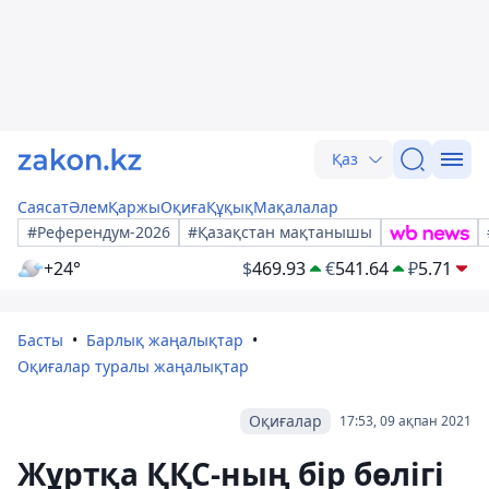
Қаз
Саясат
Әлем
Қаржы
Оқиға
Құқық
Мақалалар
#Референдум-2026
#Қазақстан мақтанышы
+24°
$
469.93
€
541.64
₽
5.71
Басты
Барлық жаңалықтар
Оқиғалар туралы жаңалықтар
Оқиғалар
17:53, 09 ақпан 2021
Жұртқа ҚҚС-ның бір бөлігі