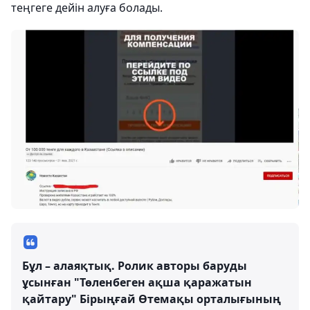
теңгеге дейін алуға болады.
Бұл – алаяқтық. Ролик авторы баруды
ұсынған "Төленбеген ақша қаражатын
қайтару" Бірыңғай Өтемақы орталығының