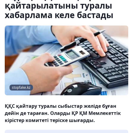
қайтарылатыны туралы
хабарлама келе бастады
stopfake.kz
ҚҚС қайтару туралы сыбыстар желіде бұған
дейін де тараған. Оларды ҚР ҚМ Мемлекеттік
кірістер комитеті теріске шығарды.