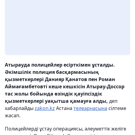
Атырауда полицейлер есірткімен ұсталды.
Әкімшілік полиция басқармасының
қызметкерлері Данияр Қанатов пен Роман
Аймағамбетовті кеше кешкісін Атырау-Доссор
тас жолы бойында өзіндік қауіпсіздік
қызметкерлері уақытша қамауға алды,
деп
хабарлайды
zakon.kz
Астана
телеарнасына
сілтеме
жасап.
Полицейлерді ұстау операциясы, әлеуметтік желіге