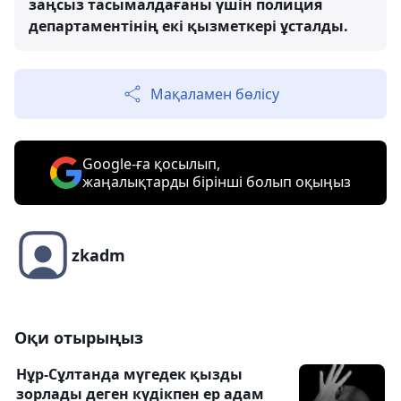
заңсыз тасымалдағаны үшін полиция
департаментінің екі қызметкері ұсталды.
Мақаламен бөлісу
Google-ға қосылып,
жаңалықтарды бірінші болып оқыңыз
zkadm
Оқи отырыңыз
Нұр-Сұлтанда мүгедек қызды
зорлады деген күдікпен ер адам