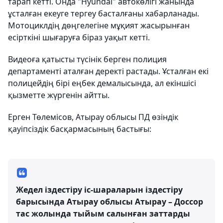
тарап кетті. Онда "Hyundai" автокөлігі жанында
ұсталған екеуге тергеу басталғаны хабарланады.
Мотоциклдің дөңгелегіне мұқият жасырынған
есірткіні шығаруға біраз уақыт кетті.
Видеоға қатысты түсінік берген полиция
департаменті аталған деректі растады. Ұсталған екі
полицейдің бірі еңбек демалысында, ал екіншісі
қызметте жүргенін айтты.
Ерген Төлемісов, Атырау облысы ПД өзіндік
қауіпсіздік басқармасының бастығы:
Жедел іздестіру іс-шараларын іздестіру
барысында Атырау облысы Атырау – Доссор
тас жолында тыйым салынған заттарды