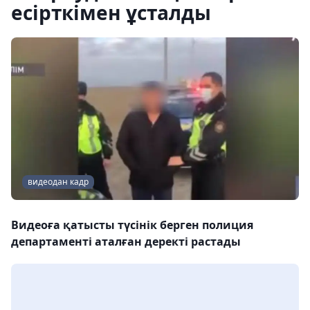
есірткімен ұсталды
видеодан кадр
Видеоға қатысты түсінік берген полиция
департаменті аталған деректі растады