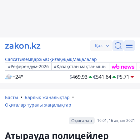
Қаз
Саясат
Әлем
Қаржы
Оқиға
Құқық
Мақалалар
#Референдум-2026
#Қазақстан мақтанышы
+24°
$
469.93
€
541.64
₽
5.71
Басты
Барлық жаңалықтар
Оқиғалар туралы жаңалықтар
Оқиғалар
16:01, 16 ақпан 2021
Атырауда полицейлер