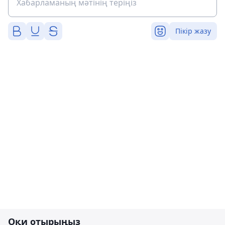
Пікір жазу
Оқи отырыңыз