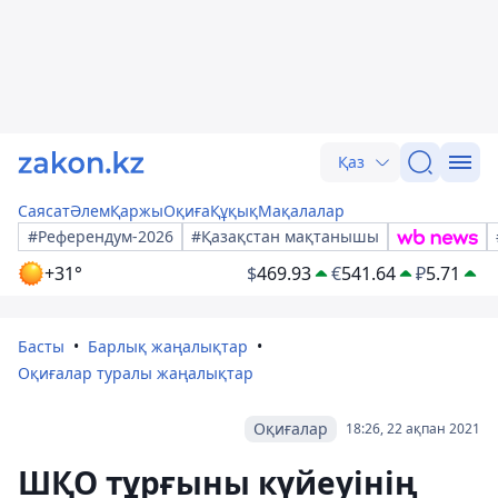
Қаз
Саясат
Әлем
Қаржы
Оқиға
Құқық
Мақалалар
#Референдум-2026
#Қазақстан мақтанышы
+31°
$
469.93
€
541.64
₽
5.71
Басты
Барлық жаңалықтар
Оқиғалар туралы жаңалықтар
Оқиғалар
18:26, 22 ақпан 2021
ШҚО тұрғыны күйеуінің