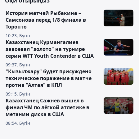
Оқи отырыңыз
История матчей Рыбакина –
Самсонова перед 1/8 финала в
Торонто
10:23, Бүгін
Казахстанец Курмангалиев
завоевал "золото" на турнире
серии WTT Youth Contender в США
09:37, Бүгін
"Кызылжару" будет присуждено
техническое поражение в матче
против "Алтая" в КПЛ
09:15, Бүгін
Казахстанец Сажнев вышел в
финал ЧМ по лёгкой атлетике в
метании диска в США
08:54, Бүгін