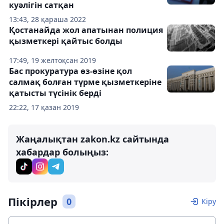
куәлігін сатқан
13:43, 28 қараша 2022
Қостанайда жол апатынан полиция
қызметкері қайтыс болды
17:49, 19 желтоқсан 2019
Бас прокуратура өз-өзіне қол
салмақ болған түрме қызметкеріне
қатысты түсінік берді
22:22, 17 қазан 2019
Жаңалықтан zakon.kz сайтында
хабардар болыңыз:
Пікірлер
0
Кіру