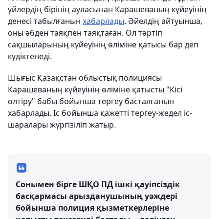
үйлердің бірінің ауласынан Карашеваның күйеуінің
денесі табылғанын
хабарлады
. Әйелдің айтуынша,
оны әбден таяқпен таяқтаған. Ол тәртіп
сақшыларының күйеуінің өліміне қатысы бар деп
күдіктенеді.
Шығыс Қазақстан облыстық полициясы
Карашеваның күйеуінің өліміне қатысты "Кісі
өлтіру" бабы бойынша тергеу басталғанын
хабарлады. Іс бойынша қажетті тергеу-жедел іс-
шаралары жүргізіліп жатыр.
Сонымен бірге ШҚО ПД ішкі қауіпсіздік
басқармасы арызданушының уәждері
бойынша полиция қызметкерлеріне