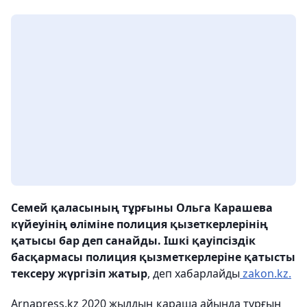
Семей қаласының тұрғыны Ольга Карашева
күйеуінің өліміне полиция қызеткерлерінің
қатысы бар деп санайды. Ішкі қауіпсіздік
басқармасы полиция қызметкерлеріне қатысты
тексеру жүргізіп жатыр
, деп хабарлайды
zakon.kz.
Arnapress.kz 2020 жылдың қараша айында тұрғын