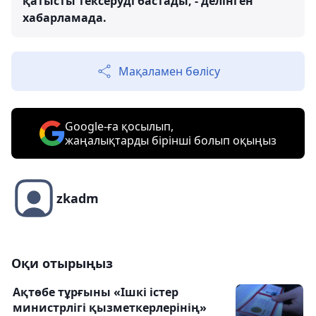
қатысты тексеруді бастады, - делінген
хабарламада.
Мақаламен бөлісу
Google-ға қосылып,
жаңалықтарды бірінші болып оқыңыз
zkadm
Оқи отырыңыз
Ақтөбе тұрғыны «Ішкі істер
министрлігі қызметкерлерінің»