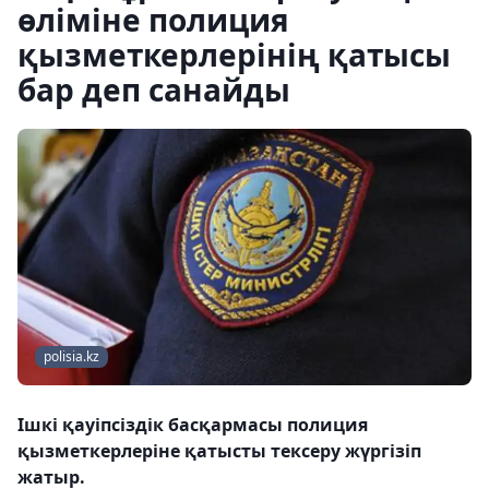
өліміне полиция
қызметкерлерінің қатысы
бар деп санайды
polisia.kz
Ішкі қауіпсіздік басқармасы полиция
қызметкерлеріне қатысты тексеру жүргізіп
жатыр.