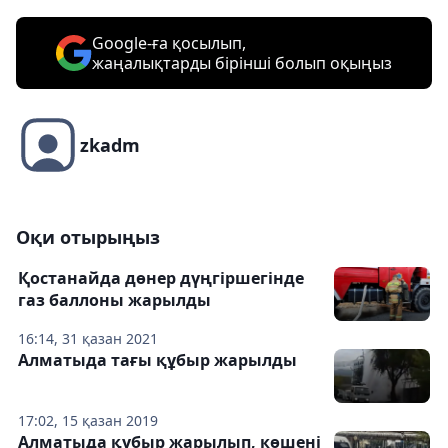
Google-ға қосылып,
жаңалықтарды бірінші болып оқыңыз
zkadm
Оқи отырыңыз
Қостанайда дөнер дүңгіршегінде
газ баллоны жарылды
16:14, 31 қазан 2021
Алматыда тағы құбыр жарылды
17:02, 15 қазан 2019
Алматыда құбыр жарылып, көшені