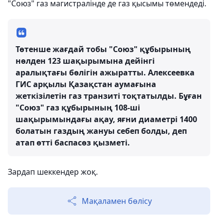
"Союз" газ магистралінде де газ қысымы төмендеді.
Төтенше жағдай тобы "Союз" құбырының
нөлден 123 шақырымына дейінгі
аралықтағы бөлігін ажыратты. Алексеевка
ГИС арқылы Қазақстан аумағына
жеткізілетін газ транзиті тоқтатылды. Бұған
"Союз" газ құбырының 108-ші
шақырымындағы ақау, яғни диаметрі 1400
болатын газдың жануы себеп болды, деп
атап өтті баспасөз қызметі.
Зардап шеккендер жоқ.
Мақаламен бөлісу