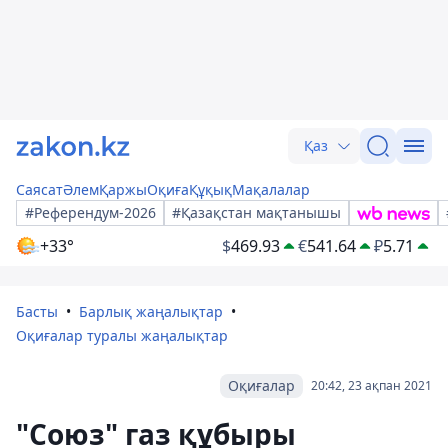
Қаз
Саясат
Әлем
Қаржы
Оқиға
Құқық
Мақалалар
#Референдум-2026
#Қазақстан мақтанышы
+33°
$
469.93
€
541.64
₽
5.71
Басты
Барлық жаңалықтар
Оқиғалар туралы жаңалықтар
Оқиғалар
20:42, 23 ақпан 2021
"Союз" газ құбыры