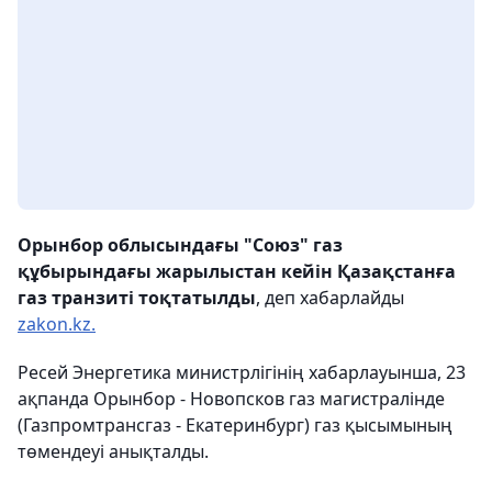
Орынбор облысындағы "Союз" газ
құбырындағы жарылыстан кейін Қазақстанға
газ транзиті тоқтатылды
, деп хабарлайды
zakon.kz.
Ресей Энергетика министрлігінің хабарлауынша, 23
ақпанда Орынбор - Новопсков газ магистралінде
(Газпромтрансгаз - Екатеринбург) газ қысымының
төмендеуі анықталды.