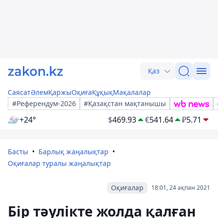
Қаз
Саясат
Әлем
Қаржы
Оқиға
Құқық
Мақалалар
#Референдум-2026
#Қазақстан мақтанышы
+24°
$
469.93
€
541.64
₽
5.71
Басты
Барлық жаңалықтар
Оқиғалар туралы жаңалықтар
Оқиғалар
18:01, 24 ақпан 2021
Бір тәулікте жолда қалған