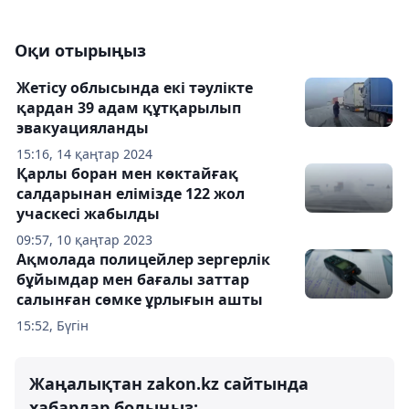
Оқи отырыңыз
Жетісу облысында екі тәулікте
қардан 39 адам құтқарылып
эвакуацияланды
15:16, 14 қаңтар 2024
Қарлы боран мен көктайғақ
салдарынан елімізде 122 жол
учаскесі жабылды
09:57, 10 қаңтар 2023
Ақмолада полицейлер зергерлік
бұйымдар мен бағалы заттар
салынған сөмке ұрлығын ашты
15:52, Бүгін
Жаңалықтан zakon.kz сайтында
хабардар болыңыз: