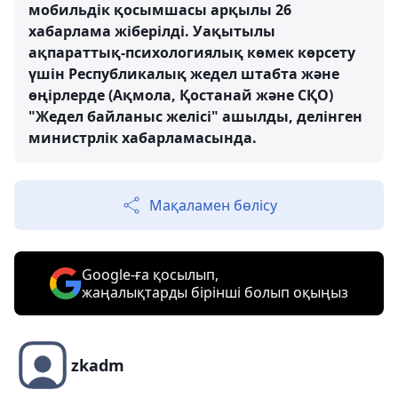
мобильдік қосымшасы арқылы 26
хабарлама жіберілді. Уақытылы
ақпараттық-психологиялық көмек көрсету
үшін Республикалық жедел штабта және
өңірлерде (Ақмола, Қостанай және СҚО)
"Жедел байланыс желісі" ашылды, делінген
министрлік хабарламасында.
Мақаламен бөлісу
Google-ға қосылып,
жаңалықтарды бірінші болып оқыңыз
zkadm