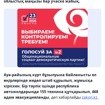
облыстық маңызы бар учаске жабық.
Ауа-райының күрт бұзылуына байланысты ел
өңірлерінде жедел штаб құрылып, жұмысқа
кіріскен. Бір тәулік ішінде республика
автожолдарында 155 техника құтқарылып, 468
адам эвакуацияланды
, деп хабарлайды
zakon.kz.