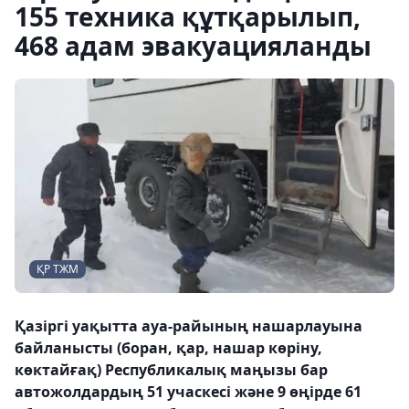
155 техника құтқарылып,
468 адам эвакуацияланды
ҚР ТЖМ
Қазіргі уақытта ауа-райының нашарлауына
байланысты (боран, қар, нашар көріну,
көктайғақ) Республикалық маңызы бар
автожолдардың 51 учаскесі және 9 өңірде 61