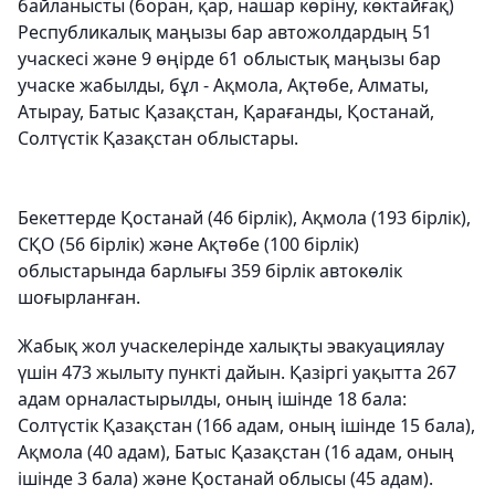
байланысты (боран, қар, нашар көріну, көктайғақ)
Республикалық маңызы бар автожолдардың 51
учаскесі және 9 өңірде 61 облыстық маңызы бар
учаске жабылды, бұл - Ақмола, Ақтөбе, Алматы,
Атырау, Батыс Қазақстан, Қарағанды, Қостанай,
Солтүстік Қазақстан облыстары.
Бекеттерде Қостанай (46 бірлік), Ақмола (193 бірлік),
СҚО (56 бірлік) және Ақтөбе (100 бірлік)
облыстарында барлығы 359 бірлік автокөлік
шоғырланған.
Жабық жол учаскелерінде халықты эвакуациялау
үшін 473 жылыту пункті дайын. Қазіргі уақытта 267
адам орналастырылды, оның ішінде 18 бала:
Солтүстік Қазақстан (166 адам, оның ішінде 15 бала),
Ақмола (40 адам), Батыс Қазақстан (16 адам, оның
ішінде 3 бала) және Қостанай облысы (45 адам).