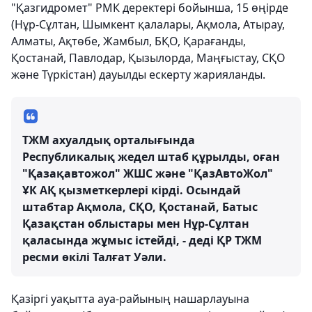
"Қазгидромет" РМК деректері бойынша, 15 өңірде
(Нұр-Сұлтан, Шымкент қалалары, Ақмола, Атырау,
Алматы, Ақтөбе, Жамбыл, БҚО, Қарағанды,
Қостанай, Павлодар, Қызылорда, Маңғыстау, СҚО
және Түркістан) дауылды ескерту жарияланды.
ТЖМ ахуалдық орталығында
Республикалық жедел штаб құрылды, оған
"Қазақавтожол" ЖШС және "ҚазАвтоЖол"
ҰК АҚ қызметкерлері кірді. Осындай
штабтар Ақмола, СҚО, Қостанай, Батыс
Қазақстан облыстары мен Нұр-Сұлтан
қаласында жұмыс істейді, - деді ҚР ТЖМ
ресми өкілі Талғат Уәли.
Қазіргі уақытта ауа-райының нашарлауына