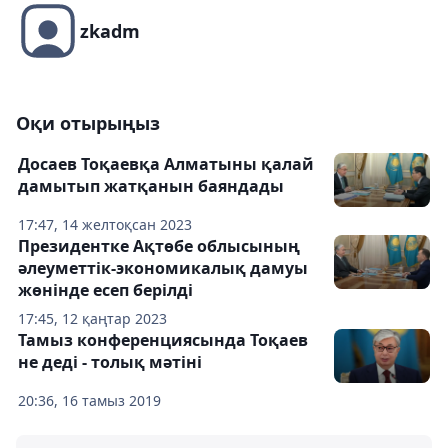
zkadm
Оқи отырыңыз
Досаев Тоқаевқа Алматыны қалай
дамытып жатқанын баяндады
17:47, 14 желтоқсан 2023
Президентке Ақтөбе облысының
әлеуметтік-экономикалық дамуы
жөнінде есеп берілді
17:45, 12 қаңтар 2023
Тамыз конференциясында Тоқаев
не деді - толық мәтіні
20:36, 16 тамыз 2019