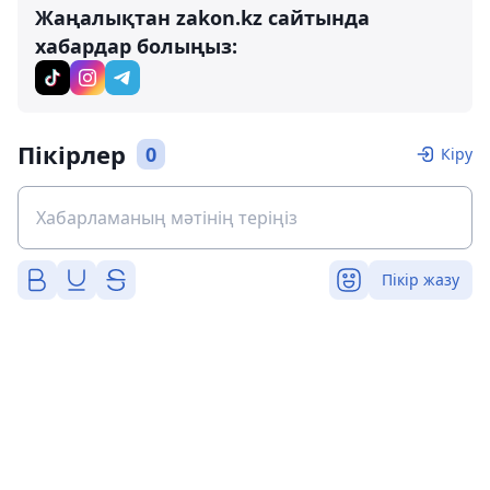
Жаңалықтан zakon.kz сайтында
хабардар болыңыз:
Пікірлер
0
Кіру
Пікір жазу