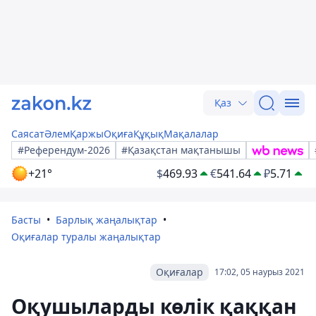
Қаз
Саясат
Әлем
Қаржы
Оқиға
Құқық
Мақалалар
#Референдум-2026
#Қазақстан мақтанышы
+21°
$
469.93
€
541.64
₽
5.71
Басты
Барлық жаңалықтар
Оқиғалар туралы жаңалықтар
Оқиғалар
17:02, 05 наурыз 2021
Оқушыларды көлік қаққан