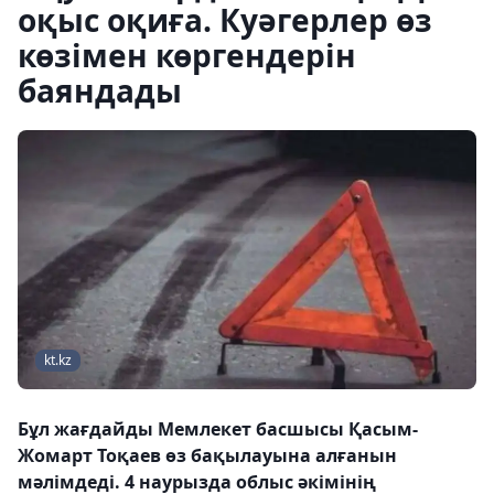
оқыс оқиға. Куәгерлер өз
көзімен көргендерін
баяндады
kt.kz
Бұл жағдайды Мемлекет басшысы Қасым-
Жомарт Тоқаев өз бақылауына алғанын
мәлімдеді. 4 наурызда облыс әкімінің