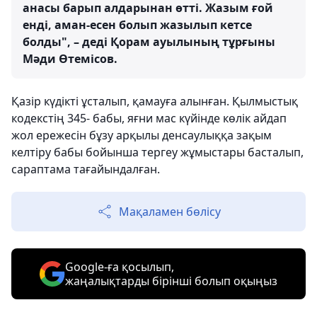
анасы барып алдарынан өтті. Жазым ғой
енді, аман-есен болып жазылып кетсе
болды", – деді Қорам ауылының тұрғыны
Мәди Өтемісов.
Қазір күдікті ұсталып, қамауға алынған. Қылмыстық
кодекстің 345- бабы, яғни мас күйінде көлік айдап
жол ережесін бұзу арқылы денсаулыққа зақым
келтіру бабы бойынша тергеу жұмыстары басталып,
сараптама тағайындалған.
Мақаламен бөлісу
Google-ға қосылып,
жаңалықтарды бірінші болып оқыңыз