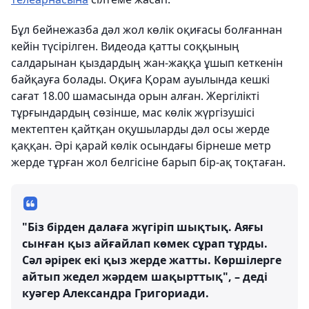
Бұл бейнежазба дәл жол көлік оқиғасы болғаннан
кейін түсірілген. Видеода қатты соққының
салдарынан қыздардың жан-жаққа ұшып кеткенін
байқауға болады. Оқиға Қорам ауылында кешкі
сағат 18.00 шамасында орын алған. Жергілікті
тұрғындардың сөзінше, мас көлік жүргізушісі
мектептен қайтқан оқушыларды дәл осы жерде
қаққан. Әрі қарай көлік осындағы бірнеше метр
жерде тұрған жол белгісіне барып бір-ақ тоқтаған.
"Біз бірден далаға жүгіріп шықтық. Аяғы
сынған қыз айғайлап көмек сұрап тұрды.
Сәл әрірек екі қыз жерде жатты. Көршілерге
айтып жедел жәрдем шақырттық", – деді
куәгер Александра Григориади.