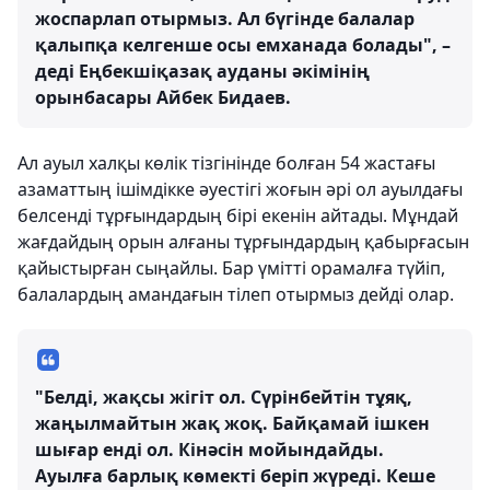
жоспарлап отырмыз. Ал бүгінде балалар
қалыпқа келгенше осы емханада болады", –
деді Еңбекшіқазақ ауданы әкімінің
орынбасары Айбек Бидаев.
Ал ауыл халқы көлік тізгінінде болған 54 жастағы
азаматтың ішімдікке әуестігі жоғын әрі ол ауылдағы
белсенді тұрғындардың бірі екенін айтады. Мұндай
жағдайдың орын алғаны тұрғындардың қабырғасын
қайыстырған сыңайлы. Бар үмітті орамалға түйіп,
балалардың амандағын тілеп отырмыз дейді олар.
"Белді, жақсы жігіт ол. Сүрінбейтін тұяқ,
жаңылмайтын жақ жоқ. Байқамай ішкен
шығар енді ол. Кінәсін мойындайды.
Ауылға барлық көмекті беріп жүреді. Кеше