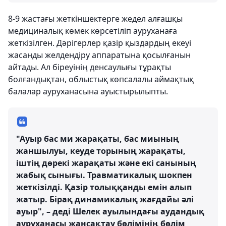
8-9 жастағы жеткіншектерге жедел алғашқы
медициналық көмек көрсетіліп ауруханаға
жеткізілген. Дәрігерлер қазір қыздардың екеуі
жасанды желдендіру аппаратына қосылғанын
айтады. Ал біреуінің денсаулығы тұрақты
болғандықтан, облыстық көпсалалы аймақтық
балалар ауруханасына ауыстырылыпты.
"Ауыр бас ми жарақаты, бас миының
жаншылуы, кеуде торының жарақаты,
іштің дөрекі жарақаты және екі санының
жабық сынығы. Травматикалық шокпен
жеткізілді. Қазір толыққанды емін алып
жатыр. Бірақ динамикалық жағдайы әлі
ауыр", – деді Шелек ауылындағы аудандық
ауруханасы жансақтау бөлімінің бөлім