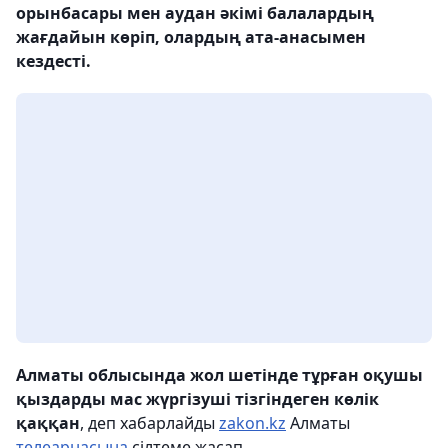
орынбасары мен аудан әкімі балалардың
жағдайын көріп, олардың ата-анасымен
кездесті.
Алматы облысында жол шетінде тұрған оқушы
қыздарды мас жүргізуші тізгіндеген көлік
қаққан
, деп хабарлайды
zakon.kz
Алматы
телеарнасына
сілтеме жасап.