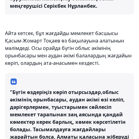
меңгерушісі Серікбек Нұрланбек.
Айта кетсек, бұл жағдайды мемлекет басшысы
Қасым-Жомарт Тоқаев өз бақылауына алатынын
мәлімдеді. Осы орайда бүгін облыс әкімінің
орынбасары мен аудан әкімі балалардың жағдайын
көріп, олардың ата-анасымен кездесті.
"Бүгін өздеріңіз көріп отырсыздар,облыс
әкімінің орынбасары, аудан әкімі өзі келіп,
дәрігерлермен, туыстарымен сөйлесіп
мемлекет тарапынан заң аясында қандай
көмектер керек барлық, көмек көрсетілетін
болады. Тасымалдауға жағдайлары
жарайтын болса, Алматы қаласына жіберуді