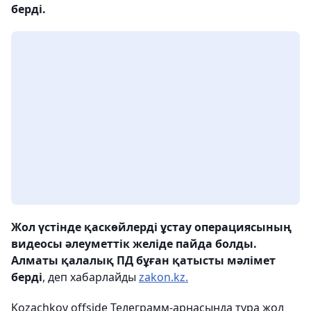
берді.
Жол үстінде қаскөйлерді ұстау операциясының
видеосы әлеуметтік желіде пайда болды.
Алматы қалалық ПД бұған қатысты мәлімет
берді
, деп хабарлайды
zakon.kz.
Kozachkov offside Телеграмм-арнасында тура жол