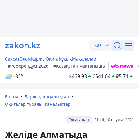
Қаз
Саясат
Әлем
Қаржы
Оқиға
Құқық
Мақалалар
#Референдум-2026
#Қазақстан мақтанышы
+32°
$
469.93
€
541.64
₽
5.71
Басты
Барлық жаңалықтар
Оқиғалар туралы жаңалықтар
Оқиғалар
21:46, 10 наурыз 2021
Желіде Алматыда