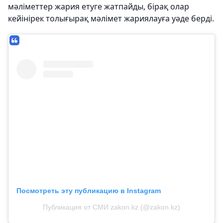
мәліметтер жария етуге жатпайды, бірақ олар
кейінірек толығырақ мәлімет жариялауға уәде берді.
Посмотреть эту публикацию в Instagram
Публикация от СМИ zakon.kz (@zakon.kz)