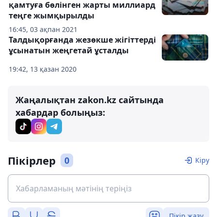
қамтуға бөлінген жарты миллиард
теңге жымқырылды
16:45, 03 ақпан 2021
Талдықорғанда жезөкше жігіттерді
ұсынатын жеңгетай ұсталды
19:42, 13 қазан 2020
Жаңалықтан zakon.kz сайтында
хабардар болыңыз:
Пікірлер
0
Кіру
Пікір жазу