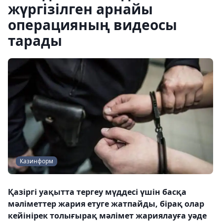
жүргізілген арнайы
операцияның видеосы
тарады
Казинформ
Қазіргі уақытта тергеу мүддесі үшін басқа
мәліметтер жария етуге жатпайды, бірақ олар
кейінірек толығырақ мәлімет жариялауға уәде