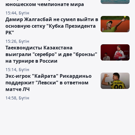
юношеском чемпионате мира
15:44, Бүгін
Дамир Жалгасбай не сумел выйти в
основную сетку "Кубка Президента
РК"
15:26, Бүгін
Таеквондисты Казахстана
выиграли "серебро" и две "бронзы"
на турнире в России
15:14, Бүгін
Экс-игрок "Кайрата" Рикардиньо
поддержит "Левски" в ответном
матче ЛЧ
14:58, Бүгін